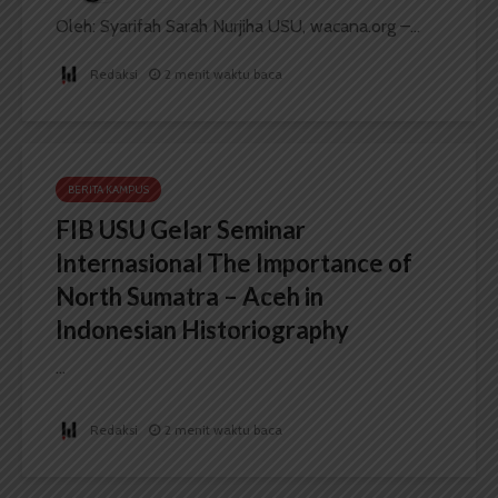
Oleh: Syarifah Sarah Nurjiha USU, wacana.org –...
Redaksi
2 menit waktu baca
BERITA KAMPUS
FIB USU Gelar Seminar
Internasional The Importance of
North Sumatra – Aceh in
Indonesian Historiography
...
Redaksi
2 menit waktu baca