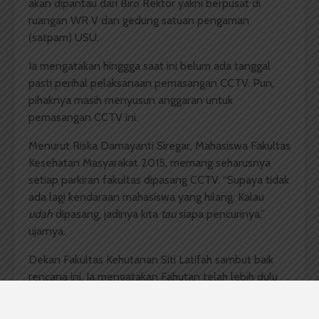
akan dipantau dari Biro Rektor yakni berpusat di
ruangan WR V dan gedung satuan pengaman
(satpam) USU.
Ia mengatakan hinggga saat ini belum ada tanggal
pasti perihal pelaksanaan pemasangan CCTV. Pun,
pihaknya masih menyusun anggaran untuk
pemasangan CCTV ini.
Menurut Riska Damayanti Siregar, Mahasiswa Fakultas
Kesehatan Masyarakat 2015, memang seharusnya
setiap parkiran fakultas dipasang CCTV. “Supaya tidak
ada lagi kendaraan mahasiswa yang hilang. Kalau
udah
dipasang, jadinya kita
tau
siapa pencurinya,”
ujarnya.
Dekan Fakultas Kehutanan Siti Latifah sambut baik
rencana ini. Ia mengatakan Fahutan telah lebih dulu
memasang CCTV saat pertama kali disahkan menjadi
fakultas. Meski begitu Siti berencana akan