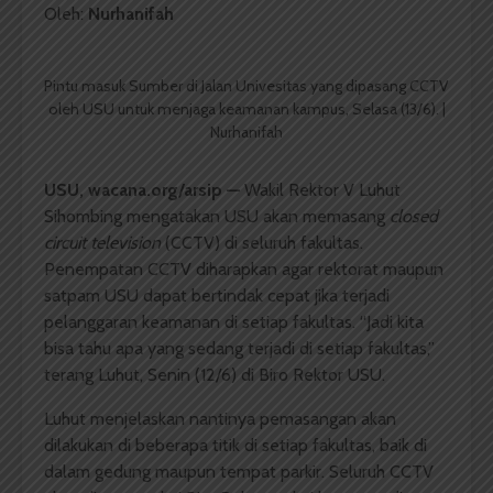
Oleh:
Nurhanifah
Pintu masuk Sumber di Jalan Univesitas yang dipasang CCTV
oleh USU untuk menjaga keamanan kampus, Selasa (13/6). |
Nurhanifah
USU,
wacana.org/arsip
—
Wakil Rektor V Luhut
Sihombing mengatakan USU akan memasang
closed
circuit television
(CCTV) di seluruh fakultas.
Penempatan CCTV diharapkan agar rektorat maupun
satpam USU dapat bertindak cepat jika terjadi
pelanggaran keamanan di setiap fakultas. “Jadi kita
bisa tahu apa yang sedang terjadi di setiap fakultas,”
terang Luhut, Senin (12/6) di Biro Rektor USU.
Luhut menjelaskan nantinya pemasangan akan
dilakukan di beberapa titik di setiap fakultas, baik di
dalam gedung maupun tempat parkir. Seluruh CCTV