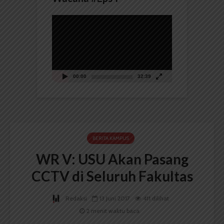
Pemutar
Video
00:00
32:39
BERITA KAMPUS
WR V: USU Akan Pasang
CCTV di Seluruh Fakultas
Redaksi
13 Juni 2017
411 dilihat
2 menit waktu baca