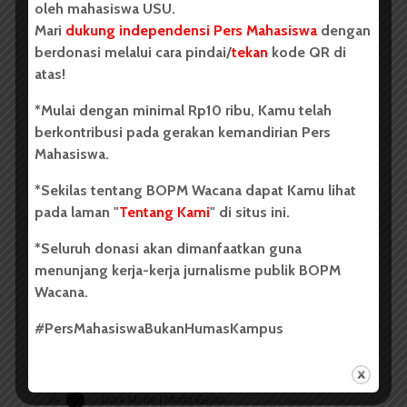
oleh mahasiswa USU.
Dua Mahasiswa Sastra Indonesia
Mari
dukung independensi Pers Mahasiswa
dengan
USU Raih Juara pada Festival
berdonasi melalui cara pindai/
tekan
kode QR di
Literasi Sumatera Utara 2026
atas!
*Mulai dengan minimal Rp10 ribu, Kamu telah
Dark Mode | Moda Gelap
berkontribusi pada gerakan kemandirian Pers
Oleh: Iyusarah Pakpahan USU, wacana.org – Dua...
Mahasiswa.
Redaksi
2 menit waktu baca
*Sekilas tentang BOPM Wacana dapat Kamu lihat
pada laman "
Tentang Kami
" di situs ini.
*Seluruh donasi akan dimanfaatkan guna
menunjang kerja-kerja jurnalisme publik BOPM
BERITA KAMPUS
Wacana.
Dua Mahasiswa Etnomusikologi
USU Torehkan Prestasi di
#PersMahasiswaBukanHumasKampus
PEKSIMIDA 2026
Dark Mode | Moda Gelap