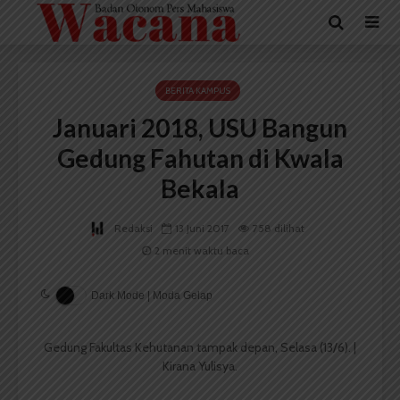
BERITA KAMPUS
Januari 2018, USU Bangun
Gedung Fahutan di Kwala
Bekala
Redaksi
13 Juni 2017
758 dilihat
2 menit waktu baca
Dark Mode | Moda Gelap
Gedung Fakultas Kehutanan tampak depan, Selasa (13/6). |
Kirana Yulisya.