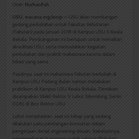
Oleh:
Nurhanifah
USU,
wacana.org/arsip
—
USU akan membangun
gedung perkuliahan untuk Fakultas Kehutanan
(Fahutan) pada Januari 2018 di Kampus USU II Kwala
Bekala. Pembangunan ini bertujuan untuk menaikan
akreditasi USU, serta memudahkan kegiatan
perkuliahan dan praktik mahasiswa karena dalam
lokasi yang sama.
Pasalnya, saat ini mahasiswa Fahutan berkuliah di
Kampus USU Padang Bulan namun melakukan
praktikum di Kampus USU Kwala Bekala. Demikian
disampaikan Wakil Rektor V Luhut Sihombing, Senin
(12/6) di Biro Rektor USU.
Luhut menjelaskan, saat ini tahap yang sedang
dilakukan yaitu pelelangan konsultan dalam
pengerjaan detail
engineering
desain. Sebelumnya,
penggambaran bangunan sudah selesai dilakukan.