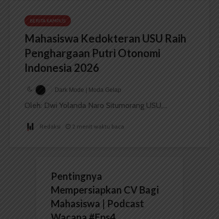
BERITA KAMPUS
Mahasiswa Kedokteran USU Raih
Penghargaan Putri Otonomi
Indonesia 2026
Dark Mode | Moda Gelap
Oleh: Dwi Yolanda Naro Situmorang USU,...
Redaksi
2 menit waktu baca
Pentingnya
Mempersiapkan CV Bagi
Mahasiswa | Podcast
Wacana #Eps4