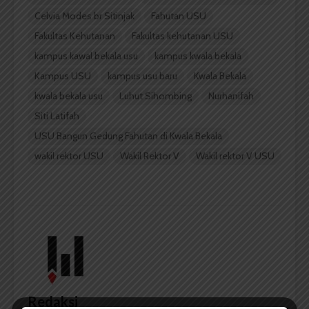
Celvia Modes br Sitinjak
Fahutan USU
Fakultas Kehutanan
Fakultas kehutanan USU
kampus kawal bekala usu
kampus kwala bekala
Kampus USU
kampus usu baru
Kwala Bekala
kwala bekala usu
Luhut Sihombing
Nurhanifah
Siti Latifah
USU Bangun Gedung Fahutan di Kwala Bekala
wakil rektor USU
Wakil Rektor V
Wakil rektor V USU
Redaksi