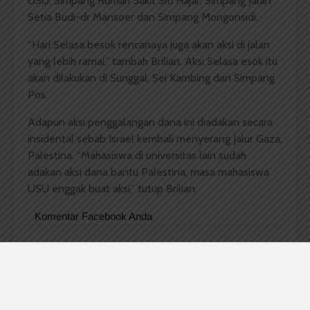
USU, Simpang Rumah Sakit Siti Hajar, Simpang Jalan
Setia Budi-dr Mansoer dan Simpang Mongonsidi.
“Hari Selasa besok rencanaya juga akan aksi di jalan
yang lebih ramai,” tambah Brilian. Aksi Selasa esok itu
akan dilakukan di Sunggal, Sei Kambing dan Simpang
Pos.
Adapun aksi penggalangan dana ini diadakan secara
insidental sebab Israel kembali menyerang Jalur Gaza,
Palestina. “Mahasiswa di universitas lain sudah
adakan aksi dana bantu Palestina, masa mahasiswa
USU enggak buat aksi,” tutup Brilian.
Komentar Facebook Anda