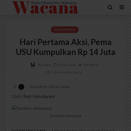
BERITA KAMPUS
Hari Pertama Aksi, Pema
USU Kumpulkan Rp 14 Juta
Redaksi
14 Juli 2014
134 dilihat
1 menit waktu baca
Dark Mode | Moda Gelap
Oleh:
Rati Handayani
Sumber Istimewa