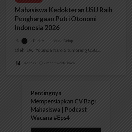
Mahasiswa Kedokteran USU Raih
Penghargaan Putri Otonomi
Indonesia 2026
Dark Mode | Moda Gelap
Oleh: Dwi Yolanda Naro Situmorang USU,...
Redaksi
2 menit waktu baca
Pentingnya
Mempersiapkan CV Bagi
Mahasiswa | Podcast
Wacana #Eps4
Pemutar