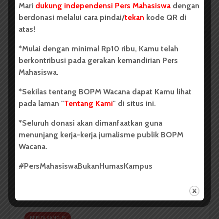
Mari
dukung independensi Pers Mahasiswa
dengan
Redaksi
2 menit waktu baca
berdonasi melalui cara pindai/
tekan
kode QR di
atas!
*Mulai dengan minimal Rp10 ribu, Kamu telah
berkontribusi pada gerakan kemandirian Pers
BERITA KAMPUS
Mahasiswa.
FIB USU Gelar Seminar
*Sekilas tentang BOPM Wacana dapat Kamu lihat
Internasional The Importance of
pada laman "
Tentang Kami
" di situs ini.
North Sumatra – Aceh in
Indonesian Historiography
*Seluruh donasi akan dimanfaatkan guna
menunjang kerja-kerja jurnalisme publik BOPM
...
Wacana.
#PersMahasiswaBukanHumasKampus
Redaksi
2 menit waktu baca
BERITA KAMPUS