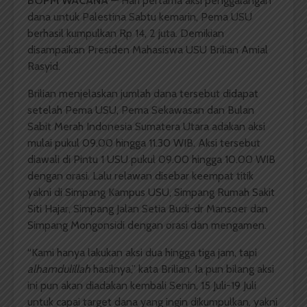
BOPM WACANA
— Hari pertama aksi penggalangan
dana untuk Palestina Sabtu kemarin, Pema USU
berhasil kumpulkan Rp 14, 2 juta. Demikian
disampaikan Presiden Mahasiswa USU Brilian Amial
Rasyid.
Brilian menjelaskan jumlah dana tersebut didapat
setelah Pema USU, Pema Sekawasan dan Bulan
Sabit Merah Indonesia Sumatera Utara adakan aksi
mulai pukul 09.00 hingga 11.30 WIB. Aksi tersebut
diawali di Pintu 1 USU pukul 09.00 hingga 10.00 WIB
dengan orasi. Lalu relawan disebar keempat titik
yakni di Simpang Kampus USU, Simpang Rumah Sakit
Siti Hajar, Simpang Jalan Setia Budi-dr Mansoer dan
Simpang Mongonsidi dengan orasi dan mengamen.
“Kami hanya lakukan aksi dua hingga tiga jam, tapi
alhamdulillah
hasilnya,” kata Brilian. Ia pun bilang aksi
ini pun akan diadakan kembali Senin, 15 Juli-19 Juli
untuk capai target dana yang ingin dikumpulkan, yakni