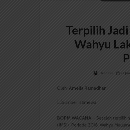
Terpilih Ja
Wahyu Lak
P
Redaksi
22 Jun
Oleh:
Amelia Ramadhani
BOPM WACANA –
Setelah terpilih
(IMSI) Periode 2016, Wahyu Maulana