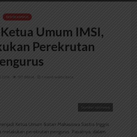
BERITA KAMPUS
di Ketua Umum IMSI,
ukan Perekrutan
engurus
i 2016
187 dilihat
1 menit waktu baca
Sumber Istimewa
 menjadi Ketua Umum Ikatan Mahasiswa Sastra Inggris
 melakukan perekrutan pengurus. Pasalnya, dalam