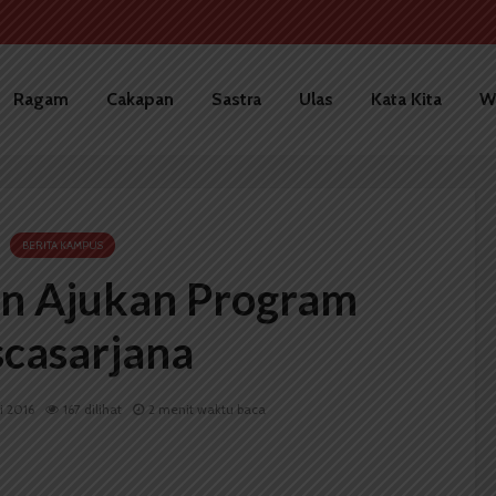
Ragam
Cakapan
Sastra
Ulas
Kata Kita
W
BERITA KAMPUS
n Ajukan Program
scasarjana
i 2016
167 dilihat
2 menit waktu baca