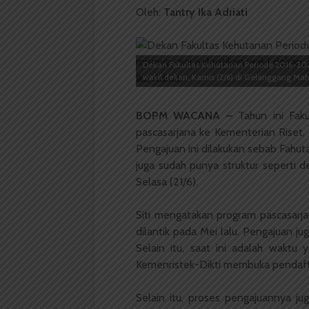
Oleh:
Tantry Ika Adriati
Dekan Fakultas Kehutanan Periode 2016-2021
wakil dekan, Kamis (2/6) di Gelanggang Mahas
BOPM WACANA –
Tahun ini Faku
pascasarjana ke Kementerian Riset, 
Pengajuan ini dilakukan sebab Fahuta
juga sudah punya struktur seperti de
Selasa (21/6).
Siti mengatakan program pascasarjan
dilantik pada Mei lalu. Pengajuan j
Selain itu, saat ini adalah wakt
Kemenristek-Dikti membuka pendaft
Selain itu, proses pengajuannya j