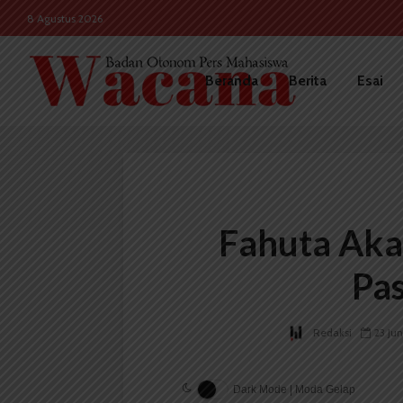
8 Agustus 2026
Beranda
Berita
Esai
Fahuta Aka
Pa
Redaksi
23 Jun
Dark Mode | Moda Gelap