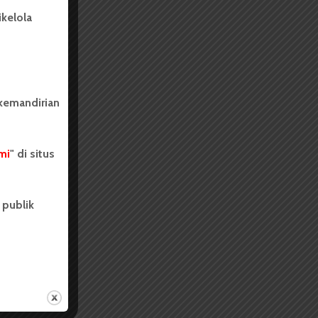
kelola
 kemandirian
mi
" di situs
 publik