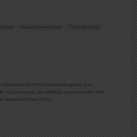
Fahuta
Program Pascasarjana
Tantry Ika Adriati
 Mahasiswa (BOPM) Wacana merupakan pers
ri di luar kampus dan dikelola secara mandiri oleh
as Sumatera Utara (USU).