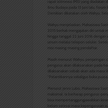
rapat istimewa IMSI yang diadakan 
Ilmu Budaya pada 13 Juni lalu, forum
Demikian dikatakan oleh Wahyu, Sela
Wahyu menjelaskan, Mahasiswa Sastra
2015 berhak mengajukan diri untuk m
hingga tanggal 22 Juni 2016 dengan 
umum melalui telepon seluler. Setel
misi masing-masing pendaftar.
Masih menurut Wahyu, penjaringan ca
pengurus akan dilaksanakan pada har
dilaksanakan sebab akan ada masa lib
“Pelantikannya sekaligus buka puasa
Menurut Jenni Lubis, Mahasiswa Sastr
maksimal. Ia berharap pengurus-pengu
bisa mempertanggungjawabkan kiner
belum selesai masa kepengurusan su