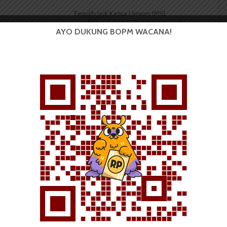
Terpilih Jadi Ketua Umum IMSI,
Wahyu Lakukan Perekrutan
AYO DUKUNG BOPM WACANA!
Pengurus
BERITA KAMPUS
Dua Mahasiswa Sastra
Indonesia USU Raih Juara di
Festival Literasi Sumatra
Utara 2026
...