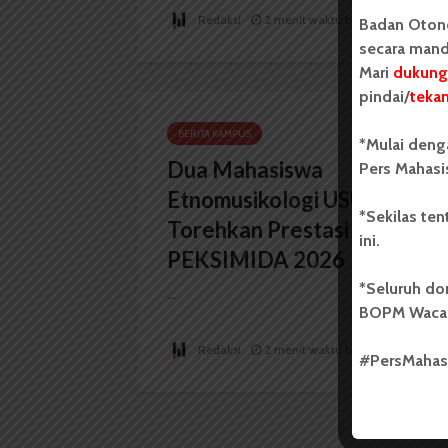
Redaksi
2 menit waktu baca
Badan Oton
secara mand
Mari
dukung
pindai/
teka
BERITA KAMPUS
*Mulai deng
Dua Mahasiswa
Pers Mahasi
Etnomusikologi USU
*Sekilas te
Torehkan Prestasi di
ini.
PEKSIMIDA 2026
*Seluruh do
...
BOPM Waca
Redaksi
2 menit waktu baca
#PersMaha