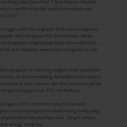
di Gedung Seba Guna Prof T Amir Ridwan Fakultas
 hanya memilih ketua dan wakil ketua umum saja.
sa (21/6).
 Inggris aktif dari angkatan 2013 sampai angkatan
enjadi calon pengurus IMSI. Pendaftaran dibuka
cara langsung menghubungi ketua atau wakil ketua
ah itu akan dilakukan wawancara mengenai visi dan
lon pengurus ini terhitung singkat sebab pelantikan
i Senin, 26 Juni mendatang. Pelantikan harus segera
ur panjang, libur Lebaran, dan libur semester genap.
 dengan keluarga besar IMSI,” tambahnya.
a Inggris 2013, rektrutmen tahun ini haruslah
rus yang terjaring kali ini adalah orang-orang yang
janya selama satu kepengurusan. “Jangan sampai
dah sidang,” tutupnya.