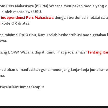
Redaksi
2 menit waktu baca
om Pers Mahasiswa (BOPM) Wacana merupakan media yang di
iri oleh mahasiswa USU.
 independensi Pers Mahasiswa
dengan berdonasi melalui cara
n
kode QR di atas!
BERITA KAMPUS
an minimal Rp10 ribu, Kamu telah berkontribusi pada gerakan
FIB USU Gelar Seminar
swa.
Internasional The Importance
ntang BOPM Wacana dapat Kamu lihat pada laman "
Tentang Ka
of North Sumatra – Aceh in
Indonesian Historiography
nasi akan dimanfaatkan guna menunjang kerja-kerja jurnalisme
...
na.
Redaksi
2 menit waktu baca
siswaBukanHumasKampus