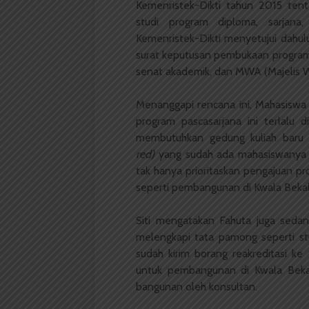
Kemenristek-Dikti tahun 2015 te
studi program diploma, sarjana,
Kemenristek-Dikti menyetujui dahul
surat keputusan pembukaan program s
senat akademik, dan MWA (Majelis 
Menanggapi rencana ini, Mahasiswa 
program pascasarjana ini terlalu 
membutuhkan gedung kuliah baru da
red)
yang sudah ada mahasiswanya k
tak hanya prioritaskan pengajuan pr
seperti pembangunan di Kwala Bekala
Siti mengatakan Fahuta juga sedan
melengkapi tata pamong seperti stu
sudah kirim borang reakreditasi ke 
untuk pembangunan di Kwala Beka
bangunan oleh konsultan.