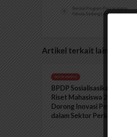
Bentuk Program Pascasarjana,
Fahuta Sedang Lengkapi Proposal
Artikel terkait lain
BERITA KAMPUS
BPDP Sosialisasikan Lomba
Riset Mahasiswa 2026,
Dorong Inovasi Penelitian
dalam Sektor Perkebunan
...