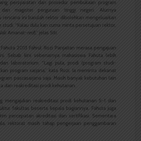
ntang persyaratan dan prosedur pembukaan program
 dan magister perguruan tinggi negeri. Alurnya
u rencana ini barulah rektor dibolehkan mengeluarkan
tudi. “Kalau dulu kan cuma minta persetujuan rektor,
Wali Amanat-
red
),” jelas Siti.
Fahuta 2013 Fahrul Rozi Panjaitan merasa pengajuan
dini. Sebab kini sebenarnya mahasiswa Fahuta lebih
n laboratorium. “Lagi pula, prodi (program studi-
an program sarjana,” kata Rozi. Ia meminta dekanat
ogram pascasarjana saja. Masih banyak kebutuhan lain
 dan reakreditasi prodi kehutanan.
g mengajukan reakreditasi prodi kehutanan S-1 dan
ktur fakultas beserta kepala bagiannya. Fahuta juga
tim percepatan akreditasi dan sertifikasi. Sementara
la, rektorat masih tahap pengerjaan penggambaran