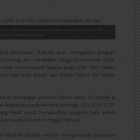
 Siti Latifah menyampaikan visi dan misinya usai pelantikan
iswa. | Tantry Ika Adriati
ltas Kehutanan (Fahuta) akan mengajukan program
Teknologi, dan Pendidikan Tinggi (Kemenristek-Dikti).
 telah resmi menjadi fakultas pada 2014. “Pun, Fahuta
kan dan wakil dekan,” ujar Dekan Fahuta Siti Latifah,
a ini merupakan prioritas Fahuta tahun ini setelah ia
uga didasarkan pada rencana strategis USU 2015-2019.
u yang tepat untuk mengusulkan program baru sebab
aran pada Desember hingga Februari.
uga berubah setelah menteri mengeluarkan peraturan