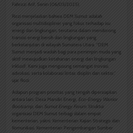
Fahrozi Arif, Senin (06/05/2025).
Rozi menjelaskan bahwa DEM Sumut adalah
organisasi multidisipliner yang fokus terhadap isu
energi dan lingkungan, terutama dalam mendorong
transisi energi bersih dan lingkungan yang
berkelanjutan di wilayah Sumatera Utara. “DEM
Sumut menjadi wadah bagi para pemimpin muda yang
aktif mewujudkan ketahanan energi dan lingkungan
inklusif. Kami juga mengusung semangat inovasi,
advokasi, serta kolaborasi lintas disiplin dan sektor,”
ujar Rozi.
Adapun program prioritas yang tengah dipersiapkan
antara lain; Desa Mandiri Energi,
Eco-Energy Warrior
Bootcamp
, dan
Sumut Energy Forum
. Struktur
organisasi DEM Sumut terbagi dalam empat
kementerian, yakni; Kementerian Kajian Strategis dan
Komunikasi, Kementerian Pengembangan Sumber