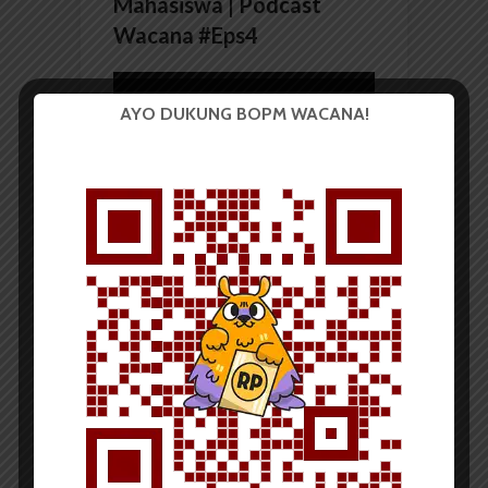
Mahasiswa | Podcast
Wacana #Eps4
Pemutar
Video
AYO DUKUNG BOPM WACANA!
00:00
32:39
BERITA KOTA
IMP Sumut Lakukan Aksi
Galang Dana untuk Korban
Banjir di Wamena