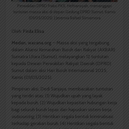
Perwakilan DPRD Fraksi PKS, Hefriansyah, menanggapi
tuntutan massa aksi di depan Gedung DPRD Sumut, Kamis
(01/05/2025). | Jeremia Rafael Simamora
Oleh:
Firda Elisa
Medan, wacana.org
– Massa aksi yang tergabung
dalam Aliansi Kemarahan Buruh dan Rakyat (AKBAR)
Sumatra Utara (Sumut), melayangkan 12 tuntutan
kepada Dewan Perwakilan Rakyat Daerah (DPRD)
Sumut dalam aksi Hari Buruh Internasional 2025,
Kamis (01/05/2025).
Pimpinan aksi, Dedi Sanjaya, membacakan tuntutan
yang terdiri atas; (1) Wujudkan upah yang layak
kepada buruh, (2) Wujudkan kepastian hubungan kerja
bagi seluruh buruh lepas dan hapuskan sistem kerja
outsourcing
, (3) Hentikan segala bentuk kriminalisasi
terhadap gerakan buruh, (4) Hentikan segala bentuk