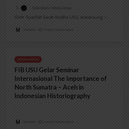
Dark Mode | Moda Gelap
Oleh: Syarifah Sarah Nurjiha USU, wacana.org –...
Redaksi
2 menit waktu baca
BERITA KAMPUS
FIB USU Gelar Seminar
Internasional The Importance of
North Sumatra – Aceh in
Indonesian Historiography
...
Redaksi
2 menit waktu baca