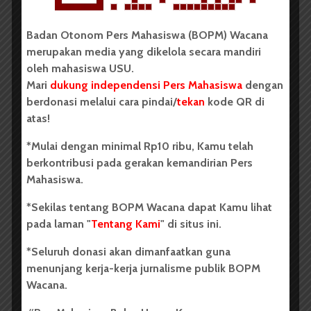
Redaksi
3 Mei 2025
350 dilihat
1 menit waktu baca
Badan Otonom Pers Mahasiswa (BOPM) Wacana
merupakan media yang dikelola secara mandiri
oleh mahasiswa USU.
Mari
dukung independensi Pers Mahasiswa
dengan
berdonasi melalui cara pindai/
tekan
kode QR di
atas!
*Mulai dengan minimal Rp10 ribu, Kamu telah
berkontribusi pada gerakan kemandirian Pers
Mahasiswa.
*Sekilas tentang BOPM Wacana dapat Kamu lihat
pada laman "
Tentang Kami
" di situs ini.
Para relawan dari Ikatan Mahasiswa Papua Sumut saat
*Seluruh donasi akan dimanfaatkan guna
melakukan aksi galang dana di daerah simpang pintu 1 USU,
menunjang kerja-kerja jurnalisme publik BOPM
Jumat (02/05/2025). | Lody C. I. Siringo-ringo
Wacana.