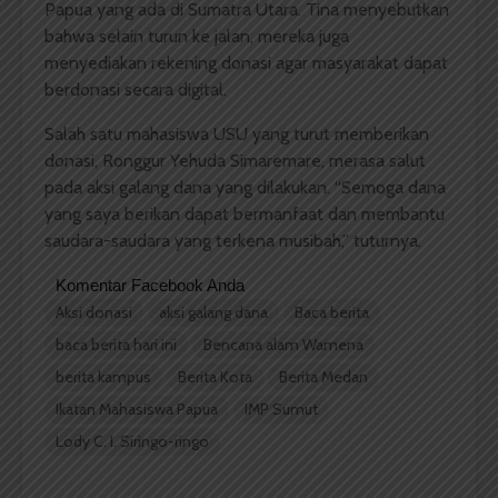
Papua yang ada di Sumatra Utara. Tina menyebutkan
bahwa selain turun ke jalan, mereka juga
menyediakan rekening donasi agar masyarakat dapat
berdonasi secara digital.
Salah satu mahasiswa USU yang turut memberikan
donasi, Ronggur Yehuda Simaremare, merasa salut
pada aksi galang dana yang dilakukan. “Semoga dana
yang saya berikan dapat bermanfaat dan membantu
saudara-saudara yang terkena musibah,” tuturnya.
Komentar Facebook Anda
Aksi donasi
aksi galang dana
Baca berita
baca berita hari ini
Bencana alam Wamena
berita kampus
Berita Kota
Berita Medan
Ikatan Mahasiswa Papua
IMP Sumut
Lody C. I. Siringo-ringo