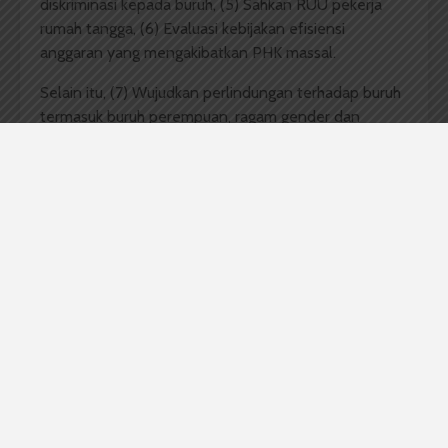
diskriminasi kepada buruh, (5) Sahkan RUU pekerja
rumah tangga, (6) Evaluasi kebijakan efisiensi
anggaran yang mengakibatkan PHK massal.
Selain itu, (7) Wujudkan perlindungan terhadap buruh
termasuk buruh perempuan, ragam gender dan
seksualitas, serta disabilitas, (8) Wujudkan jaminan
sosial ketenagakerjaan bagi pekerja informal, (9)
Berikan hak maternitas untuk buruh, (10) Wujudkan
hak pekerja untuk berserikat, (11) Hentikan
komersialisasi dalam pendidikan, dan (12) Tolak UU
TNI dan RUU Polri.
Massa aksi juga menuntut pemerintah untuk segera
memastikan pengembalian status kerja delapan
buruh CV Berkah Sawit Sejahtera yang mendapatkan
Pemutusan Hubungan Kerja (PHK) sepihak oleh
perusahaan. Serta, menerbitkan Perda yang
mengakomodir jaminan perlindungan pekerja
informal.