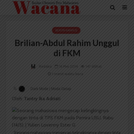
BERITA KAMPUS
Brilian-Abdul Rahim Unggul
di FKM
Redaksi
16 Mei 2014
147 dilihat
1 menit waktu baca
Dark Mode | Moda Gelap
Oleh:
Tantry Ika Adriati
Seorang mahasiswa mengecap kelingkingnya dengan tinta