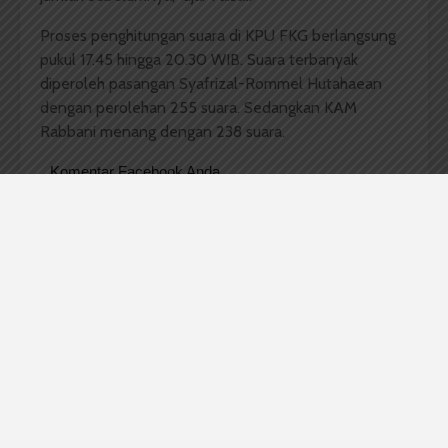
Proses penghitungan suara di KPU FKG berlangsung
pukul 17.45 hingga 20.30 WIB. Suara terbanyak
diperoleh pasangan Syafrizal-Rommel Hutahaean
dengan perolehan 255 suara. Sedangkan KAM
Rabbani menang dengan 238 suara.
Komentar Facebook Anda
Redaksi
Badan Otonom Pers Mahasiswa (BOPM) Wacana
merupakan pers mahasiswa yang berdiri di luar
kampus dan dikelola secara mandiri oleh mahasiswa
Universitas Sumatera Utara (USU).