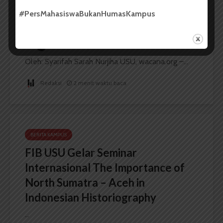
USU Torehkan Prestasi di
#PersMahasiswaBukanHumasKampus
PEKSIMIDA 2026
Dark Mode | Moda Gelap
Oleh: Syarifah Sarah Nurjiha USU, wacana.org –...
Redaksi
2 menit waktu baca
BERITA KAMPUS
FIB USU Gelar Seminar
Internasional The Importance of
North Sumatra – Aceh in
Indonesian Historiography
...