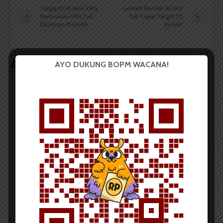
Tanpa KTM atau KRS,
Jumlah Pemilih di FKG
Mahasiswa FPsi Tak
Tak Capai Target 75
Diizinkan Memilih
Persen
Artikel terkait lain
AYO DUKUNG BOPM WACANA!
BERITA KAMPUS
BPDP Sosialisasikan Lomba Riset
Mahasiswa 2026, Dorong Inovasi
Penelitian dalam Sektor
Perkebunan
...
Redaksi
2 menit waktu baca