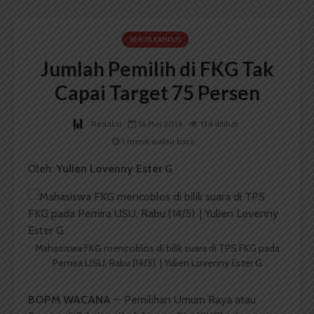
BERITA KAMPUS
Jumlah Pemilih di FKG Tak
Capai Target 75 Persen
Redaksi
16 Mei 2014
134 dilihat
1 menit waktu baca
Oleh:
Yulien Lovenny Ester G
Mahasiswa FKG mencoblos di bilik suara di TPS FKG pada
Pemira USU, Rabu (14/5). | Yulien Lovenny Ester G
BOPM WACANA
— Pemilihan Umum Raya atau