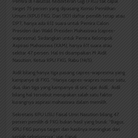
Pemira di Fakultas Kedokteran Gigi (FKG) tak capai
target 75 persen yang dipasang Komisi Pemilihan
Umum (KPU) FKG. Dari 1301 daftar pemilih tetap atau
DPT, hanya ada 612 suara untuk Pemira Calon
Presiden dan Wakil Presiden Mahasiswa (capres-
wapresma). Sedangkan untuk Pemira Kelompok
Aspirasi Mahasiswa (KAM), hanya 611 suara atau
sekitar 47 persen. Hal ini disampaikan M Aidil
Nasution, Ketua KPU FKG, Rabu (14/5).
Aidil bilang hanya tiga pasang capres-wapresma yang
kampanye di FKG. “Hanya capres-wapres nomor satu,
dua, dan tiga yang kampanye di sini,” ujar Aidil. Aidil
bilang hal tersebut merupakan salah satu faktor
kurangnya aspirasi mahasiswa dalam memilih.
Sekretaris KPU USU Faisal Umri Nasution bilang 47
persen pemilih di FKG bukan hasil yang buruk. “Bagus,
KPU FKG punya target dan hasilnya meningkat dari
jumlah sebelumnya,” ujar Faisal.