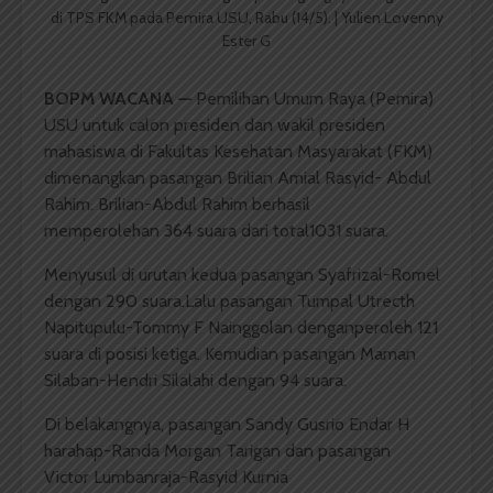
di TPS FKM pada Pemira USU, Rabu (14/5). | Yulien Lovenny
Ester G
BOPM WACANA —
Pemilihan Umum Raya (Pemira)
USU untuk calon presiden dan wakil presiden
mahasiswa di Fakultas Kesehatan Masyarakat (FKM)
dimenangkan pasangan Brilian Amial Rasyid- Abdul
Rahim. Brilian-Abdul Rahim berhasil
memperolehan 364 suara dari total1031 suara.
Menyusul di urutan kedua pasangan Syafrizal-Romel
dengan 290 suara.Lalu pasangan Tumpal Utrecth
Napitupulu-Tommy F Nainggolan denganperoleh 121
suara di posisi ketiga. Kemudian pasangan Maman
Silaban-Hendri Silalahi dengan 94 suara.
Di belakangnya, pasangan Sandy Gusrio Endar H
harahap-Randa Morgan Tarigan dan pasangan
Victor Lumbanraja-Rasyid Kurnia