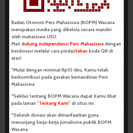
Badan Otonom Pers Mahasiswa (BOPM) Wacana
BERITA KAMPUS
merupakan media yang dikelola secara mandiri
Dua Mahasiswa Sastra Indonesia
oleh mahasiswa USU.
USU Raih Juara di Festival Literasi
Mari
dukung independensi Pers Mahasiswa
dengan
Sumatra Utara 2026
berdonasi melalui cara pindai/
tekan
kode QR di
atas!
Dark Mode | Moda Gelap
*Mulai dengan minimal Rp10 ribu, Kamu telah
Oleh: Iyusarah Pakpahan USU, wacana.org – Dua...
berkontribusi pada gerakan kemandirian Pers
Mahasiswa.
Redaksi
2 menit waktu baca
*Sekilas tentang BOPM Wacana dapat Kamu lihat
pada laman "
Tentang Kami
" di situs ini.
*Seluruh donasi akan dimanfaatkan guna
BERITA KAMPUS
menunjang kerja-kerja jurnalisme publik BOPM
Dua Mahasiswa Etnomusikologi
Wacana.