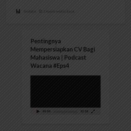
Redaksi
2 menit waktu baca
Pentingnya
Mempersiapkan CV Bagi
Mahasiswa | Podcast
Wacana #Eps4
Pemutar
Video
00:00
32:39