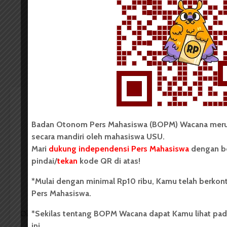
00:00
32:39
RESENSI
Sebuah Keberhasilan
Badan Otonom Pers Mahasiswa (BOPM) Wacana merup
secara mandiri oleh mahasiswa USU.
Dwimaster James Wan dan
Mari
dukung independensi Pers Mahasiswa
dengan be
David Sandberg
pindai/
tekan
kode QR di atas!
*Mulai dengan minimal Rp10 ribu, Kamu telah berkont
Redaksi
1 Februari 2017
185 dilihat
Pers Mahasiswa.
4 menit waktu baca
*Sekilas tentang BOPM Wacana dapat Kamu lihat pad
Oleh:
Adinda Zahra Noviyanti
ini.