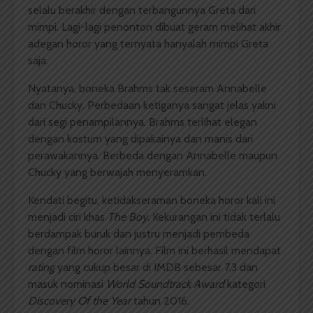
selalu berakhir dengan terbangunnya Greta dari
mimpi. Lagi-lagi penonton dibuat geram melihat akhir
adegan horor yang ternyata hanyalah mimpi Greta
saja.
Nyatanya, boneka Brahms tak seseram Annabelle
dan Chucky. Perbedaan ketiganya sangat jelas yakni
dari segi penampilannya. Brahms terlihat elegan
dengan kostum yang dipakainya dan manis dari
perawakannya. Berbeda dengan Annabelle maupun
Chucky yang berwajah menyeramkan.
Kendati begitu, ketidakseraman boneka horor kali ini
menjadi ciri khas
The Boy.
Kekurangan ini tidak terlalu
berdampak buruk dan justru menjadi pembeda
dengan film horor lainnya. Film ini berhasil mendapat
rating
yang cukup besar di IMDB sebesar 7,3 dan
masuk nominasi
World Soundtrack Award
kategori
Discovery Of the Year
tahun 2016.