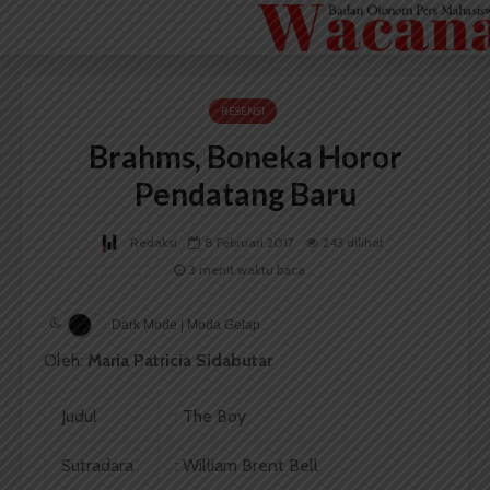
RESENSI
Brahms, Boneka Horor
Pendatang Baru
Redaksi
8 Februari 2017
243 dilihat
3 menit waktu baca
Dark Mode | Moda Gelap
Oleh:
Maria Patricia Sidabutar
Judul
: The Boy
Sutradara
: William Brent Bell