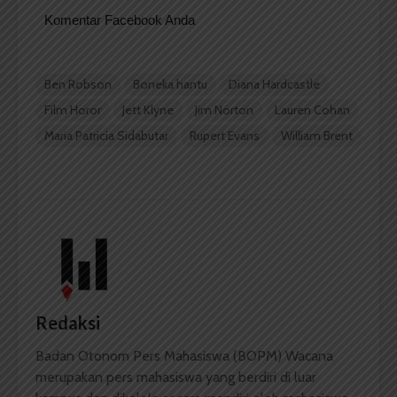
Komentar Facebook Anda
Ben Robson
Boneka hantu
Diana Hardcastle
Film Horor
Jett Klyne
Jim Norton
Lauren Cohan
Maria Patricia Sidabutar
Rupert Evans
William Brent
Redaksi
Badan Otonom Pers Mahasiswa (BOPM) Wacana
merupakan pers mahasiswa yang berdiri di luar