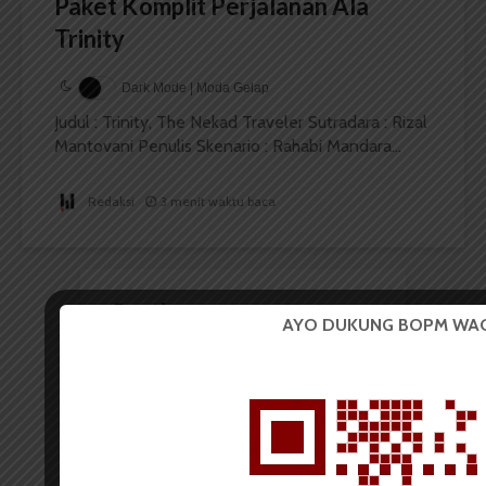
Paket Komplit Perjalanan Ala
Trinity
Dark Mode | Moda Gelap
Judul : Trinity, The Nekad Traveler Sutradara : Rizal
Mantovani Penulis Skenario : Rahabi Mandara...
Redaksi
3 menit waktu baca
Pentingnya
AYO DUKUNG BOPM WA
Mempersiapkan CV Bagi
Mahasiswa | Podcast
Wacana #Eps4
Pemutar
Video