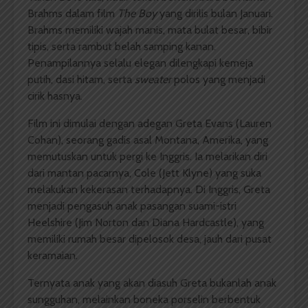
Brahms dalam film
The Boy
yang dirilis bulan Januari.
Brahms memiliki wajah manis, mata bulat besar, bibir
tipis, serta rambut belah samping kanan.
Penampilannya selalu elegan dilengkapi kemeja
putih, dasi hitam, serta
sweater
polos yang menjadi
cirik hasnya.
Film ini dimulai dengan adegan Greta Evans (Lauren
Cohan), seorang gadis asal Montana, Amerika, yang
memutuskan untuk pergi ke Inggris. Ia melarikan diri
dari mantan pacarnya, Cole (Jett Klyne) yang suka
melakukan kekerasan terhadapnya. Di Inggris, Greta
menjadi pengasuh anak pasangan suami-istri
Heelshire (Jim Norton dan Diana Hardcastle), yang
memiliki rumah besar dipelosok desa, jauh dari pusat
keramaian.
Ternyata anak yang akan diasuh Greta bukanlah anak
sungguhan, melainkan boneka porselin berbentuk