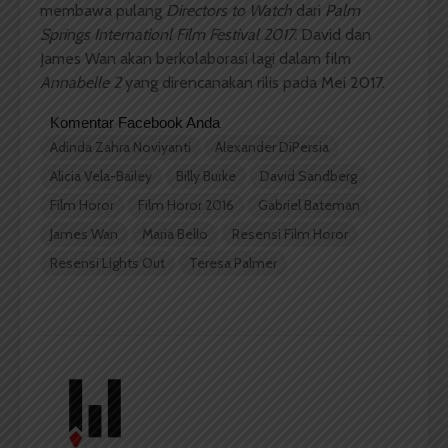
membawa pulang
Directors
to Watch
dari
Palm
Springs Internationl Film Festival 2017.
David dan
James Wan akan berkolaborasi lagi dalam film
Annabelle 2
yang direncanakan rilis pada Mei 2017.
Komentar Facebook Anda
Adinda Zahra Noviyanti
Alexander DiPersia
Alicia Vela-Bailey
Billy Burke
David Sandberg
Film Horor
Film Horor 2016
Gabriel Bateman
James Wan
Maria Bello
Resensi Film Horor
Resensi Lights Out
Teresa Palmer