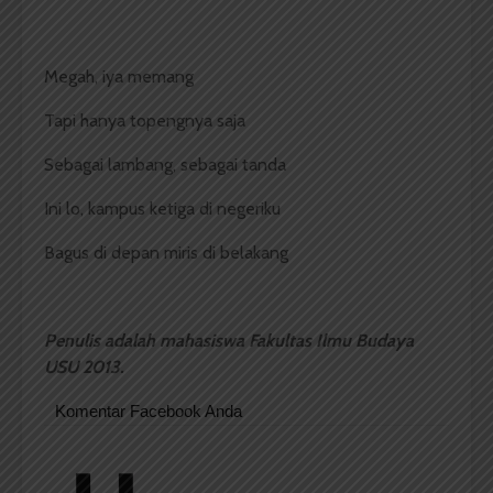
Megah, iya memang
Tapi hanya topengnya saja
Sebagai lambang, sebagai tanda
Ini lo, kampus ketiga di negeriku
Bagus di depan miris di belakang
Penulis adalah mahasiswa Fakultas Ilmu Budaya
USU 2013.
Komentar Facebook Anda