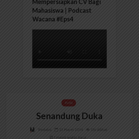
Mempersiapkan CV Bagi
Mahasiswa | Podcast
Wacana #Eps4
PUISI
Senandung Duka
Redaksi
23 Maret 2014
136 dilihat
1 menit waktu baca