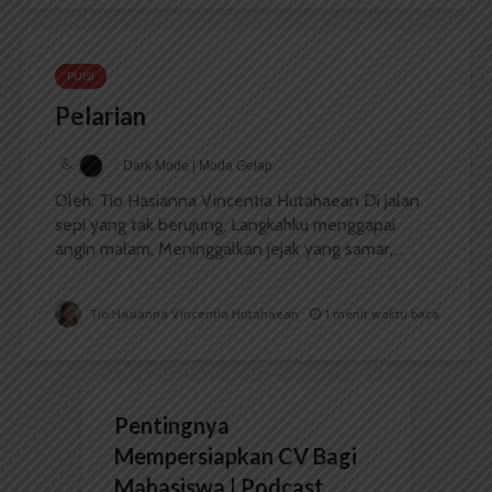
PUISI
Pelarian
Dark Mode | Moda Gelap
Oleh: Tio Hasianna Vincentia Hutahaean Di jalan
sepi yang tak berujung, Langkahku menggapai
angin malam, Meninggalkan jejak yang samar,...
Tio Hasianna Vincentia Hutahaean
1 menit waktu baca
Pentingnya
Mempersiapkan CV Bagi
Mahasiswa | Podcast