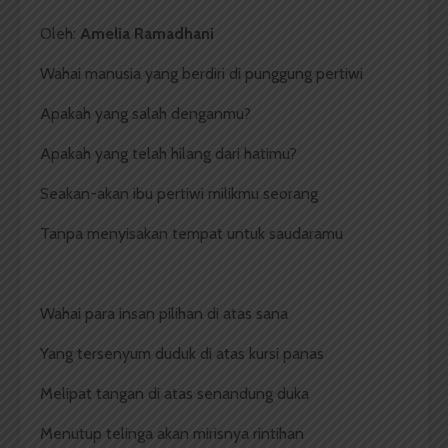
Oleh:
Amelia Ramadhani
Wahai manusia yang berdiri di punggung pertiwi
Apakah yang salah denganmu?
Apakah yang telah hilang dari hatimu?
Seakan-akan ibu pertiwi milikmu seorang
Tanpa menyisakan tempat untuk saudaramu
Wahai para insan pilihan di atas sana
Yang tersenyum duduk di atas kursi panas
Melipat tangan di atas senandung duka
Menutup telinga akan mirisnya rintihan