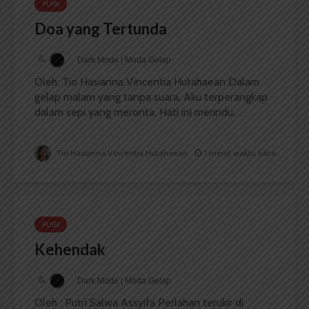
PUISI
Doa yang Tertunda
Dark Mode | Moda Gelap
Oleh: Tio Hasianna Vincentia Hutahaean Dalam
gelap malam yang tanpa suara, Aku terperangkap
dalam sepi yang meronta, Hati ini merindu,...
Tio Hasianna Vincentia Hutahaean
1 menit waktu baca
PUISI
Kehendak
Dark Mode | Moda Gelap
Oleh : Putri Salwa Assyifa Perlahan terukir di