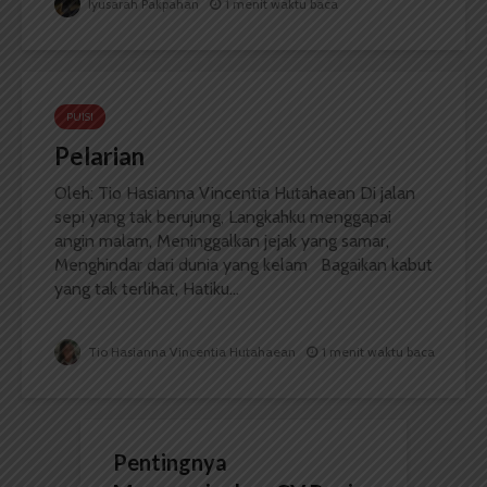
Iyusarah Pakpahan
1 menit waktu baca
PUISI
Pelarian
Oleh: Tio Hasianna Vincentia Hutahaean Di jalan
sepi yang tak berujung, Langkahku menggapai
angin malam, Meninggalkan jejak yang samar,
Menghindar dari dunia yang kelam Bagaikan kabut
yang tak terlihat, Hatiku...
Tio Hasianna Vincentia Hutahaean
1 menit waktu baca
Pentingnya