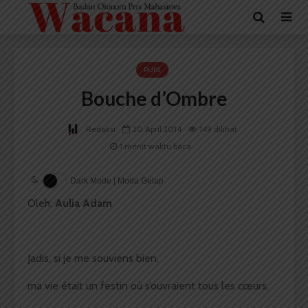
PUISI
Bouche d’Ombre
Redaksi
20 April 2014
149 dilihat
1 menit waktu baca
Dark Mode | Moda Gelap
Oleh:
Aulia Adam
Jadis, si je me souviens bien,
ma vie était un festin où s’ouvraient tous les cœurs,