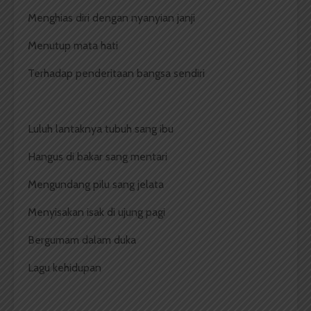
Menghias diri dengan nyanyian janji
Menutup mata hati
Terhadap penderitaan bangsa sendiri
Luluh lantaknya tubuh sang ibu
Hangus di bakar sang mentari
Mengundang pilu sang jelata
Menyisakan isak di ujung pagi
Bergumam dalam duka
Lagu kehidupan