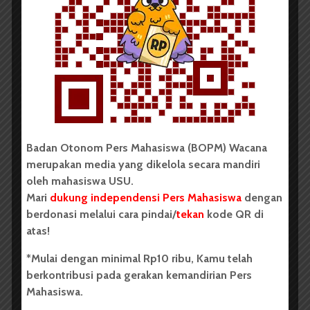
Oleh:
Amelia Ramadhani
Megah, mewah dan wajah rupawan
Kasta tertinggi, disoroti bahkan diagungkan
Prestise?
Jangan ditanya, bolehlah ia bertepuk dada
Badan Otonom Pers Mahasiswa (BOPM) Wacana
merupakan media yang dikelola secara mandiri
oleh mahasiswa USU.
Mari
dukung independensi Pers Mahasiswa
dengan
Langkah demi langkah, akupun berlalu
berdonasi melalui cara pindai/
tekan
kode QR di
Yang ini masih setara, tertata rapi dan anggun
atas!
Aku berdecak kagum, “bagus nian.”
*Mulai dengan minimal Rp10 ribu, Kamu telah
berkontribusi pada gerakan kemandirian Pers
Akhirnya keluar juga pujian itu
Mahasiswa.