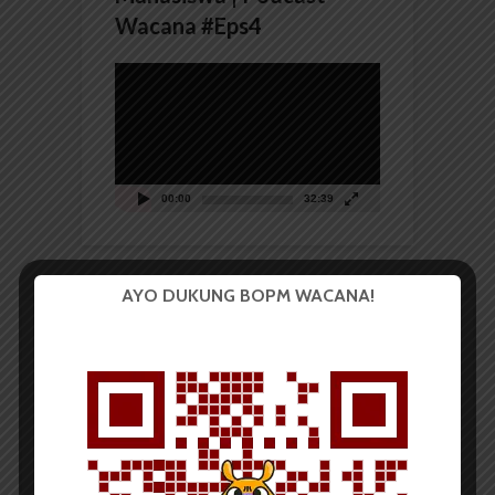
Wacana #Eps4
Pemutar
Video
00:00
32:39
AYO DUKUNG BOPM WACANA!
PUISI
Topeng
Redaksi
15 April 2014
135 dilihat
1 menit waktu baca