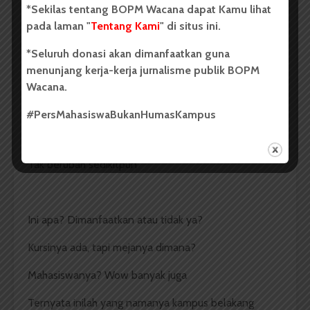
*Sekilas tentang BOPM Wacana dapat Kamu lihat
pada laman "
Tentang Kami
" di situs ini.
Dengan mata yang sedikit nakal
*Seluruh donasi akan dimanfaatkan guna
Aku berpaling, berpaling ke sisi lainnya
menunjang kerja-kerja jurnalisme publik BOPM
Aku tak percaya, kukedipkan mataku
Wacana.
Tetap sama
#PersMahasiswaBukanHumasKampus
Kupejamkan selama satu menit
Tak berubah sedikitpun
Ini apa? Dimanfaatkan atau tidak ya?
Kursinya ada, tapi mejanya dimana?
Mahasiswanya? Wow banyak juga
Ternyata inilah yang namanya kampus belakang