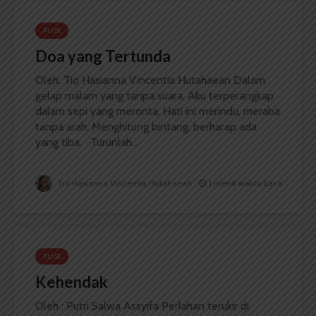
PUISI
Doa yang Tertunda
Oleh: Tio Hasianna Vincentia Hutahaean Dalam
gelap malam yang tanpa suara, Aku terperangkap
dalam sepi yang meronta, Hati ini merindu, meraba
tanpa arah, Menghitung bintang, berharap ada
yang tiba. Turunlah...
Tio Hasianna Vincentia Hutahaean
1 menit waktu baca
PUISI
Kehendak
Oleh : Putri Salwa Assyifa Perlahan terukir di