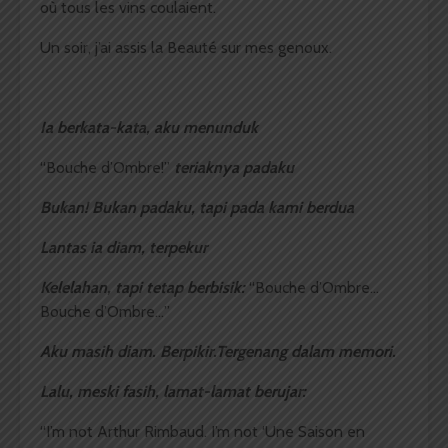
où tous les vins coulaient.
Un soir, j’ai assis la Beauté sur mes genoux.
Ia berkata-kata, aku menunduk
“Bouche d’Ombre!”
teriaknya padaku
Bukan! Bukan padaku, tapi pada kami berdua
Lantas ia diam, terpekur
Kelelahan, tapi tetap berbisik:
“Bouche d’Ombre…
Bouche d’Ombre…”
Aku masih diam. Berpikir.Tergenang dalam memori.
Lalu, meski fasih, lamat-lamat berujar:
“I’m not Arthur Rimbaud. I’m not ‘Une Saison en