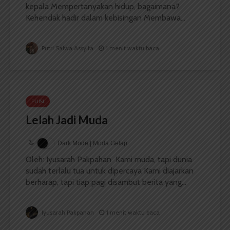
kepala Mempertanyakan hidup, bagaimana?
Kehendak hadir dalam kebisingan Membawa...
Putri Salwa Assyifa
1 menit waktu baca
PUISI
Lelah Jadi Muda
Dark Mode | Moda Gelap
Oleh: Iyusarah Pakpahan Kami muda, tapi dunia
sudah terlalu tua untuk dipercaya Kami diajarkan
berharap, tapi tiap pagi disambut berita yang...
Iyusarah Pakpahan
1 menit waktu baca