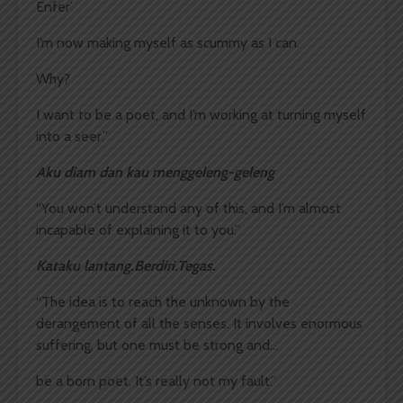
Enfer’
I’m now making myself as scummy as I can.
Why?
I want to be a poet, and I’m working at turning myself
into a seer.”
Aku diam dan kau menggeleng-geleng
“You won’t understand any of this, and I’m almost
incapable of explaining it to you.”
Kataku lantang.Berdiri.Tegas.
“The idea is to reach the unknown by the
derangement of all the senses. It involves enormous
suffering, but one must be strong and…
be a born poet. It’s really not my fault.”