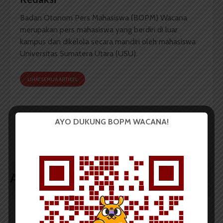
Badan Otonom Pers Mahasiswa (BOPM) Wacana
merupakan pers mahasiswa yang berdiri di luar
kampus dan dikelola secara mandiri oleh mahasiswa
Universitas Sumatera Utara (USU).
LIHAT SEMUA ARTIKEL
AYO DUKUNG BOPM WACANA!
Jokowi: Narkoba Sudah
Media Online Tanpa
Merengkuh Berbagai
Badan Hukum Rentan
Lapisan Masyarakat
Terkena Pasal Karet
Artikel terkait lain
BERITA KOTA