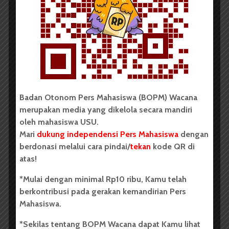
KontraS Sumut Catat 31 Kasus
Penyiksaan di Sumut Selama
Periode Juli 2025-2026
Dark Mode | Moda Gelap
Oleh: Firda Elisa Medan, wacana.org – Komisi...
Badan Otonom Pers Mahasiswa (BOPM) Wacana
Redaksi
2 menit waktu baca
merupakan media yang dikelola secara mandiri
oleh mahasiswa USU.
Mari
dukung independensi Pers Mahasiswa
dengan
berdonasi melalui cara pindai/
tekan
kode QR di
atas!
BERITA KOTA
KontraS Sumut Gelar Peringatan
*Mulai dengan minimal Rp10 ribu, Kamu telah
Hari Anti Penyiksaan Internasional
berkontribusi pada gerakan kemandirian Pers
Mahasiswa.
2026
*Sekilas tentang BOPM Wacana dapat Kamu lihat