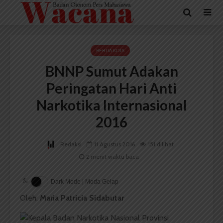
BERITA KOTA
BNNP Sumut Adakan
Peringatan Hari Anti
Narkotika Internasional
2016
Redaksi
11 Agustus 2016
151 dilihat
2 menit waktu baca
Dark Mode | Moda Gelap
Oleh:
Maria Patricia Sidabutar