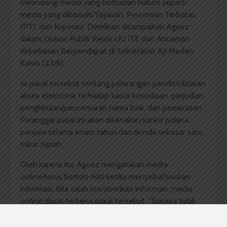
melindungi media yang berbadan hukum seperti
media yang dibawahi Yayasan, Perseroan Terbatas
(PT), dan Koperasi. Demikian disampaikan Agoez
dalam Diskusi Publik Revisi UU ITE dan Ancaman
Kebebasan Berpendapat di Sekretariat AJI Medan,
Kamis (23/6).
Isi pasal tersebut tentang pelarangan pendistribusian
akses elektronik terhadap kasus kesusilaan, perjudian,
penghinaan/pencemaran nama baik, dan pemerasan.
Pelanggar pasal ini akan dikenakan sanksi pidana
penjara selama enam tahun dan denda sebesar satu
miliar rupiah.
Oleh karena itu, Agoez mengatakan media
online
harus berhati-hati ketika menyebarluaskan
informasi. Bila salah memberikan informasi, media
online d
apat terkena pasal tersebut. “Supaya tidak
terkena sanksi media
online
harus mengikuti aturan,”
tambahnya.