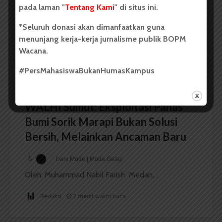
Dark Mode | Moda Gelap
pada laman "
Tentang Kami
" di situs ini.
Oleh: Ruth Cinthia Sianturi Medan, wacana.org –...
*Seluruh donasi akan dimanfaatkan guna
Redaksi
3 menit waktu baca
menunjang kerja-kerja jurnalisme publik BOPM
Wacana.
#PersMahasiswaBukanHumasKampus
BERITA KOTA
WALHI Sumut: Eksploitasi Panas
Bumi Sorik Marapi Bukan Solusi
Bersih, Melainkan Ancaman Baru
Dark Mode | Moda Gelap
Oleh: Muhammad Nabil Farish Medan,...
Redaksi
2 menit waktu baca