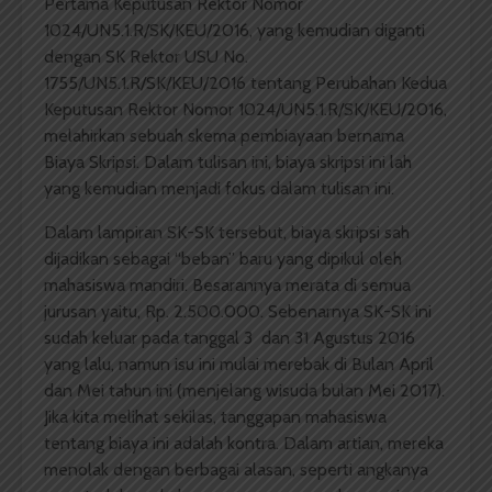
Pertama Keputusan Rektor Nomor
1024/UN5.1.R/SK/KEU/2016, yang kemudian diganti
dengan SK Rektor USU No.
1755/UN5.1.R/SK/KEU/2016 tentang Perubahan Kedua
Keputusan Rektor Nomor 1024/UN5.1.R/SK/KEU/2016,
melahirkan sebuah skema pembiayaan bernama
Biaya Skripsi. Dalam tulisan ini, biaya skripsi ini lah
yang kemudian menjadi fokus dalam tulisan ini.
Dalam lampiran SK-SK tersebut, biaya skripsi sah
dijadikan sebagai “beban” baru yang dipikul oleh
mahasiswa mandiri. Besarannya merata di semua
jurusan yaitu, Rp. 2.500.000. Sebenarnya SK-SK ini
sudah keluar pada tanggal 3 dan 31 Agustus 2016
yang lalu, namun isu ini mulai merebak di Bulan April
dan Mei tahun ini (menjelang wisuda bulan Mei 2017).
Jika kita melihat sekilas, tanggapan mahasiswa
tentang biaya ini adalah kontra. Dalam artian, mereka
menolak dengan berbagai alasan, seperti angkanya