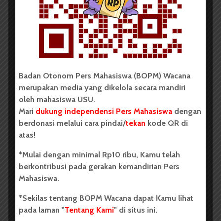
ini adalah skema yang baru, sehingga mahasiswa
tentu berhak untuk tahu ke mana saja uang biaya
skripsi ini akan dialokasikan. Selain itu, 2.500.000
menjadi sangat penting mengingat angka itu bukanlah
jumlah uang yang sedikit.
Proses sosialisasi SK-SK ini sangat tidak layak, karena
Badan Otonom Pers Mahasiswa (BOPM) Wacana
mahasiswa hanya diberitahu via telepon. Selain itu,
merupakan media yang dikelola secara mandiri
waktunya pun sangat mendadak yaitu menjelang
oleh mahasiswa USU.
wisuda bulan Mei 2017 padahal keputusannya sudah
Mari
dukung independensi Pers Mahasiswa
dengan
keluar sejak Agustus 2016. Artinya mahasiswa baru
berdonasi melalui cara pindai/
tekan
kode QR di
diberitahu delapan bulan pasca keputusan
atas!
dikeluarkan.
*Mulai dengan minimal Rp10 ribu, Kamu telah
Penulis adalah Mahasiswa Departemen Ilmu
berkontribusi pada gerakan kemandirian Pers
Komunikasi, Fakultas Ilmu Sosial dan Ilmu Politik
Mahasiswa.
2012.
*Sekilas tentang BOPM Wacana dapat Kamu lihat
Komentar Facebook Anda
pada laman "
Tentang Kami
" di situs ini.