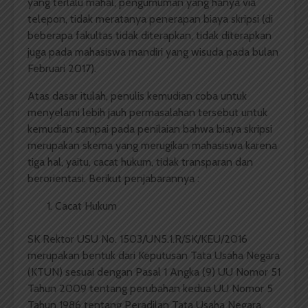
yang terlalu mahal, pengumuman yang hanya via
telepon, tidak meratanya penerapan biaya skripsi (di
beberapa fakultas tidak diterapkan, tidak diterapkan
juga pada mahasiswa mandiri yang wisuda pada bulan
Februari 2017).
Atas dasar itulah, penulis kemudian coba untuk
menyelami lebih jauh permasalahan tersebut untuk
kemudian sampai pada penilaian bahwa biaya skripsi
merupakan skema yang merugikan mahasiswa karena
tiga hal, yaitu, cacat hukum, tidak transparan dan
berorientasi. Berikut penjabarannya :
Cacat Hukum
SK Rektor USU No. 1503/UN5.1.R/SK/KEU/2016
merupakan bentuk dari Keputusan Tata Usaha Negara
(KTUN) sesuai dengan Pasal 1 Angka (9) UU Nomor 51
Tahun 2009 tentang perubahan kedua UU Nomor 5
Tahun 1986 tentang Peradilan Tata Usaha Negara.