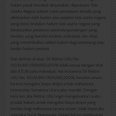
Dalam pasal tersebut dinyatakan,
Keputusan Tata
Usaha Negara adalah suatu penetapan tertulis yang
dikeluarkan oleh badan atau pejabat tata usaha negara
yang berisi tindakan hukum tata usaha negara yang
berdasarkan peraturan perundangundangan yang
berlaku, yang bersifat konkret, individual, dan final,
yang menimbulkan akibat hukum bagi seseorang atau
badan hukum perdata
.
Dari definisi di atas, SK Rektor USU No.
1503/UN5.1.R/SK/KEU/2016 tidak sesuai dengan sifat
dari KTUN yaitu individual. Hal ini karena SK Rektor
USU No. 1503/UN5.1.R/SK/KEU/2016, bersifat umum,
karena mengatur biaya skripsi untuk mahasiswa
Universitas Sumatera Utara jalur mandiri. Dengan
kata lain, jika Rektor USU ingin mengeluarkan suatu
produk hukum untuk mengatur biaya skripsi yang
berlaku bagi mahasiswa secara umum, tidak tepat jika
memakai Surat Keputusan. Dalam hal ini, pembuatan