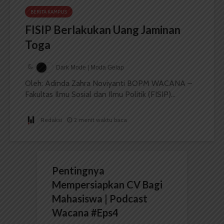
BERITA KAMPUS
FISIP Berlakukan Uang Jaminan
Toga
Dark Mode | Moda Gelap
Oleh: Adinda Zahra Noviyanti BOPM WACANA –
Fakultas Ilmu Sosial dan Ilmu Politik (FISIP)...
Redaksi
2 menit waktu baca
Pentingnya
Mempersiapkan CV Bagi
Mahasiswa | Podcast
Wacana #Eps4