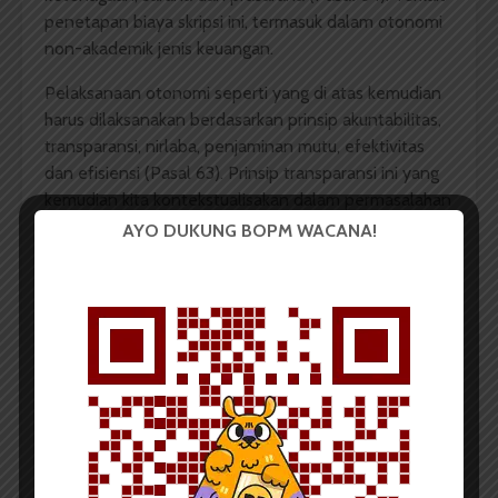
penetapan biaya skripsi ini, termasuk dalam otonomi
non-akademik jenis keuangan.
Pelaksanaan otonomi seperti yang di atas kemudian
harus dilaksanakan berdasarkan prinsip akuntabilitas,
transparansi, nirlaba, penjaminan mutu, efektivitas
dan efisiensi (Pasal 63). Prinsip transparansi ini yang
kemudian kita kontekstualisakan dalam permasalahan
ini.
AYO DUKUNG BOPM WACANA!
Dalam lampiran SK Rektor USU No.
1503/UN5.1.R/SK/KEU/2016 terdapat tabel tentang
tentang besaran biaya skripsi yaitu sebesar Rp.
2.500.000. Namun, lampiran ini tidak disertai
penjelasan ataupun penjabaran tentang alokasi dari
biaya skripsi tersebut. Penjelasan alokasi ini menjadi
penting sesuai prinsip yang diatur dalam UU Nomor
12 Tahun 2012. Apalagi biaya skripsi tidak pernah
sebelumnya dibebankan ke mahasiswa. Biaya skripsi