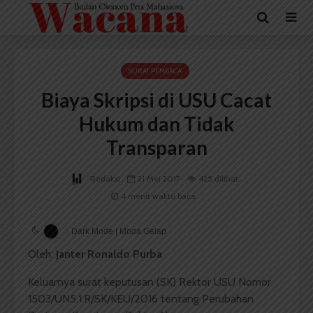
SURAT PEMBACA
Biaya Skripsi di USU Cacat
Hukum dan Tidak
Transparan
Redaksi
21 Mei 2017
425 dilihat
4 menit waktu baca
Dark Mode | Moda Gelap
Oleh:
Janter Ronaldo Purba
Keluarnya surat keputusan (SK) Rektor USU Nomor
1503/UN5.1.R/SK/KEU/2016 tentang Perubahan