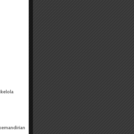
kelola
 kemandirian