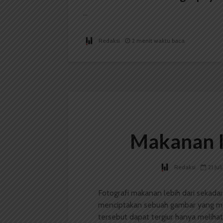
...
Redaksi
2 menit waktu baca
Makanan I
Redaksi
21 Jul
Fotografi makanan lebih dari sekada
menciptakan sebuah gambar yang m
tersebut dapat tergiur hanya melihat