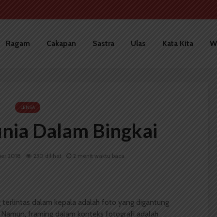
Ragam
Cakapan
Sastra
Ulas
Kata Kita
W
LENSA
nia Dalam Bingkai
er 2018
230 dilihat
2 menit waktu baca
 terlintas dalam kepala adalah foto yang digantung
. Namun, framing dalam konteks fotografi adalah