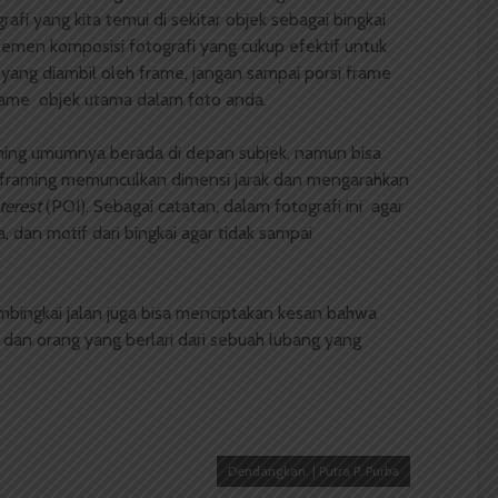
i yang kita temui di sekitar objek sebagai bingkai
emen komposisi fotografi yang cukup efektif untuk
 yang diambil oleh frame, jangan sampai porsi frame
frame objek utama dalam foto anda.
ming umumnya berada di depan subjek, namun bisa
ek framing memunculkan dimensi jarak dan mengarahkan
terest
(POI). Sebagai catatan, dalam fotografi ini agar
 dan motif dari bingkai agar tidak sampai
ngkai jalan juga bisa menciptakan kesan bahwa
dan orang yang berlari dari sebuah lubang yang
Dendangkan. | Putra P. Purba