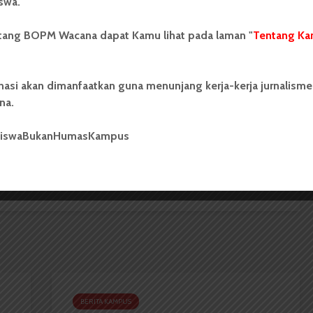
swa.
 Mahasiswa (BOPM) Wacana merupakan pers
ntang BOPM Wacana dapat Kamu lihat pada laman "
Tentang Ka
ri di luar kampus dan dikelola secara mandiri oleh
as Sumatera Utara (USU).
nasi akan dimanfaatkan guna menunjang kerja-kerja jurnalisme
na.
siswaBukanHumasKampus
Makanan Itu Bisa Berbicara
BERITA KAMPUS