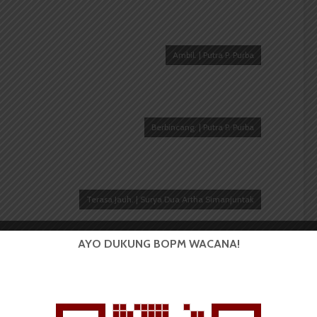
Ambil. | Putra P. Purba
Berbincang. | Putra P. Purba
Terasa Jauh. | Surya Dua Artha Simanjuntak
AYO DUKUNG BOPM WACANA!
Berjalan. | Putra P. Purba