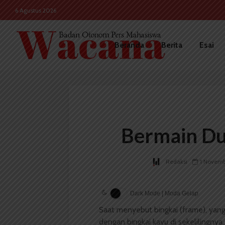
6 Agustus 2026
Beranda
Berita
Esai
Bermain Du
Redaksi
1 Novemb
Dark Mode | Moda Gelap
Saat menyebut bingkai (frame), yang
dengan bingkai kayu di sekelilingnya