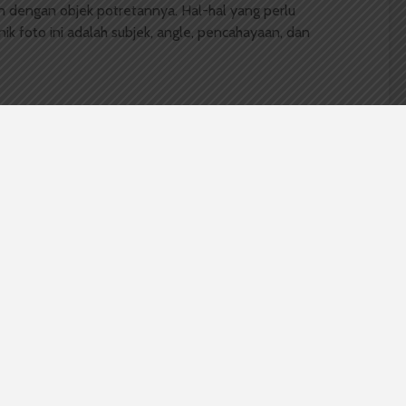
n dengan objek potretannya. Hal-hal yang perlu
ik foto ini adalah subjek, angle, pencahayaan, dan
Penuh Warna. | Putra P Purba
Seduh dan Teduh. | Mayang Sari Sirait
Di Penyet. | Charis Qoheleth Halomoan Sitompul
Manis yang Menggoda. | Yulia Pransiska