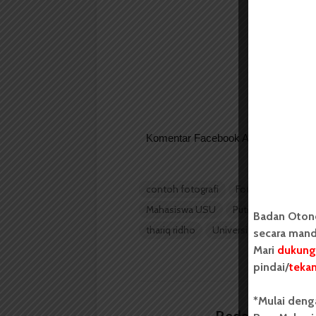
Komentar Facebook Anda
contoh fotografi
Foto Jurnalistik
Mahasiswa USU
Putra P Purba
Su
Badan Oton
thariq ridho
Universitas Sumatera U
secara mand
Mari
dukung
pindai/
teka
*Mulai deng