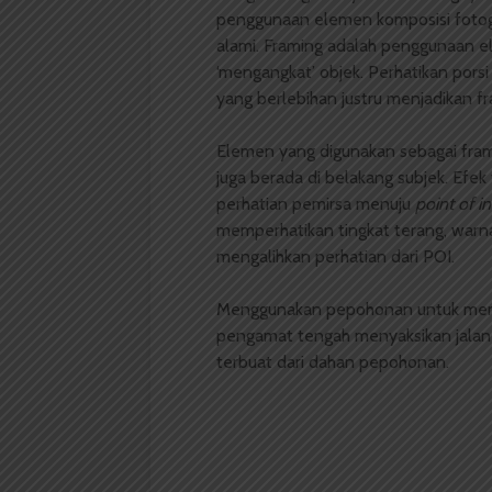
penggunaan elemen komposisi fotograf
alami. Framing adalah penggunaan el
‘mengangkat’ objek. Perhatikan porsi
yang berlebihan justru menjadikan 
Elemen yang digunakan sebagai fra
juga berada di belakang subjek. Ef
perhatian pemirsa menuju
point of in
memperhatikan tingkat terang, warna,
mengalihkan perhatian dari POI.
Menggunakan pepohonan untuk membi
pengamat tengah menyaksikan jalan 
terbuat dari dahan pepohonan.