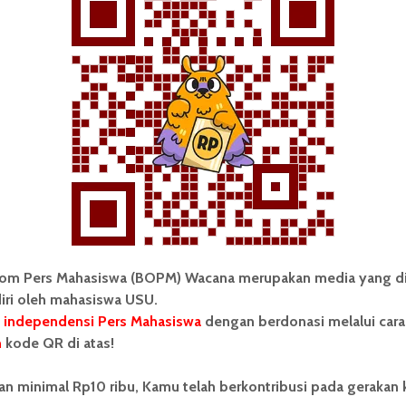
Kerja. | Putra P. Purba
Dibalik Megahmu. | Thariq Ridho
Foto Keren
Fotografi Frame
Lensa
Lensa Keren
rya Dua Artha Simanjuntak
Teknik Fotografi
om Pers Mahasiswa (BOPM) Wacana merupakan media yang di
tara
iri oleh mahasiswa USU.
 independensi Pers Mahasiswa
dengan berdonasi melalui cara
n
kode QR di atas!
an minimal Rp10 ribu, Kamu telah berkontribusi pada gerakan