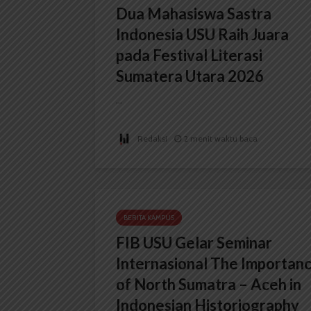
Dua Mahasiswa Sastra
Indonesia USU Raih Juara
pada Festival Literasi
Sumatera Utara 2026
...
Redaksi
2 menit waktu baca
BERITA KAMPUS
FIB USU Gelar Seminar
Internasional The Importan
of North Sumatra – Aceh in
Indonesian Historiography