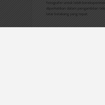
fotografer untuk lebih bereksperime
diperhatikan dalam pengambilan tekn
latar belakang yang tepat.