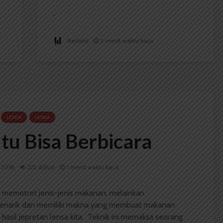
...
Redaksi
2 menit waktu baca
LENSA
LENSA
tu Bisa Berbicara
i 2018
222 dilihat
1 menit waktu baca
r memotret jenis-jenis makanan, melainkan
enarik dan memiliki makna yang membuat makanan
 hasil jepretan lensa kita. Teknik ini memaksa seorang