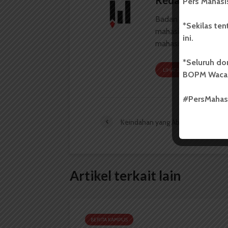
Redaksi
Pers Mahasi
Badan Otonom Pers
*Sekilas te
mahasiswa yang berdi
ini.
mahasiswa Universit
*Seluruh do
LIHAT SEMUA ARTIKEL
BOPM Waca
#PersMaha
Keindahan yang Abstrak
Artikel terkait lain
BERITA KAMPUS