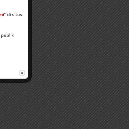
mi
" di situs
 publik