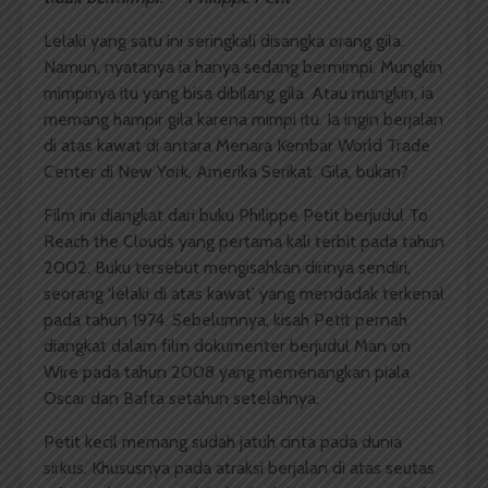
Lelaki yang satu ini seringkali disangka orang gila.
Namun, nyatanya ia hanya sedang bermimpi. Mungkin
mimpinya itu yang bisa dibilang gila. Atau mungkin, ia
memang hampir gila karena mimpi itu. Ia ingin berjalan
di atas kawat di antara Menara Kembar World Trade
Center di New York, Amerika Serikat. Gila, bukan?
Film ini diangkat dari buku Philippe Petit berjudul To
Reach the Clouds yang pertama kali terbit pada tahun
2002. Buku tersebut mengisahkan dirinya sendiri,
seorang ‘lelaki di atas kawat’ yang mendadak terkenal
pada tahun 1974. Sebelumnya, kisah Petit pernah
diangkat dalam film dokumenter berjudul Man on
Wire pada tahun 2008 yang memenangkan piala
Oscar dan Bafta setahun setelahnya.
Petit kecil memang sudah jatuh cinta pada dunia
sirkus. Khususnya pada atraksi berjalan di atas seutas