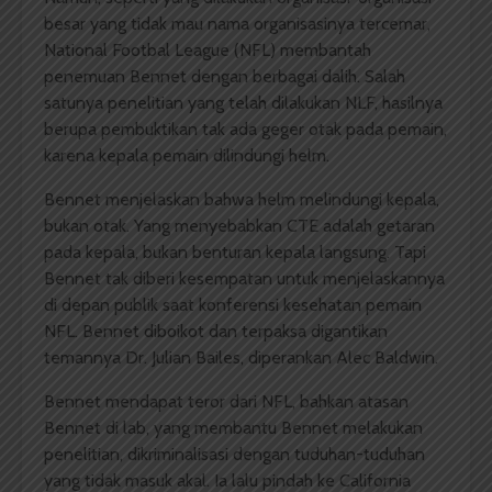
besar yang tidak mau nama organisasinya tercemar,
National Footbal League (NFL) membantah
penemuan Bennet dengan berbagai dalih. Salah
satunya penelitian yang telah dilakukan NLF, hasilnya
berupa pembuktikan tak ada geger otak pada pemain,
karena kepala pemain dilindungi helm.
Bennet menjelaskan bahwa helm melindungi kepala,
bukan otak. Yang menyebabkan CTE adalah getaran
pada kepala, bukan benturan kepala langsung. Tapi
Bennet tak diberi kesempatan untuk menjelaskannya
di depan publik saat konferensi kesehatan pemain
NFL. Bennet diboikot dan terpaksa digantikan
temannya Dr. Julian Bailes, diperankan Alec Baldwin.
Bennet mendapat teror dari NFL, bahkan atasan
Bennet di lab, yang membantu Bennet melakukan
penelitian, dikriminalisasi dengan tuduhan-tuduhan
yang tidak masuk akal. Ia lalu pindah ke California