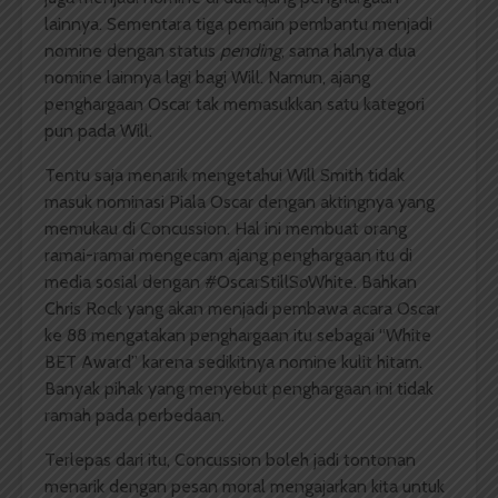
lainnya. Sementara tiga pemain pembantu menjadi
nomine dengan status
pending
, sama halnya dua
nomine lainnya lagi bagi Will. Namun, ajang
penghargaan Oscar tak memasukkan satu kategori
pun pada Will.
Tentu saja menarik mengetahui Will Smith tidak
masuk nominasi Piala Oscar dengan aktingnya yang
memukau di Concussion. Hal ini membuat orang
ramai-ramai mengecam ajang penghargaan itu di
media sosial dengan #OscarStillSoWhite. Bahkan
Chris Rock yang akan menjadi pembawa acara Oscar
ke 88 mengatakan penghargaan itu sebagai “White
BET Award” karena sedikitnya nomine kulit hitam.
Banyak pihak yang menyebut penghargaan ini tidak
ramah pada perbedaan.
Terlepas dari itu, Concussion boleh jadi tontonan
menarik dengan pesan moral mengajarkan kita untuk