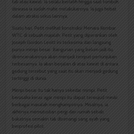
tali atau kawat. Ia selalu berlatih hingga saat tumbuh
dewasa ia sudah mahir melakukannya. Ia juga hebat
dalam atraksi sirkus lainnya.
Suatu hari, Petit melihat konstruksi Menara Kembar
WTC di sebuah majalah. Petit yang diperankan oleh
Joseph Gordon Levitt ini terkesima dan langsung
punya mimpi besar. Bangunan yang belum jadi itu,
direncanakannya akan menjadi tempat pertunjukan
terbesarnya. Ia akan berjalan di atas kawat di antara
gedung tersebut yang saat itu akan menjadi gedung
tertinggi di dunia.
Mimpi besar itu tak hanya sekedar mimpi. Petit
berusaha keras agar mimpi itu dapat terwujud meski
berbagai masalah menghampirinya. Misalnya, ia
akhirnya memutuskan pergi dari rumah sebab
bakatnya semakin tak disenangi sang ayah yang
berprofesi pilot.