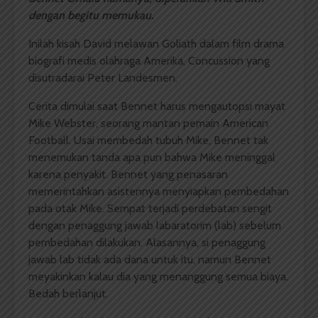
dengan begitu memukau.
Inilah kisah David melawan Goliath dalam film drama
biografi medis olahraga Amerika, Concussion yang
disutradarai Peter Landesmen.
Cerita dimulai saat Bennet harus mengautopsi mayat
Mike Webster, seorang mantan pemain American
Football. Usai membedah tubuh Mike, Bennet tak
menemukan tanda apa pun bahwa Mike meninggal
karena penyakit. Bennet yang penasaran
memerintahkan asistennya menyiapkan pembedahan
pada otak Mike. Sempat terjadi perdebatan sengit
dengan penaggung jawab labaratorim (lab) sebelum
pembedahan dilakukan. Alasannya, si penaggung
jawab lab tidak ada dana untuk itu, namun Bennet
meyakinkan kalau dia yang menanggung semua biaya.
Bedah berlanjut.