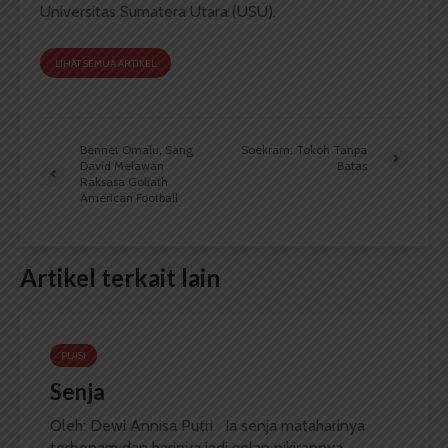
Universitas Sumatera Utara (USU).
LIHAT SEMUA ARTIKEL
Bennet Omalu, Sang
Soekram: Tokoh Tanpa
David Melawan
Batas
Raksasa Goliath
American Football
Artikel terkait lain
PUISI
Senja
Oleh: Dewi Annisa Putri Ia senja mataharinya
terbenam dan harinya jadi gelap pikirannya