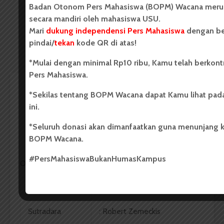
Badan Otonom Pers Mahasiswa (BOPM) Wacana merup
secara mandiri oleh mahasiswa USU.
00:00
32:39
Mari
dukung independensi Pers Mahasiswa
dengan ber
pindai/
tekan
kode QR di atas!
*Mulai dengan minimal Rp10 ribu, Kamu telah berkont
Pers Mahasiswa.
RESENSI
*Sekilas tentang BOPM Wacana dapat Kamu lihat pada
Mimpi Lelaki di Atas Kawat
ini.
*Seluruh donasi akan dimanfaatkan guna menunjang ker
Redaksi
29 Januari 2016
174 dilihat
BOPM Wacana.
4 menit waktu baca
#PersMahasiswaBukanHumasKampus
Oleh:
Dewi Annisa Putri
Judul
: The Walk
Sutradara
: Robert Zemeckis