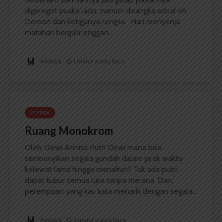
digerogot puaka lacur, namun disangka astral oh,
Demon dan ketiganya rengsa Hari menyenja
matahari bergulir enggan...
Redaksi
1 menit waktu baca
CERPEN
Ruang Monokrom
Oleh: Dewi Annisa Putri Dewi mana bisa
sembunyikan segala gundah dalam jarak waktu
kelewat lama hingga menahun? Tak ada putri
dapat kubur semua luka tanpa merana. Dan,
perempuan yang kau kata menarik dengan segala...
Redaksi
6 menit waktu baca