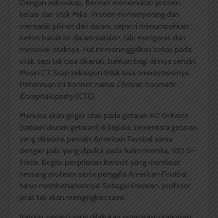
Dengan mikroskop, Bennet menemukan protein
keluar dari otak Mike. Protein ini menyerang dan
mencekik pikiran dari dalam, seperti menumpahkan
beton basah ke dalam paralon, lalu mengeras dan
mencekik otaknya. Hal ini meninggalkan bekas pada
otak, tapi tak bisa dikenali, bahkan bagi dirinya sendiri.
Mesin CT Scan sekalipun tidak bisa mendeteksinya.
Penemuan ini Bennet namai
Chronic Traumatic
Encephalopathy
(CTE).
Manusia akan geger otak pada getaran 60 G-Force
(satuan ukuran getaran) di kepala, sementara getaran
yang diterima pemain American Footbal sama
dengan palu yang dipukul pada helm mereka, 100 G-
Force. Begitu penjelasan Bennet yang membuat
seorang profesor serta penggila American Footbal
harus membenarkannya. Sebagai ilmuwan, profesor
jelas tak akan mengingkari sains.
Namun, seperti yang dilakukan organisasi-organisasi