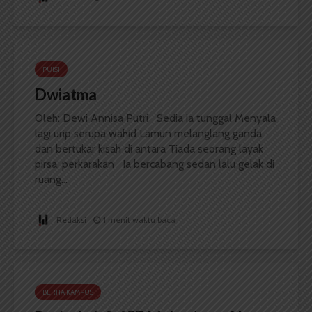
PUISI
Dwiatma
Oleh: Dewi Annisa Putri Sedia ia tunggal Menyala
lagi urip serupa wahid Lamun melanglang ganda
dan bertukar kisah di antara Tiada seorang layak
pirsa, perkarakan Ia bercabang sedan lalu gelak di
ruang...
Redaksi
1 menit waktu baca
BERITA KAMPUS