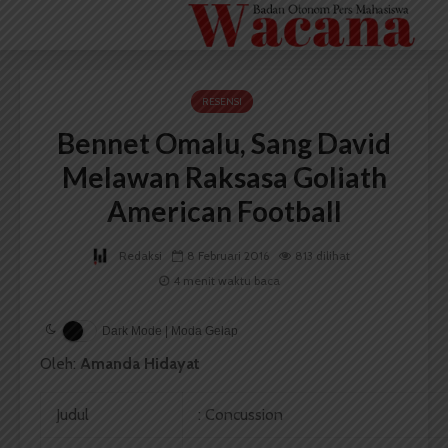
RESENSI
Bennet Omalu, Sang David
Melawan Raksasa Goliath
American Football
Redaksi
8 Februari 2016
813 dilihat
4 menit waktu baca
Dark Mode | Moda Gelap
Oleh:
Amanda Hidayat
Judul
: Concussion