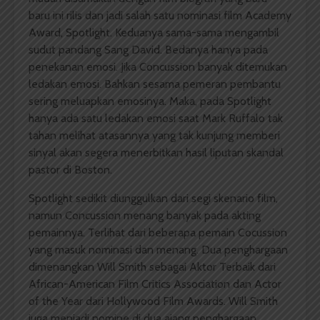
baru ini rilis dan jadi salah satu nominasi film Academy
Award, Spotlight. Keduanya sama-sama mengambil
sudut pandang Sang David. Bedanya hanya pada
penekanan emosi. Jika Concussion banyak ditemukan
ledakan emosi. Bahkan sesama pemeran pembantu
sering meluapkan emosinya. Maka, pada Spotlight
hanya ada satu ledakan emosi saat Mark Ruffalo tak
tahan melihat atasannya yang tak kunjung memberi
sinyal akan segera menerbitkan hasil liputan skandal
pastor di Boston.
Spotlight sedikit diunggulkan dari segi skenario film,
namun Concussion menang banyak pada akting
pemainnya. Terlihat dari beberapa pemain Cocussion
yang masuk nominasi dan menang. Dua penghargaan
dimenangkan Will Smith sebagai Aktor Terbaik dari
African-American Film Critics Association dan Actor
of the Year dari Hollywood Film Awards. Will Smith
juga menjadi nomine di dua ajang penghargaan