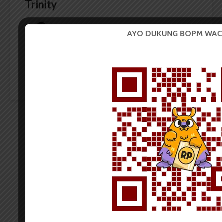
Trinity
Dark Mode | Moda Gelap
AYO DUKUNG BOPM WAC
Judul : Trinity, The Nekad Traveler Sutradara : Rizal
Mantovani Penulis Skenario : Rahabi Mandara...
Redaksi
3 menit waktu baca
Pentingnya
Mempersiapkan CV Bagi
Mahasiswa | Podcast
Wacana #Eps4
Pemutar
Video