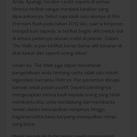
Anda. Apalagi, Gordon-Levitt seperti di semua
filmnya terlihat sangat menjiwai karakter yang
diperankannya. Sebut saja salah satu aksinya di film
Premium Rush pada tahun 2012 lalu, saat ia berperan
menjadi kurir sepeda. Ia terlihat begitu ahli meliuk-liuk
di antara padatnya ratusan mobil di jalanan. Dalam
The Walk, ia pun terlihat benar-benar ahli berjalan di
atas kawat dan seperti orang sirkus!
Selain itu, The Walk juga dapat menambah
pengetahuan anda tentang cerita salah satu tokoh
legendaris bernama Petit ini. Pun penonton disuapi
banyak sekali pesan positif. Seperti pentingnya
mengucapkan terima kasih kepada orang yang telah
membantu kita, setia mendukung dan membantu
teman dalam mewujudkan mimpinya, hingga
bagaimana kita harus berjuang mewujudkan mimpi
yang besar.
Meski pernah jatuh dan gagal, meski orang-orang