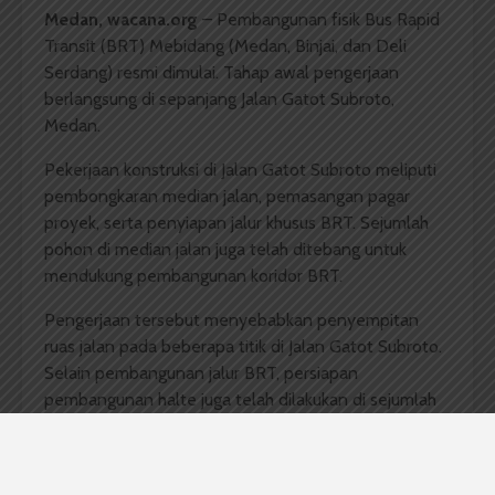
Medan, wacana.org
– Pembangunan fisik Bus Rapid
Transit (BRT) Mebidang (Medan, Binjai, dan Deli
Serdang) resmi dimulai. Tahap awal pengerjaan
berlangsung di sepanjang Jalan Gatot Subroto,
Medan.
Pekerjaan konstruksi di Jalan Gatot Subroto meliputi
pembongkaran median jalan, pemasangan pagar
proyek, serta penyiapan jalur khusus BRT. Sejumlah
pohon di median jalan juga telah ditebang untuk
mendukung pembangunan koridor BRT.
Pengerjaan tersebut menyebabkan penyempitan
ruas jalan pada beberapa titik di Jalan Gatot Subroto.
Selain pembangunan jalur BRT, persiapan
pembangunan halte juga telah dilakukan di sejumlah
ruas jalan utama Kota Medan, seperti Jalan Yos
Sudarso, Jalan Putri Hijau, Jalan Pengadilan, dan Jalan
Sudirman. Pagar proyek untuk pembangunan halte