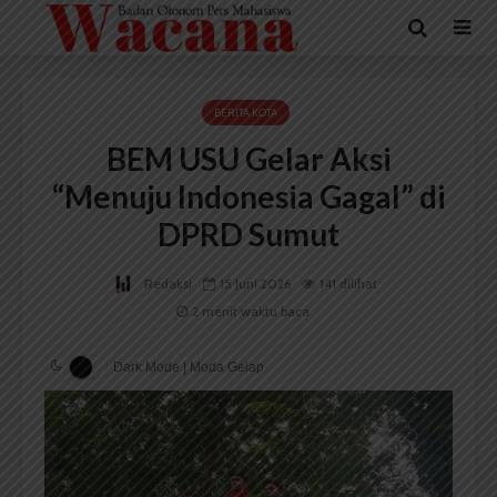
BERITA KOTA
BEM USU Gelar Aksi
“Menuju Indonesia Gagal” di
DPRD Sumut
Redaksi
15 Juni 2026
141 dilihat
2 menit waktu baca
Dark Mode | Moda Gelap