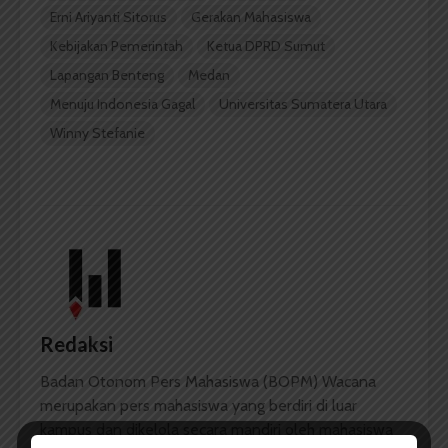
Erni Ariyanti Sitorus
Gerakan Mahasiswa
Kebijakan Pemerintah
Ketua DPRD Sumut
Lapangan Benteng
Medan
Menuju Indonesia Gagal
Universitas Sumatera Utara
Winny Stefanie
Redaksi
Badan Otonom Pers Mahasiswa (BOPM) Wacana
merupakan pers mahasiswa yang berdiri di luar
kampus dan dikelola secara mandiri oleh mahasiswa