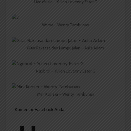
Live Music – Yulien Lovenny Ester G
Warna – Wenty Tambunan
Gitar Raksasa dan Lampu Jalan – Aulia Adam
Ngobrol – Yulien Lovenny Ester G
Mini Konser – Wenty Tambunan
Komentar Facebook Anda