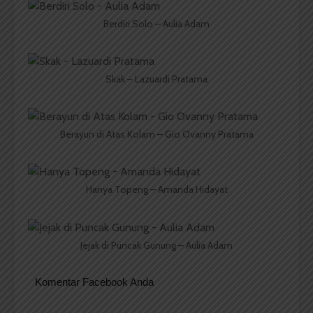
Berdiri Solo – Aulia Adam
Skak – Lazuardi Pratama
Berayun di Atas Kolam – Gio Ovanny Pratama
Hanya Topeng – Amanda Hidayat
Jejak di Puncak Gunung – Aulia Adam
Komentar Facebook Anda