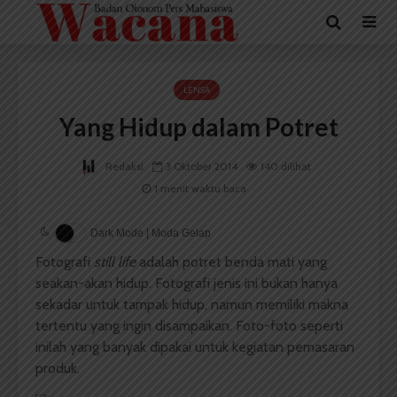
LENSA
Yang Hidup dalam Potret
Redaksi
3 Oktober 2014
140 dilihat
1 menit waktu baca
Dark Mode | Moda Gelap
Fotografi
still life
adalah potret benda mati yang
seakan-akan hidup. Fotografi jenis ini bukan hanya
sekadar untuk tampak hidup, namun memiliki makna
tertentu yang ingin disampaikan. Foto-foto seperti
inilah yang banyak dipakai untuk kegiatan pemasaran
produk.