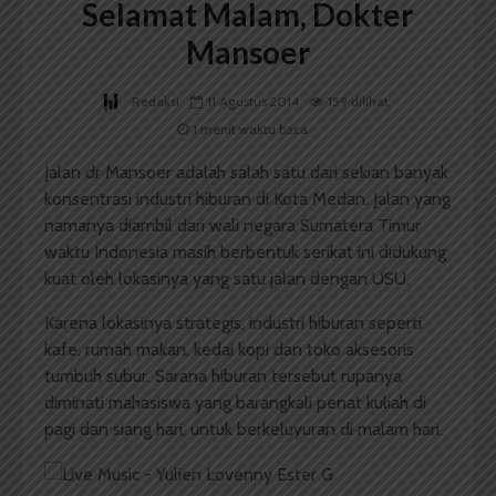
Selamat Malam, Dokter
Mansoer
Redaksi
11 Agustus 2014
159 dilihat
1 menit waktu baca
Jalan dr Mansoer adalah salah satu dari sekian banyak
konsentrasi industri hiburan di Kota Medan. Jalan yang
namanya diambil dari wali negara Sumatera Timur
waktu Indonesia masih berbentuk serikat ini didukung
kuat oleh lokasinya yang satu jalan dengan USU.
Karena lokasinya strategis, industri hiburan seperti
kafe, rumah makan, kedai kopi dan toko aksesoris
tumbuh subur. Sarana hiburan tersebut rupanya
diminati mahasiswa yang barangkali penat kuliah di
pagi dan siang hari, untuk berkeluyuran di malam hari.