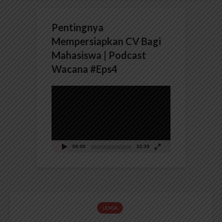
Pentingnya
Mempersiapkan CV Bagi
Mahasiswa | Podcast
Wacana #Eps4
Pemutar
Video
00:00
32:39
LENSA