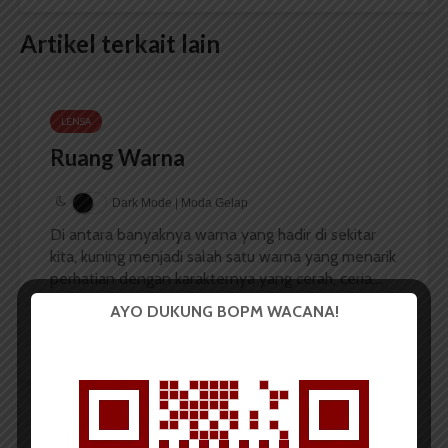
Artikel terkait lain
LENSA
Ruang Warna
Dark Mode | Moda Gelap
Di antara banyaknya warna yang hadir di sekitar
kita, kuning menjadi salah satu warna yang menarik
perhatian dengan karakternya yang cerah, ceria,...
AYO DUKUNG BOPM WACANA!
Redaksi
2 menit waktu baca
LENSA