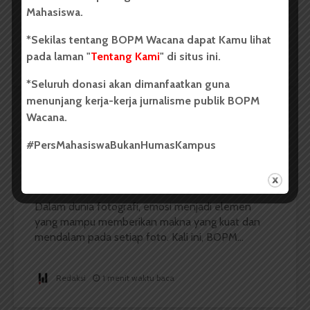
menampilkan keelokannya jika dilihat dalam jarak
Mahasiswa.
yang lebih dekat. Hal tersebut dapat dilihat...
*Sekilas tentang BOPM Wacana dapat Kamu lihat
pada laman "
Tentang Kami
" di situs ini.
Redaksi
2 menit waktu baca
*Seluruh donasi akan dimanfaatkan guna
menunjang kerja-kerja jurnalisme publik BOPM
Wacana.
LENSA
#PersMahasiswaBukanHumasKampus
Rupa, Raut, dan Rona
Dark Mode | Moda Gelap
Dalam dunia fotografi, emosi menjadi elemen
yang mampu memberikan makna yang kuat dan
mendalam pada setiap foto. Kali ini, BOPM...
Redaksi
1 menit waktu baca