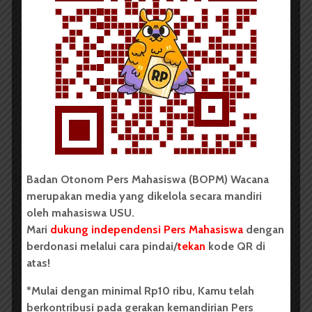
Suasana Berburu Takjil Menjelang
Buka Puasa
Dark Mode | Moda Gelap
18 Februari lalu menjadi pembukaan bulan
Ramadan di tahun 2026. Menjelang berbuka,...
Redaksi
2 menit waktu baca
Badan Otonom Pers Mahasiswa (BOPM) Wacana
merupakan media yang dikelola secara mandiri
oleh mahasiswa USU.
LENSA
Mari
dukung independensi Pers Mahasiswa
dengan
Membidik Lebih Dekat
berdonasi melalui cara pindai/
tekan
kode QR di
atas!
Dark Mode | Moda Gelap
*Mulai dengan minimal Rp10 ribu, Kamu telah
Di sekeliling kita, terdapat objek yang
berkontribusi pada gerakan kemandirian Pers