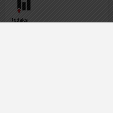
Redaksi
Badan Otonom Pers Mahasiswa (BOPM) Wacana
merupakan pers mahasiswa yang berdiri di luar
kampus dan dikelola secara mandiri oleh mahasiswa
Universitas Sumatera Utara (USU).
LIHAT SEMUA ARTIKEL
Yang Hidup dalam
Garis, Elemen
Potret
Penyusun Komposisi
Artikel terkait lain