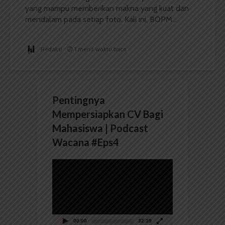
yang mampu memberikan makna yang kuat dan
mendalam pada setiap foto. Kali ini, BOPM...
Redaksi
1 menit waktu baca
Pentingnya
Mempersiapkan CV Bagi
Mahasiswa | Podcast
Wacana #Eps4
Pemutar
Video
00:00
32:39