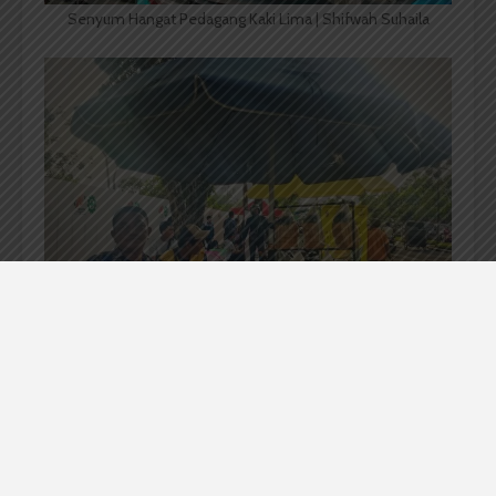
Senyum Hangat Pedagang Kaki Lima | Shifwah Suhaila
Menanti Pembeli | Jessica Fransiska Br Tarigan