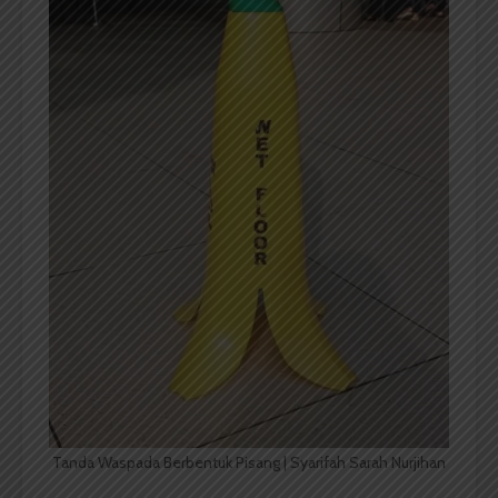
Tanda Waspada Berbentuk Pisang | Syarifah Sarah Nurjihan