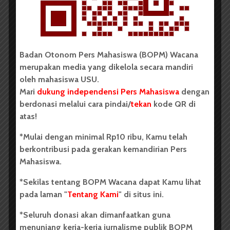
Badan Otonom Pers Mahasiswa (BOPM) Wacana
merupakan media yang dikelola secara mandiri
Raksasa Bersahabat | Putri Salwa Assyifa
oleh mahasiswa USU.
Mari
dukung independensi Pers Mahasiswa
dengan
berdonasi melalui cara pindai/
tekan
kode QR di
atas!
*Mulai dengan minimal Rp10 ribu, Kamu telah
berkontribusi pada gerakan kemandirian Pers
Mahasiswa.
*Sekilas tentang BOPM Wacana dapat Kamu lihat
pada laman "
Tentang Kami
" di situs ini.
*Seluruh donasi akan dimanfaatkan guna
menunjang kerja-kerja jurnalisme publik BOPM