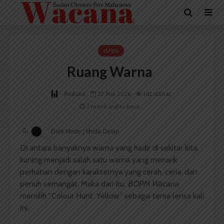
LENSA
Ruang Warna
Redaksi
27 Mei 2026
142 dilihat
2 menit waktu baca
Dark Mode | Moda Gelap
Di antara banyaknya warna yang hadir di sekitar kita,
kuning menjadi salah satu warna yang menarik
perhatian dengan karakternya yang cerah, ceria, dan
penuh semangat. Maka dari itu,
BOPM Wacana
memilih “Colour Hunt: Yellow” sebagai tema lensa kali
ini.