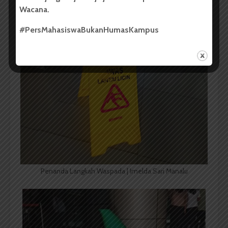
Berjejer | Derista Putri
Wacana.
#PersMahasiswaBukanHumasKampus
Penanda Langkah Waspada | Imelda Sari Manalu