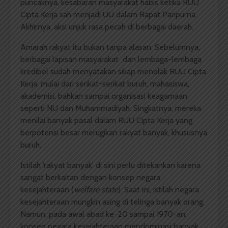
puncaknya, kesabaran masyarakat habis ketika RUU
Cipta Kerja sah menjadi UU dalam Rapat Paripurna.
Akhirnya, aksi unjuk rasa pecah di berbagai daerah.
Amarah rakyat itu bukan tanpa alasan. Sebelumnya,
berbagai lapisan masyarakat dan lembaga-lembaga
kredibel sudah menyatakan sikap menolak RUU Cipta
Kerja: mulai dari serikat-serikat buruh, mahasiswa,
akademisi, bahkan sampai organisasi keagamaan
seperti NU dan Muhammadiyah. Singkatnya, mereka
menilai banyak pasal dalam RUU Cipta Kerja yang
berpotensi besar merugikan rakyat banyak, khususnya
buruh.
Istilah ‘rakyat banyak’ di sini perlu ditekankan karena
sangat berkaitan dengan konsep negara
kesejahteraan (
welfare state
). Saat ini, istilah negara
kesejahteraan mungkin asing di telinga banyak orang.
Namun, pada awal abad ke-20 sampai 1970-an,
konsep negara kesejahteraan mendominasi banyak