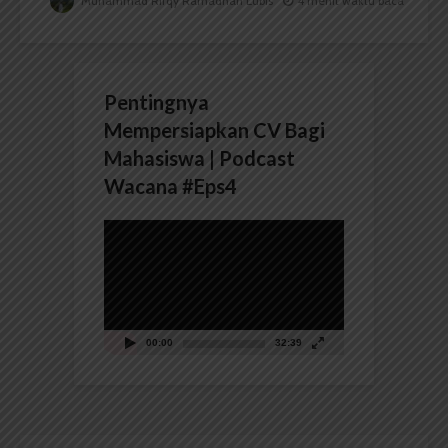
Muhammad Rifqy Ramadhan Lubis
4 menit waktu baca
Pentingnya
Mempersiapkan CV Bagi
Mahasiswa | Podcast
Wacana #Eps4
Pemutar
Video
00:00
32:39