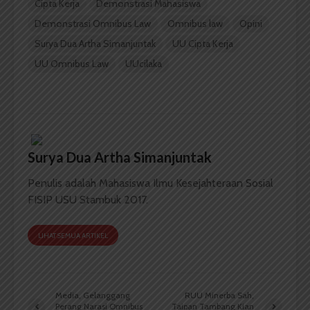
Cipta Kerja
Demonstrasi Mahasiswa
Demonstrasi Omnibus Law
Omnibus law
Opini
Surya Dua Artha Simanjuntak
UU Cipta Kerja
UU Omnibus Law
UUcilaka
Surya Dua Artha Simanjuntak
Penulis adalah Mahasiswa Ilmu Kesejahteraan Sosial
FISIP USU Stambuk 2017.
LIHAT SEMUA ARTIKEL
Media, Gelanggang
RUU Minerba Sah,
Perang Narasi Omnibus
Taipan Tambang Kian