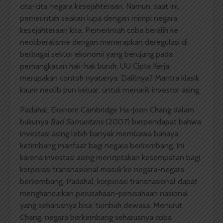
cita-cita negara kesejahteraan. Namun, saat ini,
pemerintah seakan lupa dengan mimpi negara
kesejahteraan kita. Pemerintah coba beralih ke
neoliberalisme dengan menerapkan deregulasi di
berbagai sektor ekonomi yang berujung pada
pemangkasan hak-hak buruh. UU Cipta Kerja
merupakan contoh nyatanya. Dalilnya? Mantra klasik
kaum neolib pun keluar: untuk menarik investor asing.
Padahal, Ekonom Cambridge Ha-Joon Chang dalam
bukunya
Bad Samaritans
(2007) berpendapat bahwa
investasi asing lebih banyak membawa bahaya
ketimbang manfaat bagi negara berkembang. Ini
karena investasi asing menciptakan kesempatan bagi
korporasi transnasional masuk ke negara-negara
berkembang. Padahal, korporasi transnasional dapat
menghancurkan perusahaan-perusahaan nasional
yang seharusnya bisa ‘tumbuh dewasa’. Menurut
Chang, negara berkembang seharusnya coba