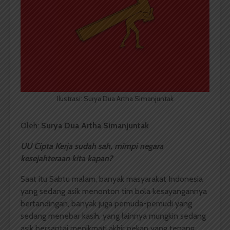
Ilustrasi: Surya Dua Artha Simanjuntak
Oleh:
Surya Dua Artha Simanjuntak
UU Cipta Kerja sudah sah, mimpi negara
kesejahteraan kita kapan?
Saat itu Sabtu malam, banyak masyarakat Indonesia
yang sedang asik menonton tim bola kesayangannya
bertandingan, banyak juga pemuda-pemudi yang
sedang menebar kasih, yang lainnya mungkin sedang
asik bersantai menikmati akhir pekan yang tenang.