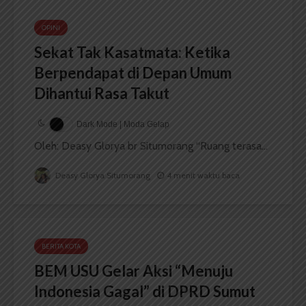
OPINI
Sekat Tak Kasatmata: Ketika
Berpendapat di Depan Umum
Dihantui Rasa Takut
Dark Mode | Moda Gelap
Oleh: Deasy Glorya br Situmorang “Ruang terasa...
Deasy Glorya Situmorang
4 menit waktu baca
BERITA KOTA
BEM USU Gelar Aksi “Menuju
Indonesia Gagal” di DPRD Sumut