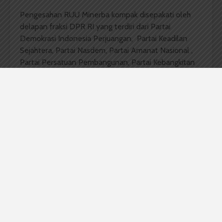
Pengesahan RUU Minerba kompak disepakati oleh
delapan fraksi DPR RI yang terdiri dari Partai
Demokrasi Indonesia Perjuangan, Partai Keadilan
Sejahtera, Partai Nasdem, Partai Amanat Nasional ,
Partai Persatuan Pembangunan, Partai Kebangkitan
Bangsa, Partai Gerakan Indonesia Raya, serta Partai
Golongan karya. Sedangkan Partai Demokrat menjadi
satu-satunya yang tidak sepakat karena menilai ini
bukan keputusan yang tepat untuk diambil pada masa
krisis pandemi Covid-19.
RUU Minerba sendiri merupakan pembahasan yang
diwariskan dari DPR RI periode lalu dan termasuk
dalam Program Legislasi Nasional tahun 2020.
Pembahasannya oleh Tim Panitia Kerja RUU Minerba
berjalan cukup singkat, yakni selama Februari-Mei
2020 dan menghasilkan total 209 pasal. Rinciannya,
terdapat 83 pasal diubah, 52 pasal baru, serta 18