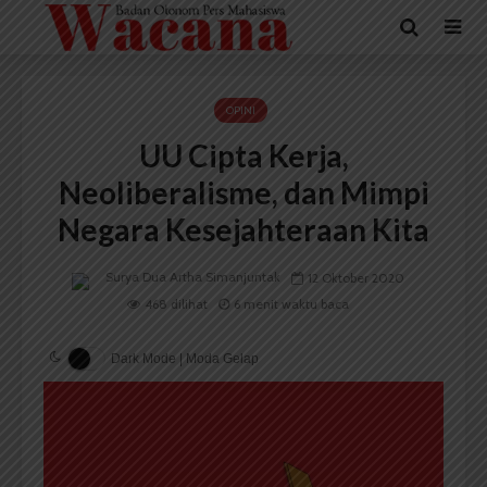
OPINI
UU Cipta Kerja,
Neoliberalisme, dan Mimpi
Negara Kesejahteraan Kita
Surya Dua Artha Simanjuntak
12 Oktober 2020
468 dilihat
6 menit waktu baca
Dark Mode | Moda Gelap