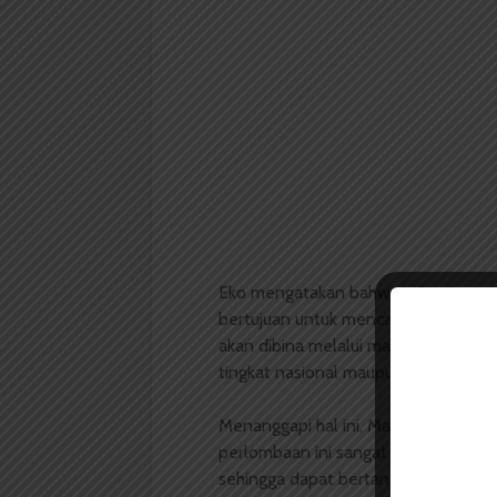
Eko mengatakan bahwa USU Games 
bertujuan untuk mencari bibit-bibit 
akan dibina melalui masing-masing 
tingkat nasional maupun internasiona
Menanggapi hal ini, Mahasiswa Tekn
perlombaan ini sangat bagus karena
sehingga dapat bertanding melawan