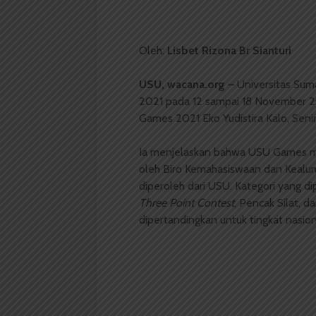
Oleh:
Lisbet Rizona Br Sianturi
USU, wacana.org –
Universitas Su
2021 pada 12 sampai 18 November 202
Games 2021 Eko Yudistira Kalo, Senin 
Ia menjelaskan bahwa USU Games m
oleh Biro Kemahasiswaan dan Keal
diperoleh dari USU. Kategori yang d
Three Point Contest
, Pencak Silat, d
dipertandingkan untuk tingkat nasiona