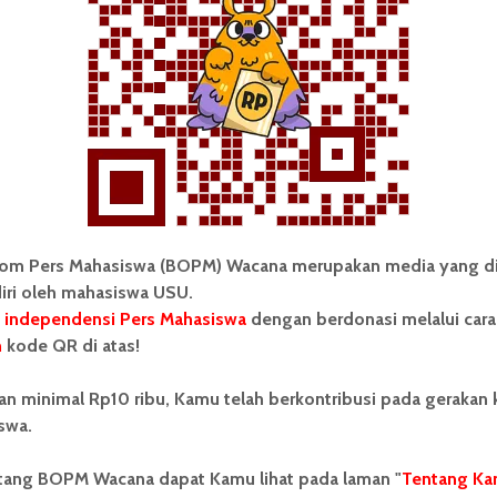
baik lagi dan mengharapkan lebih dari kepada
 acara ini.
i
Lisbet Rizona Br Sianturi
Mahasiswa USU
om Pers Mahasiswa (BOPM) Wacana merupakan media yang di
iri oleh mahasiswa USU.
 independensi Pers Mahasiswa
dengan berdonasi melalui cara
n
kode QR di atas!
 Mahasiswa (BOPM) Wacana merupakan pers
an minimal Rp10 ribu, Kamu telah berkontribusi pada gerakan
ri di luar kampus dan dikelola secara mandiri oleh
swa.
as Sumatera Utara (USU).
ntang BOPM Wacana dapat Kamu lihat pada laman "
Tentang Ka