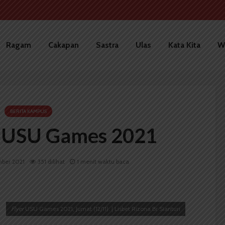
Ragam
Cakapan
Sastra
Ulas
Kata Kita
W
BERITA KAMPUS
 USU Games 2021
ber 2021
351 dilihat
1 menit waktu baca
Flyer
USU Games 2021, Jumat (12/11). | Lisbet Rizona Br Sianturi