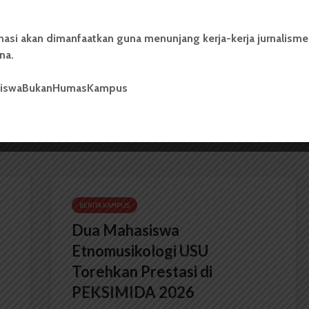
nasi akan dimanfaatkan guna menunjang kerja-kerja jurnalisme
na.
USU Terapkan Wisuda Luring
siswaBukanHumasKampus
BERITA KAMPUS
Dua Mahasiswa
Etnomusikologi USU
Torehkan Prestasi di
PEKSIMIDA 2026