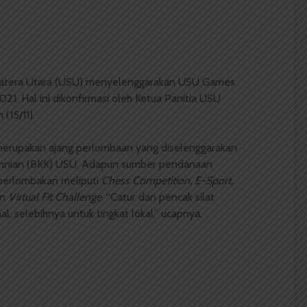
matera Utara (USU) menyelenggarakan USU Games
1. Hal ini dikonfirmasi oleh Ketua Panitia USU
(15/11).
erupakan ajang perlombaan yang diselenggarakan
umnian (BKK) USU. Adapun sumber pendanaan
iperlombakan meliputi
Chess Competition, E-Sport,
an
Virtual Fit Challenge
. “Catur dan pencak silat
l, selebihnya untuk tingkat lokal,” ucapnya.