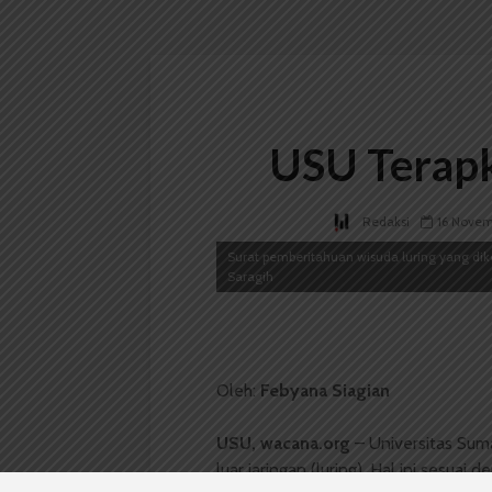
USU Terapk
Redaksi
16 Novem
Surat pemberitahuan wisuda luring yang dike
Saragih
Oleh:
Febyana Siagian
USU, wacana.org
– Universitas Sum
luar jaringan (luring). Hal ini sesu