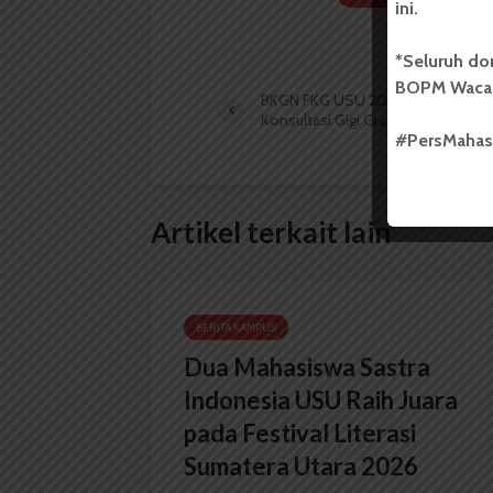
ini.
*Seluruh do
BOPM Waca
BKGN FKG USU 2021 Adakan
Konsultasi Gigi Gratis
#PersMaha
Artikel terkait lain
BERITA KAMPUS
Dua Mahasiswa Sastra
Indonesia USU Raih Juara
pada Festival Literasi
Sumatera Utara 2026