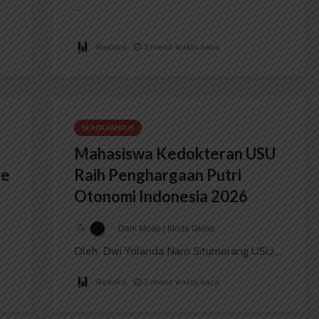
...
Redaksi
2 menit waktu baca
BERITA KAMPUS
Mahasiswa Kedokteran USU
ce
Raih Penghargaan Putri
Otonomi Indonesia 2026
Dark Mode | Moda Gelap
Oleh: Dwi Yolanda Naro Situmorang USU,...
Redaksi
2 menit waktu baca