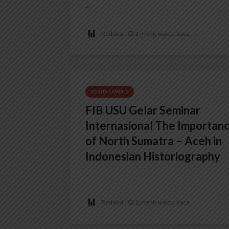
...
Redaksi
2 menit waktu baca
BERITA KAMPUS
FIB USU Gelar Seminar
Internasional The Importan
of North Sumatra – Aceh in
Indonesian Historiography
...
Redaksi
2 menit waktu baca