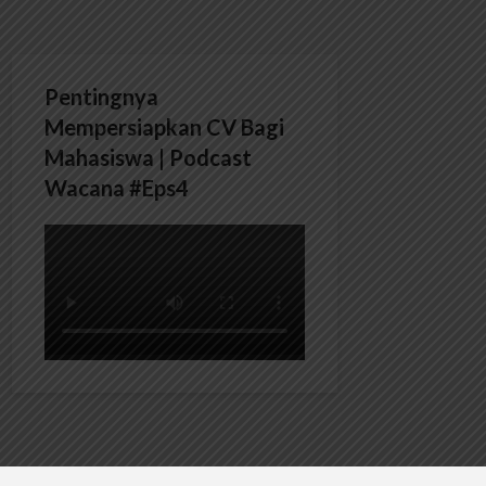
Pentingnya
Mempersiapkan CV Bagi
Mahasiswa | Podcast
Wacana #Eps4