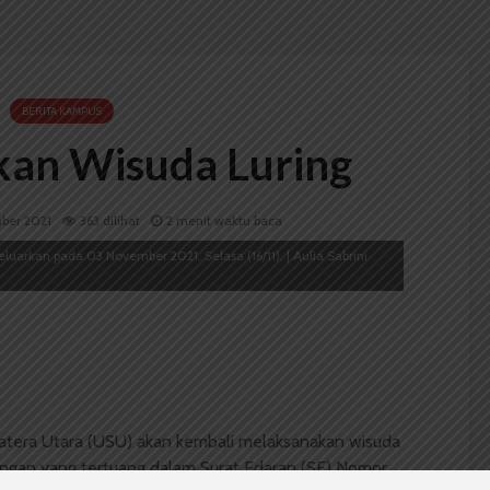
BERITA KAMPUS
an Wisuda Luring
ber 2021
363 dilihat
2 menit waktu baca
luarkan pada 03 November 2021, Selasa (16/11). | Aulia Sabrini
atera Utara (USU) akan kembali melaksanakan wisuda
ai dengan yang tertuang dalam Surat Edaran (SE) Nomor