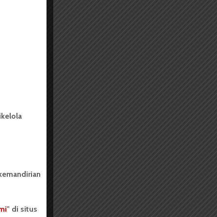
kelola
 kemandirian
mi
" di situs