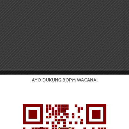
ini merupakan program tahunan USU. USU Games
AYO DUKUNG BOPM WACANA!
mahasiswa yang baru, kemudian para juara tersebut
UKM. “Untuk dipersiapkan tim USU mengikuti kejuaraan
l,” pungkasnya.
ik Kimia 2018 Aldi Limbong mengatakan bahwa ajang
games
yang diperlombakan ada yang tingkat nasional
 kampus lain.
Aldi berharap semoga kedepannya