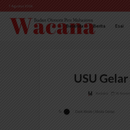
7 Agustus 2026
Beranda
Berita
Esai
USU Gelar
Redaksi
18 Novem
Dark Mode | Moda Gelap