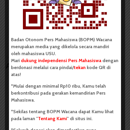
LIHAT SEMUA ARTIKEL
UKM KMK St.Albertus
KAM Erat Berikan
Magnus Sukses Adakan
Empat Poin Kritikan
Badan Otonom Pers Mahasiswa (BOPM) Wacana
PMK 2020 dan 2021
Terhadap Kinerja Pema
merupakan media yang dikelola secara mandiri
Reka Cipta
oleh mahasiswa USU.
Mari
dukung independensi Pers Mahasiswa
dengan
Artikel terkait lain
berdonasi melalui cara pindai/
tekan
kode QR di
atas!
*Mulai dengan minimal Rp10 ribu, Kamu telah
BERITA KAMPUS
berkontribusi pada gerakan kemandirian Pers
Tim Mahasiswa USU Raih Juara I
Mahasiswa.
Vokal Grup Pada PEKSIMIDA 2026
*Sekilas tentang BOPM Wacana dapat Kamu lihat
pada laman "
Tentang Kami
" di situs ini.
Dark Mode | Moda Gelap
Oleh: Cyntia Lorena Br Tarigan USU, wacana.org –