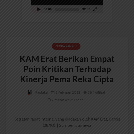
00:00
32:39
BERITA KAMPUS
KAM Erat Berikan Empat
Poin Kritikan Terhadap
Kinerja Pema Reka Cipta
Redaksi
3 Februari 2022
384 dilihat
2 menit waktu baca
Kegiatan rapat internal yang diadakan oleh KAM Erat, Kamis
(28/10). | Sumber Istimewa