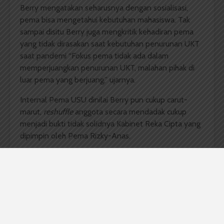
Berry mengatakan seharusnya dengan sosialisasi,
pema bisa mengetahui kebutuhan mahasiswa. Tak
sampai disitu Berry juga mengkritik kehadiran pema
yang tidak dirasakan saat kebutuhan penurunan UKT
saat pandemi “Fokus pema tidak ada dalam
memperjuangkan penurunan UKT, malahan pihak di
luar pema yang berjuang,” ujarnya.
Internal Pema USU dinilai Berry pun cukup carut-
marut,
reshuffle
anggota secara mendadak cukup
menjadi bukti tidak solidnya Kabinet Reka Cipta yang
dipimpin oleh Pema Rizky-Anas.
Cara pema dalam menanggapi kejadian yang ada di
Indonesia pun tidak lupa menuai kritikan. Berry
mencontohkan pernyataan Rizky yang keluar dari
substansi saat menanggapi isu Permendikbudristek
No. 30. ”Permendikbud No.30 bukanlah mendukung
seks bebas, tapi pernyataan di
detik.com
malah