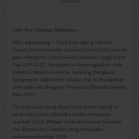
Simbolon
Oleh:
Eva Trilestari Simbolon
USU, wacana.org
– Tim Sultan Agung Fakultas
Hukum (FH) Universitas Sumatera Utara (USU) meraih
juara I Kompetisi Debat Hukum Nasional “Legal Event
Day ULM 2022”. Kompetisi ini diselenggarakan oleh
Fakultas Hukum Universitas Lambung Mangkurat,
Banjarmasin, Kalimantan Selatan. Hal ini disampaikan
oleh salah satu Anggota Tim Jesslyn Elisandra Harefa,
Rabu (9/2).
Tim mahasiswa yang diberi nama Sultan Agung ini
terdiri dari Jesslyn Elisandra Harefa mahasiswa
stambuk 2020, Mikhael Ferdinan Imanuel Panjaitan
dan Ahmad Asril Pasaribu yang merupakan
mahasiswa stambuk 2019.