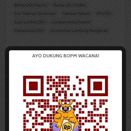
Berita USU Hari Ini
Berita USU Terkini
Eva Trilestari Simbolon
Fakultas Hukum
FH USU
Juara lomba USU
Lombat debat hukum
Mahasiswa USU
Universitas Lambung Mangkurat
AYO DUKUNG BOPM WACANA!
Redaksi
Badan Otonom Pers Mahasiswa (BOPM) Wacana
merupakan pers mahasiswa yang berdiri di luar
kampus dan dikelola secara mandiri oleh mahasiswa
Universitas Sumatera Utara (USU).