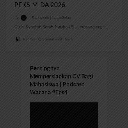
PEKSIMIDA 2026
Dark Mode | Moda Gelap
Oleh: Syarifah Sarah Nurjiha USU, wacana.org –...
Redaksi
2 menit waktu baca
Pentingnya
Mempersiapkan CV Bagi
Mahasiswa | Podcast
Wacana #Eps4
Pemutar
Video