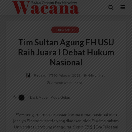
BERITA KAMPUS
Tim Sultan Agung FH USU
Raih Juara I Debat Hukum
Nasional
Redaksi
10 Februari 2022
446 dilihat
2 menit waktu baca
Dark Mode | Moda Gelap
Flyer
pengumuman kejuaraan lomba debat nasional oleh
Jesslyn Elisandra Harefa yang diadakan oleh Fakultas hukum
Universitas Lambung Mangkurat, Senin (7/2). | Eva Trilestari