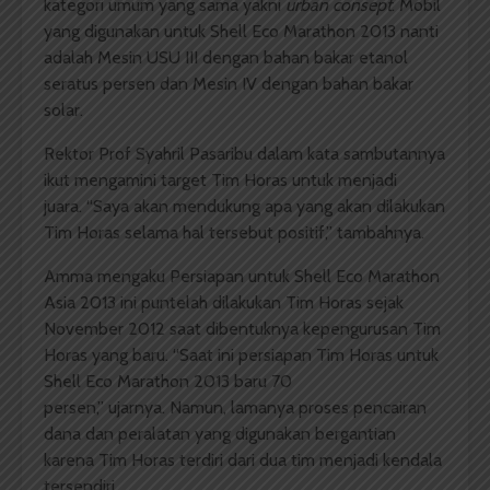
kategori umum yang sama yakni
urban consept
. Mobil
yang digunakan untuk Shell Eco Marathon 2013 nanti
adalah Mesin USU III dengan bahan bakar etanol
seratus persen dan Mesin IV dengan bahan bakar
solar.
Rektor Prof Syahril Pasaribu dalam kata sambutannya
ikut mengamini target Tim Horas untuk menjadi
juara. “Saya akan mendukung apa yang akan dilakukan
Tim Horas selama hal tersebut positif,” tambahnya.
Amma mengaku Persiapan untuk Shell Eco Marathon
Asia 2013 ini puntelah dilakukan Tim Horas sejak
November 2012 saat dibentuknya kepengurusan Tim
Horas yang baru. “Saat ini persiapan Tim Horas untuk
Shell Eco Marathon 2013 baru 70
persen,” ujarnya. Namun, lamanya proses pencairan
dana dan peralatan yang digunakan bergantian
karena Tim Horas terdiri dari dua tim menjadi kendala
tersendiri.