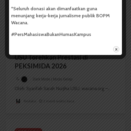
Redaksi
2 menit waktu baca
*Seluruh donasi akan dimanfaatkan guna
menunjang kerja-kerja jurnalisme publik BOPM
Wacana.
#PersMahasiswaBukanHumasKampus
BERITA KAMPUS
Dua Mahasiswa Etnomusikologi
USU Torehkan Prestasi di
PEKSIMIDA 2026
Dark Mode | Moda Gelap
Oleh: Syarifah Sarah Nurjiha USU, wacana.org –...
Redaksi
2 menit waktu baca