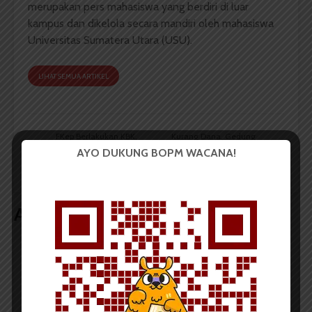
merupakan pers mahasiswa yang berdiri di luar
kampus dan dikelola secara mandiri oleh mahasiswa
Universitas Sumatera Utara (USU).
LIHAT SEMUA ARTIKEL
FKep Berlakukan KBK,
Kurang Dana, Gedung
Mahasiswa Tanggapi
Baru FISIP dan FIB Jadi
AYO DUKUNG BOPM WACANA!
Baik
Dua Tingkat
Artikel terkait lain
BERITA KAMPUS
BPDP Sosialisasikan Lomba Riset