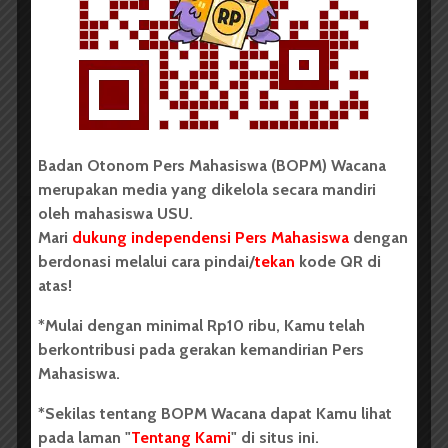
Mahasiswa 2026, Dorong Inovasi
Penelitian dalam Sektor
Perkebunan
...
Redaksi
2 menit waktu baca
Badan Otonom Pers Mahasiswa (BOPM) Wacana
merupakan media yang dikelola secara mandiri
oleh mahasiswa USU.
Mari
dukung independensi Pers Mahasiswa
dengan
BERITA KAMPUS
berdonasi melalui cara pindai/
tekan
kode QR di
atas!
Dua Mahasiswa Sastra Indonesia
USU Raih Juara di Festival Literasi
*Mulai dengan minimal Rp10 ribu, Kamu telah
berkontribusi pada gerakan kemandirian Pers
Sumatra Utara 2026
Mahasiswa.
Dark Mode | Moda Gelap
*Sekilas tentang BOPM Wacana dapat Kamu lihat
Oleh: Iyusarah Pakpahan USU, wacana.org – Dua...
pada laman "
Tentang Kami
" di situs ini.