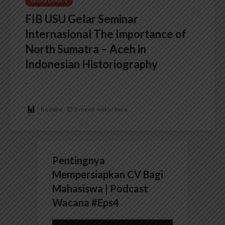
BERITA KAMPUS
FIB USU Gelar Seminar
Internasional The Importance of
North Sumatra – Aceh in
Indonesian Historiography
...
Redaksi
2 menit waktu baca
Pentingnya
Mempersiapkan CV Bagi
Mahasiswa | Podcast
Wacana #Eps4
Pemutar