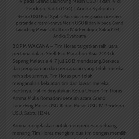
Rektor USU Prof Syahril Pasaribu mengibarkan bendera
pertanda diresmikannya Mesin USU III dan IV pada Grand
Launching Mesin USU III dan IV di Pendopo, Sabtu (13/4). |
Andika Syahputra
BOPM WACANA –
Tim Horas targetkan raih juara
pertama dalam Shell Eco Marathon Asia 2013 di
Sepang Malaysia 4-7 Juli 2013 mendatang.Berkaca
dari pengalaman dan pencapaian yang telah mereka
raih sebelumnya, Tim Horas pun telah
menganalisis kekuatan tim dan lawan mereka
nantinya. Hal ini dinyatakan Ketua Umum Tim Horas
Amma Mulia Romadoni setelah acara Grand
Launching Mesin USU III dan Mesin USU IV Pendopo
USU, Sabtu (13/4).
Amma menjelaskan untuk memperbesar peluang
menang, Tim Horas mengirim dua tim dengan memilih