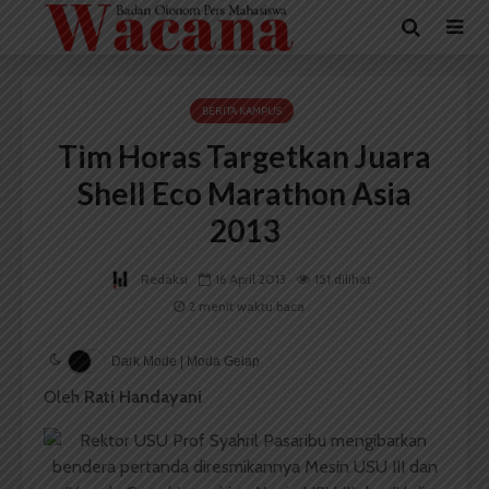
BERITA KAMPUS
Tim Horas Targetkan Juara
Shell Eco Marathon Asia
2013
Redaksi
16 April 2013
151 dilihat
2 menit waktu baca
Dark Mode | Moda Gelap
Oleh
Rati Handayani