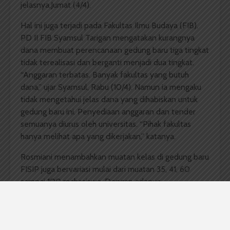
jelasnya,Jumat (4/4).
Hal ini juga terjadi pada Fakultas Ilmu Budaya (FIB).
PD II FIB Syamsul Tarigan mengatakan kurangnya
dana membuat perencanaan gedung baru tiga tingkat
tidak terealisasi dan berganti menjadi dua tingkat.
“Anggaran terbatas. Banyak fakultas yang butuh
dana,” ujar Syamsul, Rabu (10/4). Namun ia mengaku
tidak mengetahui jelas dana yang dihabiskan untuk
gedung baru ini. Penyediaan anggaran dan tender
semuanya diurus oleh universitas. “Pihak fakultas
hanya melihat apa yang dikerjakan,” katanya.
Rosmiani menambahkan muatan kelas di gedung baru
FISIP juga bervariasi mulai dari muatan 35, 41, 60
sampai 100 mahasiswa. Dengan adanya
gedung baru ini, kini FISIP memiliki 29 kelas yakni 18
kelas di gedung lama dan 11 di kelas gedung baru.
Berbeda dengan FISIP, gedung baru FIB memiliki 13