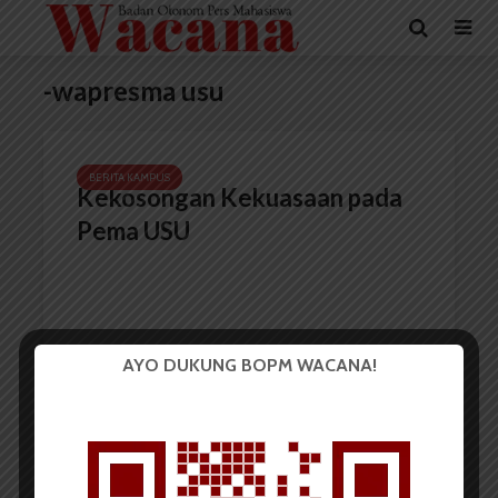
-wapresma usu
BERITA KAMPUS
Kekosongan Kekuasaan pada
Pema USU
AYO DUKUNG BOPM WACANA!
Redaksi
28 Juli 2022
1 menit waktu baca