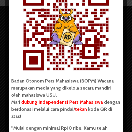
Copyright © 2023. All rights reserved BOPM WACANA.
Badan Otonom Pers Mahasiswa (BOPM) Wacana
merupakan media yang dikelola secara mandiri
Badan Otonom Pers Mahasiswa (BOPM) Wacana merupakan
oleh mahasiswa USU.
pers mahasiswa yang berdiri di luar kampus dan dikelola
Mari
dukung independensi Pers Mahasiswa
dengan
secara mandiri oleh mahasiswa Universitas Sumatera Utara
(USU). Sebelumnya BOPM Wacana merupakan salah satu
berdonasi melalui cara pindai/
tekan
kode QR di
Unit Kegiatan Mahasiswa (UKM) di Universitas Sumatera
atas!
Utara dengan nama Pers Mahasiswa SUARA USU yang
berdiri pada 1 Juli 1995.
*Mulai dengan minimal Rp10 ribu, Kamu telah