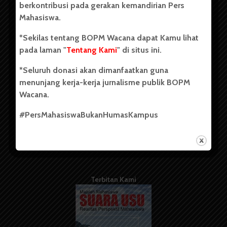
berkontribusi pada gerakan kemandirian Pers
Mahasiswa.
Tentang Kami
*Sekilas tentang BOPM Wacana dapat Kamu lihat
pada laman "
Tentang Kami
" di situs ini.
Kontribusi
*Seluruh donasi akan dimanfaatkan guna
Info Iklan
menunjang kerja-kerja jurnalisme publik BOPM
Pedoman Media Siber
Wacana.
Kode Etik Jurnalistik
#PersMahasiswaBukanHumasKampus
WartaWacana
Terbitan Kami