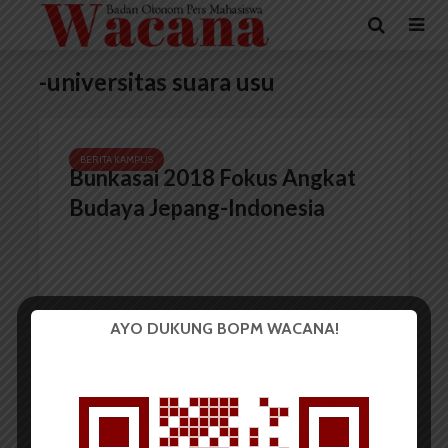
-universitas suara usu
BERITA KAMPUS
Bunkasai 2018 Fokus Angkat
Budaya Jepang-Indonesia
AYO DUKUNG BOPM WACANA!
Redaksi
13 Maret 2018
2 menit waktu baca