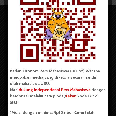
Copyright © 2023. All rights reserved BOPM WACANA.
Badan Otonom Pers Mahasiswa (BOPM) Wacana
merupakan media yang dikelola secara mandiri
Badan Otonom Pers Mahasiswa (BOPM) Wacana merupakan
oleh mahasiswa USU.
pers mahasiswa yang berdiri di luar kampus dan dikelola
Mari
dukung independensi Pers Mahasiswa
dengan
secara mandiri oleh mahasiswa Universitas Sumatera Utara
(USU). Sebelumnya BOPM Wacana merupakan salah satu
berdonasi melalui cara pindai/
tekan
kode QR di
Unit Kegiatan Mahasiswa (UKM) di Universitas Sumatera
atas!
Utara dengan nama Pers Mahasiswa SUARA USU yang
berdiri pada 1 Juli 1995.
*Mulai dengan minimal Rp10 ribu, Kamu telah