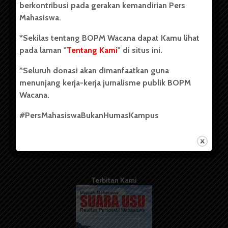
berkontribusi pada gerakan kemandirian Pers
Mahasiswa.
Tentang Kami
*Sekilas tentang BOPM Wacana dapat Kamu lihat
pada laman "
Tentang Kami
" di situs ini.
Kontribusi
*Seluruh donasi akan dimanfaatkan guna
Info Iklan
menunjang kerja-kerja jurnalisme publik BOPM
Pedoman Media Siber
Wacana.
Kode Etik Jurnalistik
#PersMahasiswaBukanHumasKampus
WartaWacana
Terbitan Kami