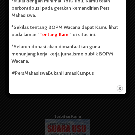
*Mulai dengan minimal Rp10 ribu, Kamu telah
berdiri pada 1 Juli 1995.
berkontribusi pada gerakan kemandirian Pers
Mahasiswa.
*Sekilas tentang BOPM Wacana dapat Kamu lihat
Tentang Kami
pada laman "
Tentang Kami
" di situs ini.
Kontribusi
*Seluruh donasi akan dimanfaatkan guna
Info Iklan
menunjang kerja-kerja jurnalisme publik BOPM
Wacana.
Pedoman Media Siber
#PersMahasiswaBukanHumasKampus
Kode Etik Jurnalistik
WartaWacana
Terbitan Kami