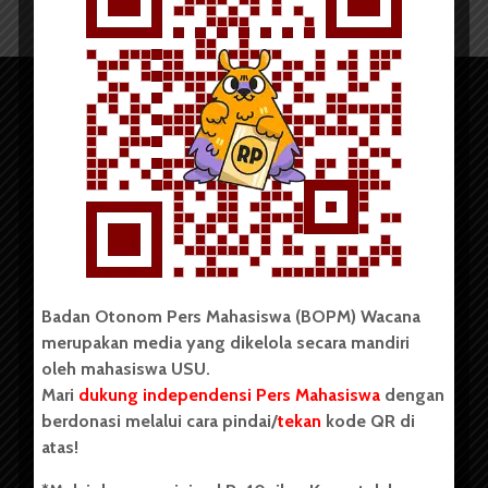
Copyright © 2023. All rights reserved BOPM WACANA.
Badan Otonom Pers Mahasiswa (BOPM) Wacana
merupakan media yang dikelola secara mandiri
oleh mahasiswa USU.
Badan Otonom Pers Mahasiswa (BOPM) Wacana merupakan
pers mahasiswa yang berdiri di luar kampus dan dikelola
Mari
dukung independensi Pers Mahasiswa
dengan
secara mandiri oleh mahasiswa Universitas Sumatera Utara
berdonasi melalui cara pindai/
tekan
kode QR di
(USU). Sebelumnya BOPM Wacana merupakan salah satu
atas!
Unit Kegiatan Mahasiswa (UKM) di Universitas Sumatera
Utara dengan nama Pers Mahasiswa SUARA USU yang