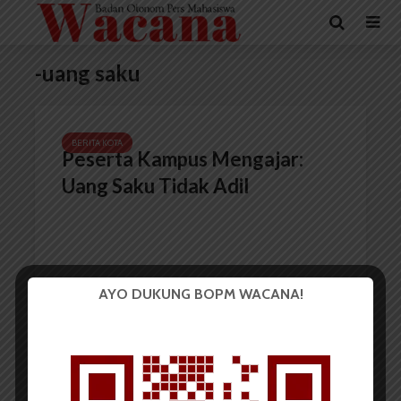
-uang saku
BERITA KOTA
Peserta Kampus Mengajar:
Uang Saku Tidak Adil
AYO DUKUNG BOPM WACANA!
Redaksi
8 November 2021
2 menit waktu baca