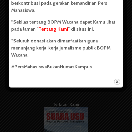
berkontribusi pada gerakan kemandirian Pers
Mahasiswa.
Tentang Kami
*Sekilas tentang BOPM Wacana dapat Kamu lihat
pada laman "
Tentang Kami
" di situs ini.
Kontribusi
*Seluruh donasi akan dimanfaatkan guna
Info Iklan
menunjang kerja-kerja jurnalisme publik BOPM
Pedoman Media Siber
Wacana.
Kode Etik Jurnalistik
#PersMahasiswaBukanHumasKampus
WartaWacana
Terbitan Kami