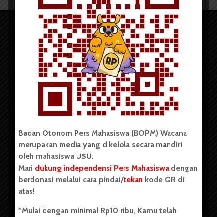
Copyright © 2023. All rights reserved BOPM WACANA.
Badan Otonom Pers Mahasiswa (BOPM) Wacana
merupakan media yang dikelola secara mandiri
Badan Otonom Pers Mahasiswa (BOPM) Wacana merupakan
oleh mahasiswa USU.
pers mahasiswa yang berdiri di luar kampus dan dikelola
Mari
dukung independensi Pers Mahasiswa
dengan
secara mandiri oleh mahasiswa Universitas Sumatera Utara
(USU). Sebelumnya BOPM Wacana merupakan salah satu
berdonasi melalui cara pindai/
tekan
kode QR di
Unit Kegiatan Mahasiswa (UKM) di Universitas Sumatera
atas!
Utara dengan nama Pers Mahasiswa SUARA USU yang
berdiri pada 1 Juli 1995.
*Mulai dengan minimal Rp10 ribu, Kamu telah