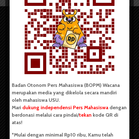
Copyright © 2023. All rights reserved BOPM WACANA.
Badan Otonom Pers Mahasiswa (BOPM) Wacana
merupakan media yang dikelola secara mandiri
Badan Otonom Pers Mahasiswa (BOPM) Wacana merupakan
oleh mahasiswa USU.
pers mahasiswa yang berdiri di luar kampus dan dikelola
Mari
dukung independensi Pers Mahasiswa
dengan
secara mandiri oleh mahasiswa Universitas Sumatera Utara
(USU). Sebelumnya BOPM Wacana merupakan salah satu
berdonasi melalui cara pindai/
tekan
kode QR di
Unit Kegiatan Mahasiswa (UKM) di Universitas Sumatera
atas!
Utara dengan nama Pers Mahasiswa SUARA USU yang
berdiri pada 1 Juli 1995.
*Mulai dengan minimal Rp10 ribu, Kamu telah