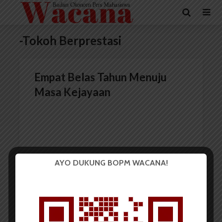
-Tokoh Berprestasi
Empat Belas Tahun Menuju
Masa Kejayaan
AYO DUKUNG BOPM WACANA!
Redaksi
14 Desember 2016
9 menit waktu baca