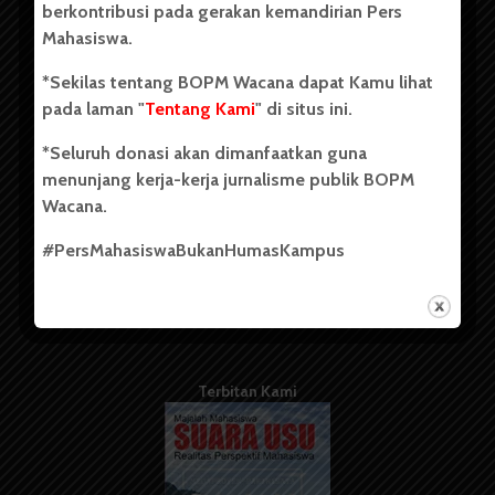
berkontribusi pada gerakan kemandirian Pers
Mahasiswa.
Tentang Kami
*Sekilas tentang BOPM Wacana dapat Kamu lihat
pada laman "
Tentang Kami
" di situs ini.
Kontribusi
*Seluruh donasi akan dimanfaatkan guna
Info Iklan
menunjang kerja-kerja jurnalisme publik BOPM
Pedoman Media Siber
Wacana.
Kode Etik Jurnalistik
#PersMahasiswaBukanHumasKampus
WartaWacana
Terbitan Kami