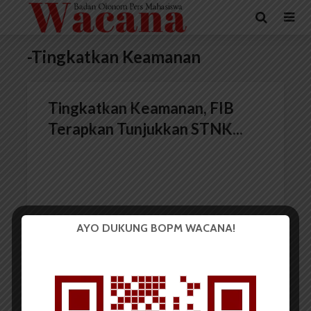
-Tingkatkan Keamanan
Tingkatkan Keamanan, FIB
Terapkan Tunjukkan STNK...
AYO DUKUNG BOPM WACANA!
Redaksi
11 Juli 2017
2 menit waktu baca