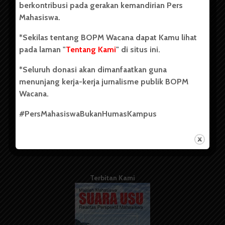
berkontribusi pada gerakan kemandirian Pers
Mahasiswa.
Tentang Kami
*Sekilas tentang BOPM Wacana dapat Kamu lihat
pada laman "
Tentang Kami
" di situs ini.
Kontribusi
*Seluruh donasi akan dimanfaatkan guna
Info Iklan
menunjang kerja-kerja jurnalisme publik BOPM
Pedoman Media Siber
Wacana.
Kode Etik Jurnalistik
#PersMahasiswaBukanHumasKampus
WartaWacana
Terbitan Kami