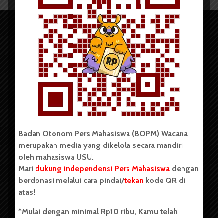
Copyright © 2023. All rights reserved BOPM WACANA.
Badan Otonom Pers Mahasiswa (BOPM) Wacana
merupakan media yang dikelola secara mandiri
Badan Otonom Pers Mahasiswa (BOPM) Wacana merupakan
oleh mahasiswa USU.
pers mahasiswa yang berdiri di luar kampus dan dikelola
Mari
dukung independensi Pers Mahasiswa
dengan
secara mandiri oleh mahasiswa Universitas Sumatera Utara
(USU). Sebelumnya BOPM Wacana merupakan salah satu
berdonasi melalui cara pindai/
tekan
kode QR di
Unit Kegiatan Mahasiswa (UKM) di Universitas Sumatera
atas!
Utara dengan nama Pers Mahasiswa SUARA USU yang
berdiri pada 1 Juli 1995.
*Mulai dengan minimal Rp10 ribu, Kamu telah