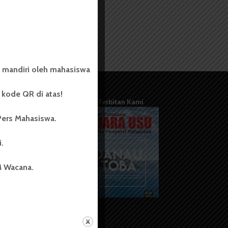
 mandiri oleh mahasiswa
kode QR di atas!
Terbitan Kami
Pers Mahasiswa.
i.
M Wacana.