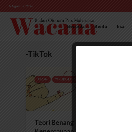
6 Agustus 2026
Beranda
Berita
Esai
-TikTok
RAGAM
TAHUKAH ANDA
Teori Benang Merah:
Kepercayaan Takdir yang...