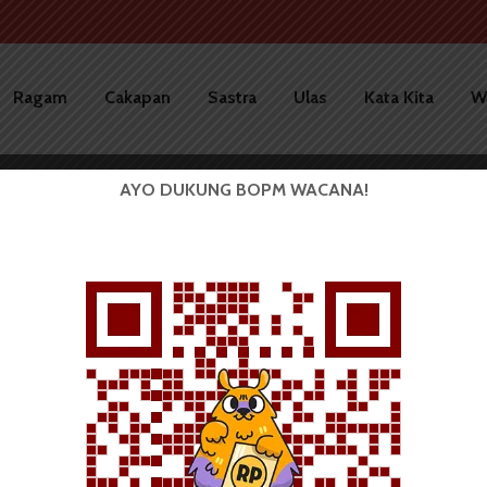
Ragam
Cakapan
Sastra
Ulas
Kata Kita
W
AYO DUKUNG BOPM WACANA!