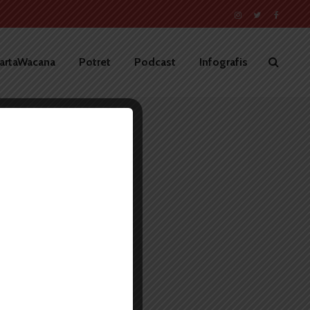
artaWacana
Potret
Podcast
Infografis