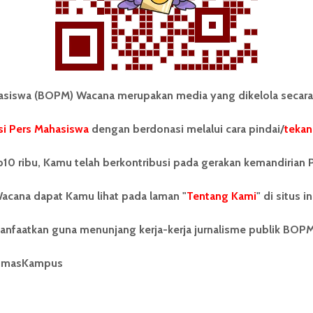
iswa (BOPM) Wacana merupakan media yang dikelola secara
i Pers Mahasiswa
dengan berdonasi melalui cara pindai/
tekan
tonom Pers Mahasiswa (BOPM)
Tentang Kami
merupakan pers mahasiswa
10 ribu, Kamu telah berkontribusi pada gerakan kemandirian 
iri di luar kampus dan dikelola
Kontribusi
andiri oleh mahasiswa
acana dapat Kamu lihat pada laman "
tas Sumatera Utara (USU).
Tentang Kami
" di situs in
Info Iklan
nya BOPM Wacana merupakan
tu Unit Kegiatan Mahasiswa
Pedoman Media Siber
anfaatkan guna menunjang kerja-kerja jurnalisme publik BOP
 Universitas Sumatera Utara
nama Pers Mahasiswa SUARA
Kode Etik Jurnalistik
umasKampus
berdiri pada 1 Juli 1995.
WartaWacana