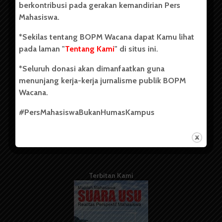
berkontribusi pada gerakan kemandirian Pers
Mahasiswa.
Tentang Kami
*Sekilas tentang BOPM Wacana dapat Kamu lihat
pada laman "
Tentang Kami
" di situs ini.
Kontribusi
*Seluruh donasi akan dimanfaatkan guna
Info Iklan
menunjang kerja-kerja jurnalisme publik BOPM
Pedoman Media Siber
Wacana.
Kode Etik Jurnalistik
#PersMahasiswaBukanHumasKampus
WartaWacana
Terbitan Kami