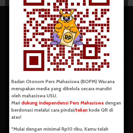
Copyright © 2023. All rights reserved BOPM WACANA.
Badan Otonom Pers Mahasiswa (BOPM) Wacana
merupakan media yang dikelola secara mandiri
Badan Otonom Pers Mahasiswa (BOPM) Wacana merupakan
oleh mahasiswa USU.
pers mahasiswa yang berdiri di luar kampus dan dikelola
Mari
dukung independensi Pers Mahasiswa
dengan
secara mandiri oleh mahasiswa Universitas Sumatera Utara
(USU). Sebelumnya BOPM Wacana merupakan salah satu
berdonasi melalui cara pindai/
tekan
kode QR di
Unit Kegiatan Mahasiswa (UKM) di Universitas Sumatera
atas!
Utara dengan nama Pers Mahasiswa SUARA USU yang
berdiri pada 1 Juli 1995.
*Mulai dengan minimal Rp10 ribu, Kamu telah