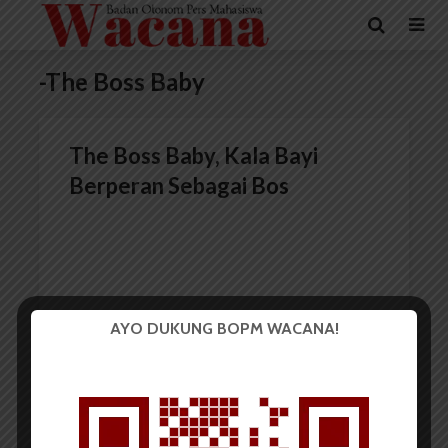
-The Boss Baby
The Boss Baby, Kala Bayi
Berperan Sebagai Bos
AYO DUKUNG BOPM WACANA!
Redaksi
7 Juni 2017
4 menit waktu baca