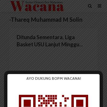
-Thareq Muhammad M Solin
Ditunda Sementara, Liga
Basket USU Lanjut Minggu...
AYO DUKUNG BOPM WACANA!
Redaksi
14 Juli 2017
2 menit waktu baca