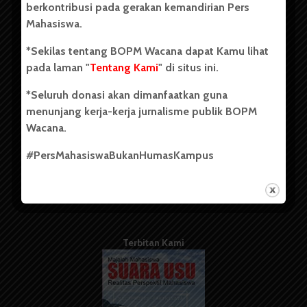
berkontribusi pada gerakan kemandirian Pers
Mahasiswa.
Tentang Kami
*Sekilas tentang BOPM Wacana dapat Kamu lihat
pada laman "
Tentang Kami
" di situs ini.
Kontribusi
*Seluruh donasi akan dimanfaatkan guna
Info Iklan
menunjang kerja-kerja jurnalisme publik BOPM
Pedoman Media Siber
Wacana.
Kode Etik Jurnalistik
#PersMahasiswaBukanHumasKampus
WartaWacana
Terbitan Kami