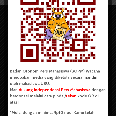
Copyright © 2023. All rights reserved BOPM WACANA.
Badan Otonom Pers Mahasiswa (BOPM) Wacana
merupakan media yang dikelola secara mandiri
Badan Otonom Pers Mahasiswa (BOPM) Wacana merupakan
oleh mahasiswa USU.
pers mahasiswa yang berdiri di luar kampus dan dikelola
Mari
dukung independensi Pers Mahasiswa
dengan
secara mandiri oleh mahasiswa Universitas Sumatera Utara
(USU). Sebelumnya BOPM Wacana merupakan salah satu
berdonasi melalui cara pindai/
tekan
kode QR di
Unit Kegiatan Mahasiswa (UKM) di Universitas Sumatera
atas!
Utara dengan nama Pers Mahasiswa SUARA USU yang
berdiri pada 1 Juli 1995.
*Mulai dengan minimal Rp10 ribu, Kamu telah