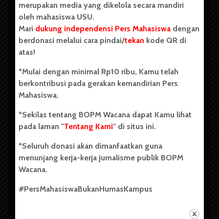
merupakan media yang dikelola secara mandiri
oleh mahasiswa USU.
Mari
dukung independensi Pers Mahasiswa
dengan
berdonasi melalui cara pindai/
tekan
kode QR di
Copyright © 2023. All rights reserved BOPM WACANA.
atas!
*Mulai dengan minimal Rp10 ribu, Kamu telah
berkontribusi pada gerakan kemandirian Pers
Badan Otonom Pers Mahasiswa (BOPM) Wacana merupakan
Mahasiswa.
pers mahasiswa yang berdiri di luar kampus dan dikelola
secara mandiri oleh mahasiswa Universitas Sumatera Utara
*Sekilas tentang BOPM Wacana dapat Kamu lihat
(USU). Sebelumnya BOPM Wacana merupakan salah satu
pada laman "
Tentang Kami
" di situs ini.
Unit Kegiatan Mahasiswa (UKM) di Universitas Sumatera
Utara dengan nama Pers Mahasiswa SUARA USU yang
*Seluruh donasi akan dimanfaatkan guna
berdiri pada 1 Juli 1995.
menunjang kerja-kerja jurnalisme publik BOPM
Wacana.
Tentang Kami
#PersMahasiswaBukanHumasKampus
Kontribusi