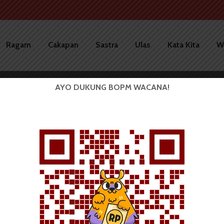
Ragam
Cakapan
Sastra
Ulas
Kata Kita
W
AYO DUKUNG BOPM WACANA!