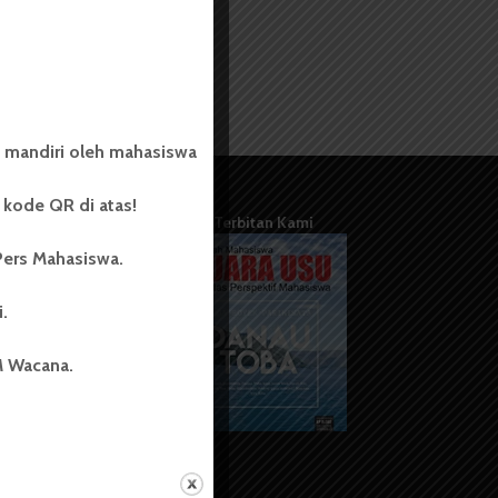
 mandiri oleh mahasiswa
kode QR di atas!
Terbitan Kami
Pers Mahasiswa.
i.
M Wacana.