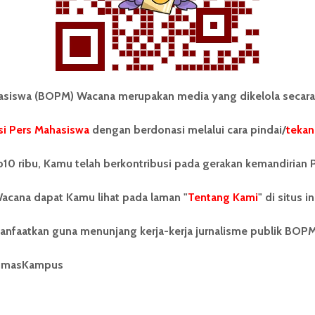
iswa (BOPM) Wacana merupakan media yang dikelola secara
i Pers Mahasiswa
dengan berdonasi melalui cara pindai/
tekan
tonom Pers Mahasiswa (BOPM)
Tentang Kami
merupakan pers mahasiswa
10 ribu, Kamu telah berkontribusi pada gerakan kemandirian 
iri di luar kampus dan dikelola
Kontribusi
andiri oleh mahasiswa
acana dapat Kamu lihat pada laman "
tas Sumatera Utara (USU).
Tentang Kami
" di situs in
Info Iklan
nya BOPM Wacana merupakan
tu Unit Kegiatan Mahasiswa
Pedoman Media Siber
anfaatkan guna menunjang kerja-kerja jurnalisme publik BOP
 Universitas Sumatera Utara
nama Pers Mahasiswa SUARA
Kode Etik Jurnalistik
umasKampus
berdiri pada 1 Juli 1995.
WartaWacana