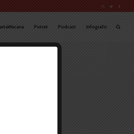
artaWacana
Potret
Podcast
Infografis