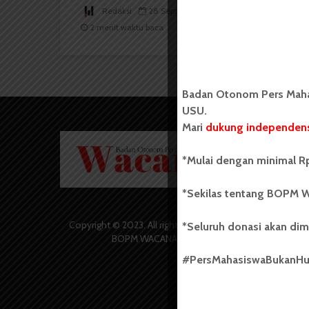
Redaksi
28 September 2015
2 menit waktu baca
Badan Otonom Pers Mahas
USU.
Mari
dukung independens
Badan O
Wacana 
*Mulai dengan minimal Rp
yang berd
secara m
*Sekilas tentang BOPM W
Universi
Sebelum
salah sa
Copyright © 2023. All rights reserved
*Seluruh donasi akan dim
(UKM) di
BOPM WACANA.
dengan 
#PersMahasiswaBukanH
USU yang 