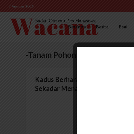
7 Agustus 2026
Beranda
Berita
Esai
-Tanam Pohon
Kadus Berharap Imasep Tak
Sekadar Menanam Pohon