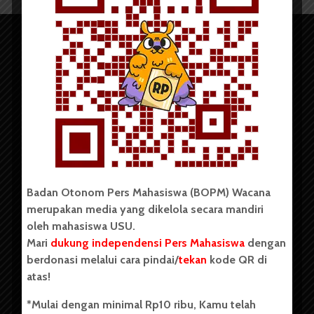
Copyright © 2023. All rights reserved BOPM WACANA.
Badan Otonom Pers Mahasiswa (BOPM) Wacana
merupakan media yang dikelola secara mandiri
Badan Otonom Pers Mahasiswa (BOPM) Wacana merupakan
oleh mahasiswa USU.
pers mahasiswa yang berdiri di luar kampus dan dikelola
Mari
dukung independensi Pers Mahasiswa
dengan
secara mandiri oleh mahasiswa Universitas Sumatera Utara
(USU). Sebelumnya BOPM Wacana merupakan salah satu
berdonasi melalui cara pindai/
tekan
kode QR di
Unit Kegiatan Mahasiswa (UKM) di Universitas Sumatera
atas!
Utara dengan nama Pers Mahasiswa SUARA USU yang
berdiri pada 1 Juli 1995.
*Mulai dengan minimal Rp10 ribu, Kamu telah