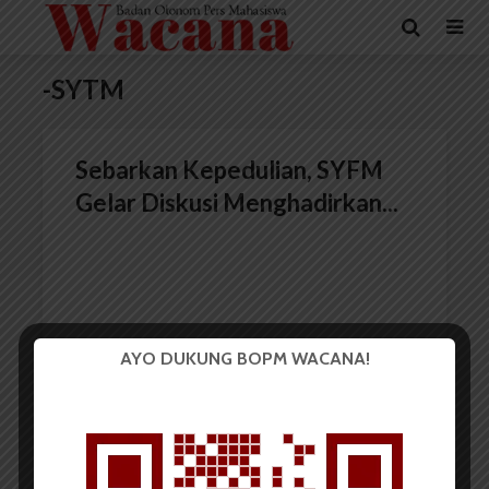
-SYTM
Sebarkan Kepedulian, SYFM
Gelar Diskusi Menghadirkan...
AYO DUKUNG BOPM WACANA!
Redaksi
8 Desember 2016
2 menit waktu baca