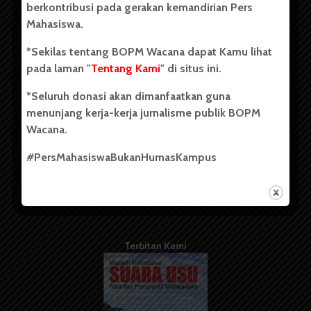
berkontribusi pada gerakan kemandirian Pers
Mahasiswa.
Tentang Kami
*Sekilas tentang BOPM Wacana dapat Kamu lihat
pada laman "
Tentang Kami
" di situs ini.
Kontribusi
*Seluruh donasi akan dimanfaatkan guna
Info Iklan
menunjang kerja-kerja jurnalisme publik BOPM
Pedoman Media Siber
Wacana.
Kode Etik Jurnalistik
#PersMahasiswaBukanHumasKampus
WartaWacana
Terbitan Kami