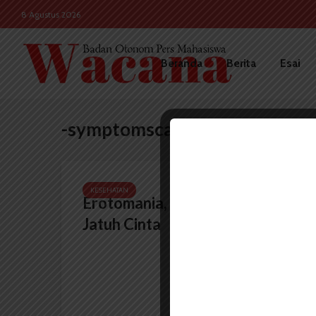
8 Agustus 2026
Beranda
Berita
Esai
-symptomscausestreatment.
KESEHATAN
Erotomania, Delusinya Orang
Jatuh Cinta