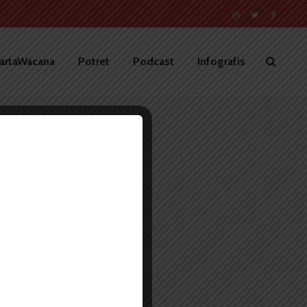
artaWacana
Potret
Podcast
Infografis