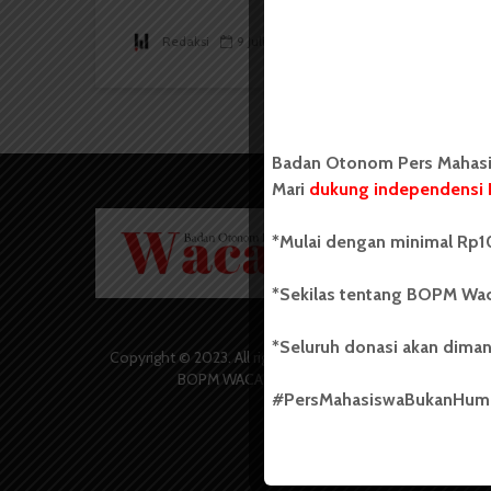
Redaksi
9 Juli 2017
4 menit waktu baca
Badan Otonom Pers Mahasis
Mari
dukung independensi 
Badan O
*Mulai dengan minimal Rp10
Wacana 
yang berd
secara m
*Sekilas tentang BOPM Wac
Universi
Sebelum
*Seluruh donasi akan diman
salah sa
Copyright © 2023. All rights reserved
(UKM) di
BOPM WACANA.
dengan 
#PersMahasiswaBukanHu
USU yang 