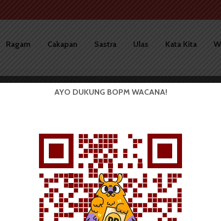
Ragam
Cakapan
Sastra
Ulas
Kata Kita
W
com
AYO DUKUNG BOPM WACANA!