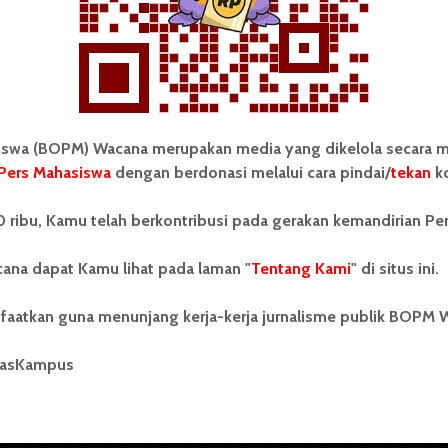
wa (BOPM) Wacana merupakan media yang dikelola secara m
Pers Mahasiswa
dengan berdonasi melalui cara pindai/
tekan
ko
tonom Pers Mahasiswa (BOPM)
Tentang Kami
 ribu, Kamu telah berkontribusi pada gerakan kemandirian Pe
merupakan pers mahasiswa
iri di luar kampus dan dikelola
Kontribusi
andiri oleh mahasiswa
ana dapat Kamu lihat pada laman "
Tentang Kami
" di situs ini.
tas Sumatera Utara (USU).
Info Iklan
nya BOPM Wacana merupakan
faatkan guna menunjang kerja-kerja jurnalisme publik BOPM 
tu Unit Kegiatan Mahasiswa
Pedoman Media Siber
 Universitas Sumatera Utara
nama Pers Mahasiswa SUARA
masKampus
Kode Etik Jurnalistik
berdiri pada 1 Juli 1995.
WartaWacana