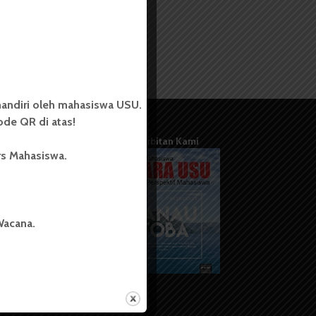
andiri oleh mahasiswa USU.
de QR di atas!
Terbitan Kami
rs Mahasiswa.
Wacana.