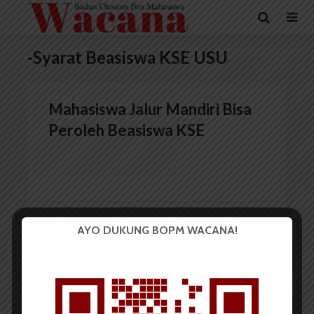
-Syarat Beasiswa KSE USU
Mahasiswa Jalur Mandiri Bisa
Peroleh Beasiswa KSE
AYO DUKUNG BOPM WACANA!
Redaksi
19 Februari 2017
2 menit waktu baca