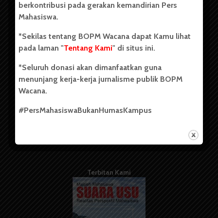
berkontribusi pada gerakan kemandirian Pers
Mahasiswa.
Tentang Kami
*Sekilas tentang BOPM Wacana dapat Kamu lihat
pada laman "
Tentang Kami
" di situs ini.
Kontribusi
*Seluruh donasi akan dimanfaatkan guna
Info Iklan
menunjang kerja-kerja jurnalisme publik BOPM
Pedoman Media Siber
Wacana.
Kode Etik Jurnalistik
#PersMahasiswaBukanHumasKampus
WartaWacana
Terbitan Kami