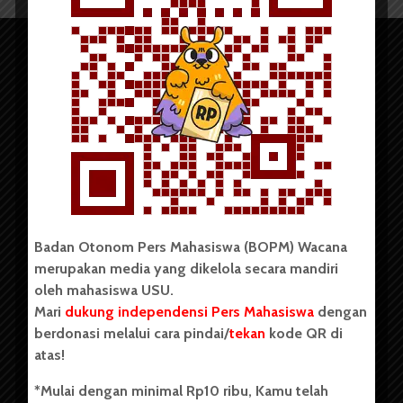
Copyright © 2023. All rights reserved BOPM WACANA.
Badan Otonom Pers Mahasiswa (BOPM) Wacana
merupakan media yang dikelola secara mandiri
Badan Otonom Pers Mahasiswa (BOPM) Wacana merupakan
oleh mahasiswa USU.
pers mahasiswa yang berdiri di luar kampus dan dikelola
Mari
dukung independensi Pers Mahasiswa
dengan
secara mandiri oleh mahasiswa Universitas Sumatera Utara
(USU). Sebelumnya BOPM Wacana merupakan salah satu
berdonasi melalui cara pindai/
tekan
kode QR di
Unit Kegiatan Mahasiswa (UKM) di Universitas Sumatera
atas!
Utara dengan nama Pers Mahasiswa SUARA USU yang
berdiri pada 1 Juli 1995.
*Mulai dengan minimal Rp10 ribu, Kamu telah