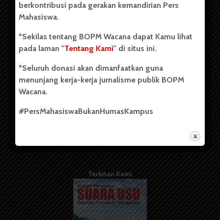
berkontribusi pada gerakan kemandirian Pers
Mahasiswa.
Tentang Kami
*Sekilas tentang BOPM Wacana dapat Kamu lihat
pada laman "
Tentang Kami
" di situs ini.
Kontribusi
*Seluruh donasi akan dimanfaatkan guna
Info Iklan
menunjang kerja-kerja jurnalisme publik BOPM
Pedoman Media Siber
Wacana.
Kode Etik Jurnalistik
#PersMahasiswaBukanHumasKampus
WartaWacana
Terbitan Kami