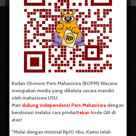
Copyright © 2023. All rights reserved BOPM WACANA.
Badan Otonom Pers Mahasiswa (BOPM) Wacana
merupakan media yang dikelola secara mandiri
Badan Otonom Pers Mahasiswa (BOPM) Wacana merupakan
oleh mahasiswa USU.
pers mahasiswa yang berdiri di luar kampus dan dikelola
Mari
dukung independensi Pers Mahasiswa
dengan
secara mandiri oleh mahasiswa Universitas Sumatera Utara
(USU). Sebelumnya BOPM Wacana merupakan salah satu
berdonasi melalui cara pindai/
tekan
kode QR di
Unit Kegiatan Mahasiswa (UKM) di Universitas Sumatera
atas!
Utara dengan nama Pers Mahasiswa SUARA USU yang
berdiri pada 1 Juli 1995.
*Mulai dengan minimal Rp10 ribu, Kamu telah