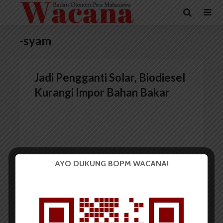
-syam
Jadi Pengganti Solar, Biodiesel
Kurangi Impor Bahan Bakar
AYO DUKUNG BOPM WACANA!
Redaksi
1 November 2015
2 menit waktu baca