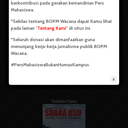
berkontribusi pada gerakan kemandirian Pers
Mahasiswa.
Tentang Kami
*Sekilas tentang BOPM Wacana dapat Kamu lihat
pada laman "
Tentang Kami
" di situs ini.
Kontribusi
*Seluruh donasi akan dimanfaatkan guna
Info Iklan
menunjang kerja-kerja jurnalisme publik BOPM
Pedoman Media Siber
Wacana.
Kode Etik Jurnalistik
#PersMahasiswaBukanHumasKampus
WartaWacana
Terbitan Kami