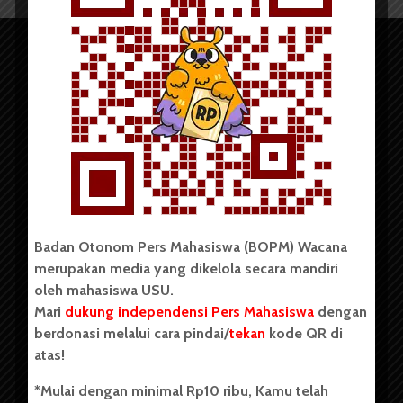
Copyright © 2023. All rights reserved BOPM WACANA.
Badan Otonom Pers Mahasiswa (BOPM) Wacana
merupakan media yang dikelola secara mandiri
Badan Otonom Pers Mahasiswa (BOPM) Wacana merupakan
oleh mahasiswa USU.
pers mahasiswa yang berdiri di luar kampus dan dikelola
Mari
dukung independensi Pers Mahasiswa
dengan
secara mandiri oleh mahasiswa Universitas Sumatera Utara
(USU). Sebelumnya BOPM Wacana merupakan salah satu
berdonasi melalui cara pindai/
tekan
kode QR di
Unit Kegiatan Mahasiswa (UKM) di Universitas Sumatera
atas!
Utara dengan nama Pers Mahasiswa SUARA USU yang
berdiri pada 1 Juli 1995.
*Mulai dengan minimal Rp10 ribu, Kamu telah