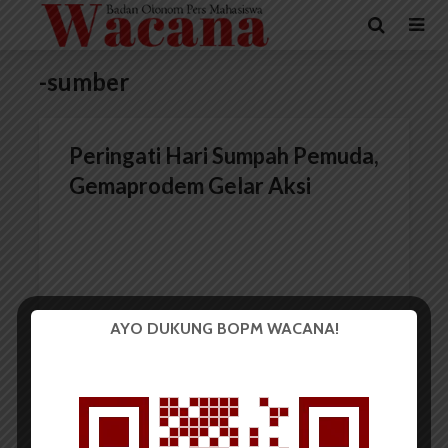
-sumber
Peringati Hari Sumpah Pemuda,
Gemaprodem Gelar Aksi
AYO DUKUNG BOPM WACANA!
Redaksi
29 Oktober 2015
2 menit waktu baca