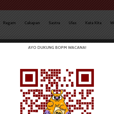
Ragam
Cakapan
Sastra
Ulas
Kata Kita
W
AYO DUKUNG BOPM WACANA!
LBF Adakan Pentas Seni
Karoja