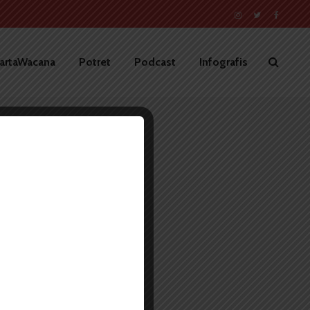
artaWacana
Potret
Podcast
Infografis