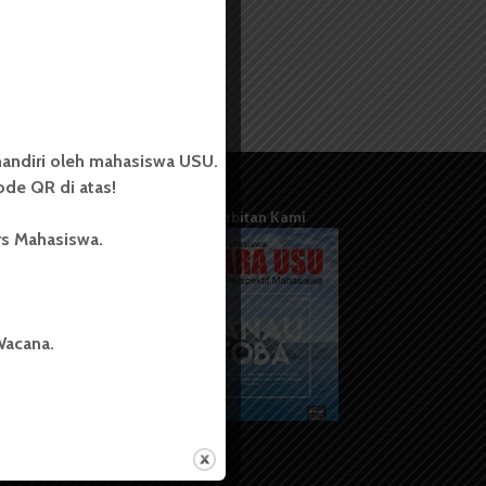
andiri oleh mahasiswa USU.
de QR di atas!
Terbitan Kami
rs Mahasiswa.
Wacana.