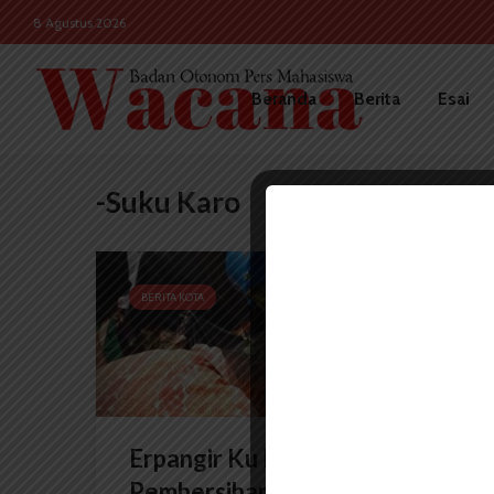
8 Agustus 2026
Beranda
Berita
Esai
-Suku Karo
BERITA KOTA
Erpangir Ku Lau, Ritual
Pembersihan Diri oleh Agama...