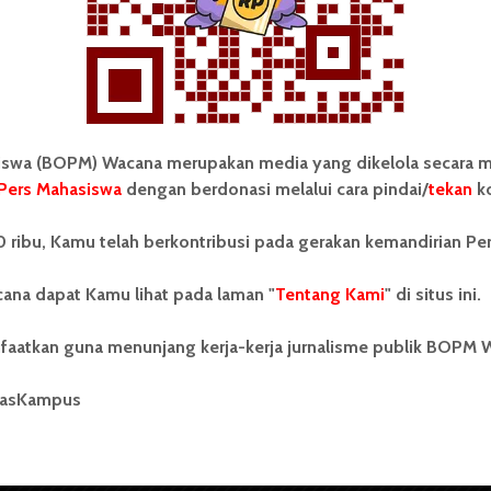
Redaksi
5 Februari 2017
2 menit waktu baca
wa (BOPM) Wacana merupakan media yang dikelola secara m
Pers Mahasiswa
dengan berdonasi melalui cara pindai/
tekan
ko
tonom Pers Mahasiswa (BOPM)
Tentang Kami
 ribu, Kamu telah berkontribusi pada gerakan kemandirian Pe
merupakan pers mahasiswa
iri di luar kampus dan dikelola
Kontribusi
andiri oleh mahasiswa
ana dapat Kamu lihat pada laman "
Tentang Kami
" di situs ini.
tas Sumatera Utara (USU).
Info Iklan
nya BOPM Wacana merupakan
faatkan guna menunjang kerja-kerja jurnalisme publik BOPM 
tu Unit Kegiatan Mahasiswa
Pedoman Media Siber
 Universitas Sumatera Utara
nama Pers Mahasiswa SUARA
masKampus
Kode Etik Jurnalistik
berdiri pada 1 Juli 1995.
WartaWacana