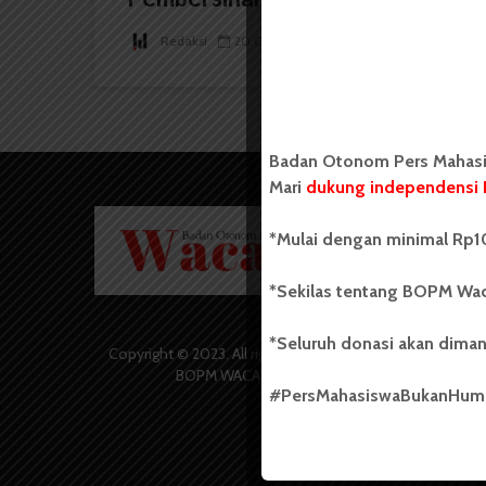
Redaksi
20 Oktober 2024
2 menit waktu baca
Badan Otonom Pers Mahasis
Mari
dukung independensi 
Badan O
*Mulai dengan minimal Rp10
Wacana 
yang berd
secara m
*Sekilas tentang BOPM Wac
Universi
Sebelum
*Seluruh donasi akan diman
salah sa
Copyright © 2023. All rights reserved
(UKM) di
BOPM WACANA.
dengan 
#PersMahasiswaBukanHu
USU yang 