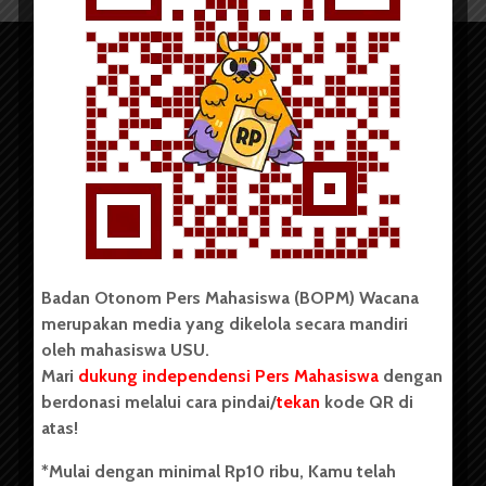
Copyright © 2023. All rights reserved BOPM WACANA.
Badan Otonom Pers Mahasiswa (BOPM) Wacana
merupakan media yang dikelola secara mandiri
Badan Otonom Pers Mahasiswa (BOPM) Wacana merupakan
oleh mahasiswa USU.
pers mahasiswa yang berdiri di luar kampus dan dikelola
Mari
dukung independensi Pers Mahasiswa
dengan
secara mandiri oleh mahasiswa Universitas Sumatera Utara
(USU). Sebelumnya BOPM Wacana merupakan salah satu
berdonasi melalui cara pindai/
tekan
kode QR di
Unit Kegiatan Mahasiswa (UKM) di Universitas Sumatera
atas!
Utara dengan nama Pers Mahasiswa SUARA USU yang
berdiri pada 1 Juli 1995.
*Mulai dengan minimal Rp10 ribu, Kamu telah