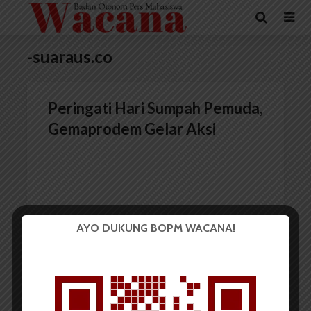
-suaraus.co
Peringati Hari Sumpah Pemuda,
Gemaprodem Gelar Aksi
AYO DUKUNG BOPM WACANA!
Redaksi
29 Oktober 2015
2 menit waktu baca