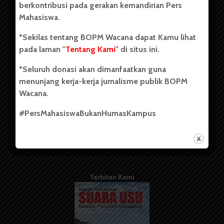
berkontribusi pada gerakan kemandirian Pers
Mahasiswa.
Tentang Kami
*Sekilas tentang BOPM Wacana dapat Kamu lihat
pada laman "
Tentang Kami
" di situs ini.
Kontribusi
*Seluruh donasi akan dimanfaatkan guna
Info Iklan
menunjang kerja-kerja jurnalisme publik BOPM
Pedoman Media Siber
Wacana.
Kode Etik Jurnalistik
#PersMahasiswaBukanHumasKampus
WartaWacana
Terbitan Kami