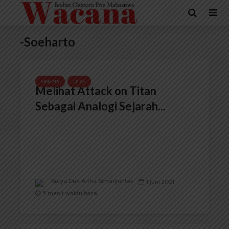
-Soeharto
SINEMA
ULAS
Melihat Attack on Titan
Sebagai Analogi Sejarah...
Surya Dua Artha Simanjuntak
1 Juni 2021
5 menit waktu baca