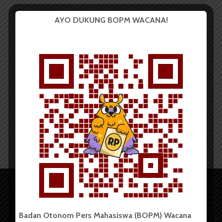
BUDAYA
AYO DUKUNG BOPM WACANA!
Sejarah Lagu “Darah Juang”
Redaksi
31 Maret 2015
4 menit waktu baca
Badan Otonom Pers Mahasiswa (BOPM) Wacana