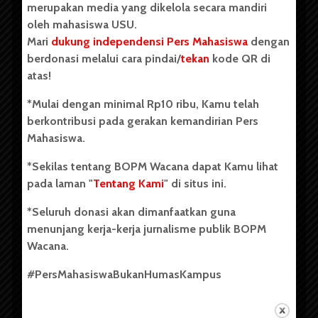
merupakan media yang dikelola secara mandiri
oleh mahasiswa USU.
Mari
dukung independensi Pers Mahasiswa
dengan
berdonasi melalui cara pindai/
tekan
kode QR di
Copyright © 2023. All rights reserved BOPM WACANA.
atas!
*Mulai dengan minimal Rp10 ribu, Kamu telah
berkontribusi pada gerakan kemandirian Pers
Badan Otonom Pers Mahasiswa (BOPM) Wacana merupakan
Mahasiswa.
pers mahasiswa yang berdiri di luar kampus dan dikelola
secara mandiri oleh mahasiswa Universitas Sumatera Utara
*Sekilas tentang BOPM Wacana dapat Kamu lihat
(USU). Sebelumnya BOPM Wacana merupakan salah satu
pada laman "
Tentang Kami
" di situs ini.
Unit Kegiatan Mahasiswa (UKM) di Universitas Sumatera
Utara dengan nama Pers Mahasiswa SUARA USU yang
*Seluruh donasi akan dimanfaatkan guna
berdiri pada 1 Juli 1995.
menunjang kerja-kerja jurnalisme publik BOPM
Wacana.
Tentang Kami
#PersMahasiswaBukanHumasKampus
Kontribusi