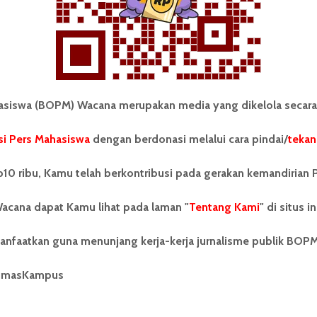
iswa (BOPM) Wacana merupakan media yang dikelola secara
i Pers Mahasiswa
dengan berdonasi melalui cara pindai/
tekan
tonom Pers Mahasiswa (BOPM)
Tentang Kami
merupakan pers mahasiswa
iri di luar kampus dan dikelola
Kontribusi
10 ribu, Kamu telah berkontribusi pada gerakan kemandirian 
andiri oleh mahasiswa
tas Sumatera Utara (USU).
Info Iklan
acana dapat Kamu lihat pada laman "
Tentang Kami
" di situs in
nya BOPM Wacana merupakan
tu Unit Kegiatan Mahasiswa
Pedoman Media Siber
anfaatkan guna menunjang kerja-kerja jurnalisme publik BOP
 Universitas Sumatera Utara
nama Pers Mahasiswa SUARA
Kode Etik Jurnalistik
berdiri pada 1 Juli 1995.
umasKampus
WartaWacana