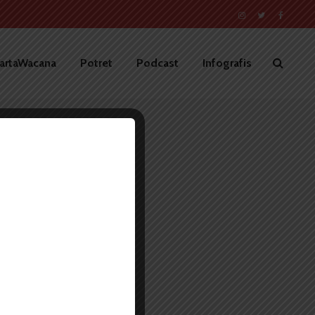
artaWacana
Potret
Podcast
Infografis