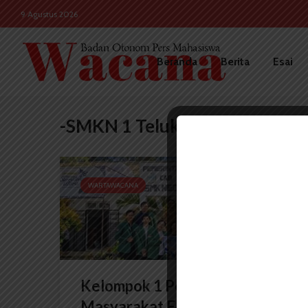
9 Agustus 2026
Beranda
Berita
Esai
-SMKN 1 Teluk Mengkudu
WARTAWACANA
Kelompok 1 Pengabdian
Masyarakat FH USU...