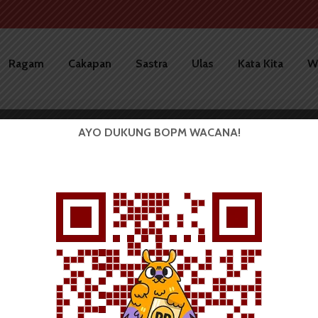
Ragam
Cakapan
Sastra
Ulas
Kata Kita
W
AYO DUKUNG BOPM WACANA!