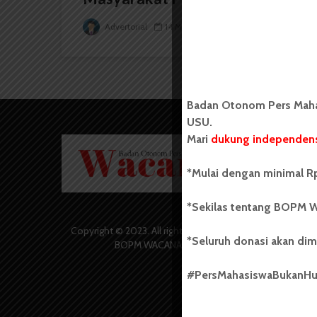
Advertorial
14 Mei 2026
2 menit waktu baca
Badan Otonom Pers Mahas
USU.
Mari
dukung independens
Badan O
Wacana 
yang berd
*Mulai dengan minimal Rp
secara m
Universi
*Sekilas tentang BOPM W
Sebelum
salah sa
Copyright © 2023. All rights reserved
*Seluruh donasi akan dim
(UKM) di
BOPM WACANA.
dengan 
USU yang 
#PersMahasiswaBukanH