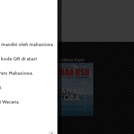
 mandiri oleh mahasiswa
kode QR di atas!
Terbitan Kami
Pers Mahasiswa.
i.
M Wacana.