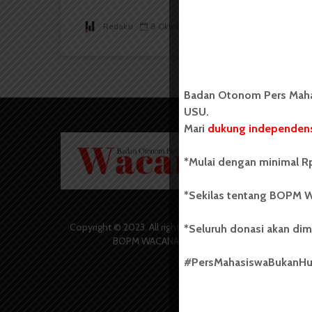
Redaksi
8 Oktober 2015
2 menit waktu baca
Badan Otonom Pers Mahas
USU.
Mari
dukung independens
Badan O
Wacana 
*Mulai dengan minimal Rp
yang berd
secara m
*Sekilas tentang BOPM W
Universi
Sebelum
salah sa
Copyright © 2023. All rights reserved
*Seluruh donasi akan dim
(UKM) di
BOPM WACANA.
dengan 
#PersMahasiswaBukanH
USU yang 