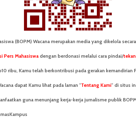
iswa (BOPM) Wacana merupakan media yang dikelola secara
i Pers Mahasiswa
dengan berdonasi melalui cara pindai/
tekan
tonom Pers Mahasiswa (BOPM)
Tentang Kami
merupakan pers mahasiswa
10 ribu, Kamu telah berkontribusi pada gerakan kemandirian 
iri di luar kampus dan dikelola
Kontribusi
andiri oleh mahasiswa
acana dapat Kamu lihat pada laman "
tas Sumatera Utara (USU).
Tentang Kami
" di situs in
Info Iklan
nya BOPM Wacana merupakan
tu Unit Kegiatan Mahasiswa
Pedoman Media Siber
anfaatkan guna menunjang kerja-kerja jurnalisme publik BOP
 Universitas Sumatera Utara
nama Pers Mahasiswa SUARA
Kode Etik Jurnalistik
umasKampus
berdiri pada 1 Juli 1995.
WartaWacana