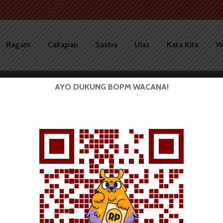
Ragam
Cakapan
Sastra
Ulas
Kata Kita
W
AYO DUKUNG BOPM WACANA!