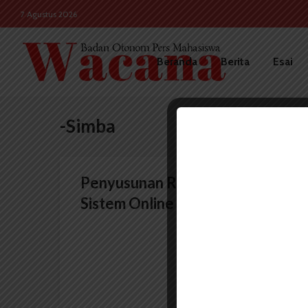
7 Agustus 2026
Beranda
Berita
Esai
-Simba
Penyusunan RKA 2016 Pakai
Sistem Online