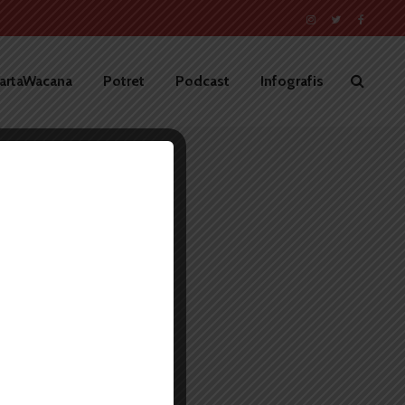
artaWacana
Potret
Podcast
Infografis