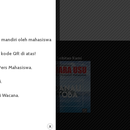
 mandiri oleh mahasiswa
kode QR di atas!
Terbitan Kami
Pers Mahasiswa.
i.
M Wacana.