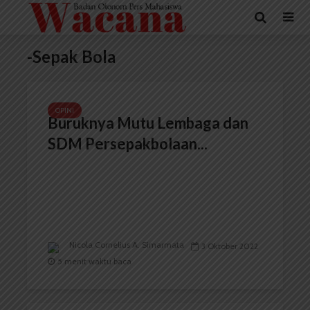
-Sepak Bola
OPINI
Buruknya Mutu Lembaga dan
SDM Persepakbolaan...
Nicola Cornelius A. Simarmata
3 Oktober 2022
5 menit waktu baca