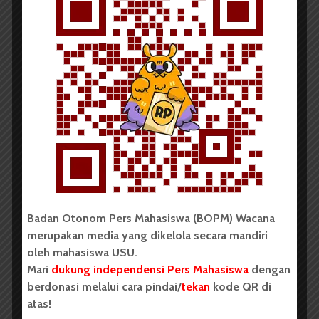
Redaksi
14 November 2014
2 menit waktu baca
Pascabentrok, Jadwal Piala
Rektor Cabang Sepak Bola...
Badan Otonom Pers Mahasiswa (BOPM) Wacana
merupakan media yang dikelola secara mandiri
oleh mahasiswa USU.
Mari
dukung independensi Pers Mahasiswa
dengan
berdonasi melalui cara pindai/
tekan
kode QR di
atas!
Redaksi
14 November 2014
2 menit waktu baca