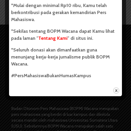
*Mulai dengan minimal Rp10 ribu, Kamu telah
berkontribusi pada gerakan kemandirian Pers
Mahasiswa.
*Sekilas tentang BOPM Wacana dapat Kamu lihat
pada laman "
Tentang Kami
" di situs ini.
*Seluruh donasi akan dimanfaatkan guna
menunjang kerja-kerja jurnalisme publik BOPM
Wacana.
#PersMahasiswaBukanHumasKampus
Copyright © 2023. All rights reserved BOPM WACANA.
Badan Otonom Pers Mahasiswa (BOPM) Wacana merupakan
pers mahasiswa yang berdiri di luar kampus dan dikelola
secara mandiri oleh mahasiswa Universitas Sumatera Utara
(USU). Sebelumnya BOPM Wacana merupakan salah satu