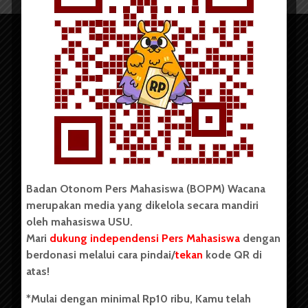
Copyright © 2023. All rights reserved BOPM WACANA.
Badan Otonom Pers Mahasiswa (BOPM) Wacana
merupakan media yang dikelola secara mandiri
Badan Otonom Pers Mahasiswa (BOPM) Wacana merupakan
oleh mahasiswa USU.
pers mahasiswa yang berdiri di luar kampus dan dikelola
Mari
dukung independensi Pers Mahasiswa
dengan
secara mandiri oleh mahasiswa Universitas Sumatera Utara
(USU). Sebelumnya BOPM Wacana merupakan salah satu
berdonasi melalui cara pindai/
tekan
kode QR di
Unit Kegiatan Mahasiswa (UKM) di Universitas Sumatera
atas!
Utara dengan nama Pers Mahasiswa SUARA USU yang
berdiri pada 1 Juli 1995.
*Mulai dengan minimal Rp10 ribu, Kamu telah