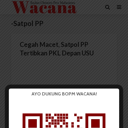
-Satpol PP
Cegah Macet, Satpol PP
Tertibkan PKL Depan USU
AYO DUKUNG BOPM WACANA!
Redaksi
13 Februari 2017
1 menit waktu baca