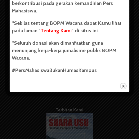
berkontribusi pada gerakan kemandirian Pers
Mahasiswa.
Tentang Kami
*Sekilas tentang BOPM Wacana dapat Kamu lihat
pada laman "
Tentang Kami
" di situs ini.
Kontribusi
*Seluruh donasi akan dimanfaatkan guna
Info Iklan
menunjang kerja-kerja jurnalisme publik BOPM
Pedoman Media Siber
Wacana.
Kode Etik Jurnalistik
#PersMahasiswaBukanHumasKampus
WartaWacana
Terbitan Kami