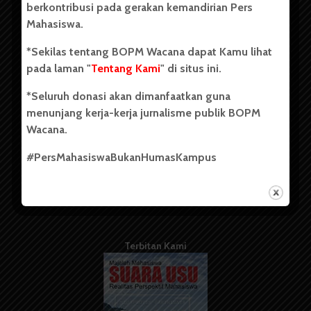
berkontribusi pada gerakan kemandirian Pers
Mahasiswa.
Tentang Kami
*Sekilas tentang BOPM Wacana dapat Kamu lihat
pada laman "
Tentang Kami
" di situs ini.
Kontribusi
*Seluruh donasi akan dimanfaatkan guna
Info Iklan
menunjang kerja-kerja jurnalisme publik BOPM
Pedoman Media Siber
Wacana.
Kode Etik Jurnalistik
#PersMahasiswaBukanHumasKampus
WartaWacana
Terbitan Kami