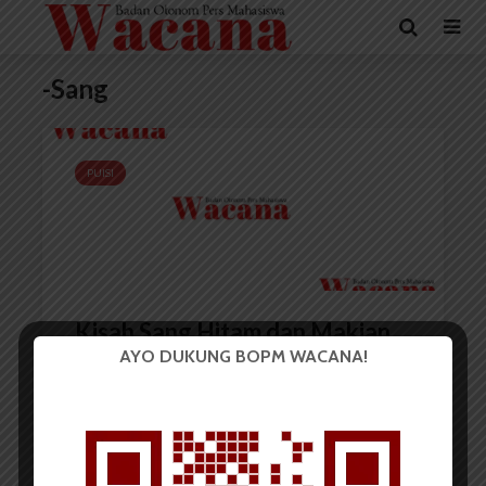
-Sang
PUISI
Kisah Sang Hitam dan Makian
AYO DUKUNG BOPM WACANA!
Redaksi
2 November 2014
1 menit waktu baca