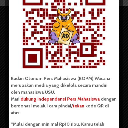
Copyright © 2023. All rights reserved BOPM WACANA.
Badan Otonom Pers Mahasiswa (BOPM) Wacana
merupakan media yang dikelola secara mandiri
Badan Otonom Pers Mahasiswa (BOPM) Wacana merupakan
oleh mahasiswa USU.
pers mahasiswa yang berdiri di luar kampus dan dikelola
Mari
dukung independensi Pers Mahasiswa
dengan
secara mandiri oleh mahasiswa Universitas Sumatera Utara
(USU). Sebelumnya BOPM Wacana merupakan salah satu
berdonasi melalui cara pindai/
tekan
kode QR di
Unit Kegiatan Mahasiswa (UKM) di Universitas Sumatera
atas!
Utara dengan nama Pers Mahasiswa SUARA USU yang
berdiri pada 1 Juli 1995.
*Mulai dengan minimal Rp10 ribu, Kamu telah