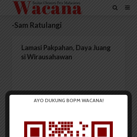
-Sam Ratulangi
Lamasi Pakpahan, Daya Juang
si Wirausahawan
AYO DUKUNG BOPM WACANA!
Redaksi
2 November 2014
5 menit waktu baca