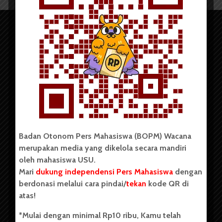
Copyright © 2023. All rights reserved BOPM WACANA.
Badan Otonom Pers Mahasiswa (BOPM) Wacana
merupakan media yang dikelola secara mandiri
Badan Otonom Pers Mahasiswa (BOPM) Wacana merupakan
oleh mahasiswa USU.
pers mahasiswa yang berdiri di luar kampus dan dikelola
Mari
dukung independensi Pers Mahasiswa
dengan
secara mandiri oleh mahasiswa Universitas Sumatera Utara
(USU). Sebelumnya BOPM Wacana merupakan salah satu
berdonasi melalui cara pindai/
tekan
kode QR di
Unit Kegiatan Mahasiswa (UKM) di Universitas Sumatera
atas!
Utara dengan nama Pers Mahasiswa SUARA USU yang
berdiri pada 1 Juli 1995.
*Mulai dengan minimal Rp10 ribu, Kamu telah