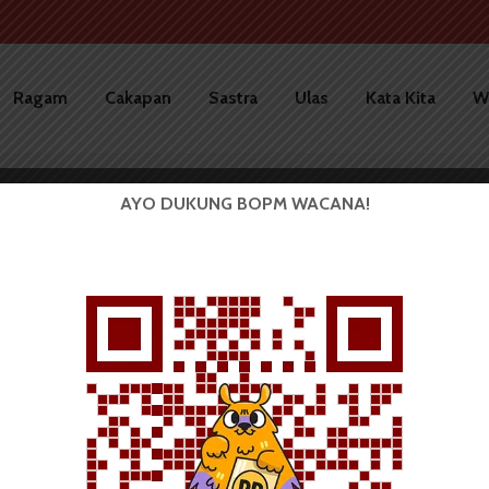
Ragam
Cakapan
Sastra
Ulas
Kata Kita
W
AYO DUKUNG BOPM WACANA!