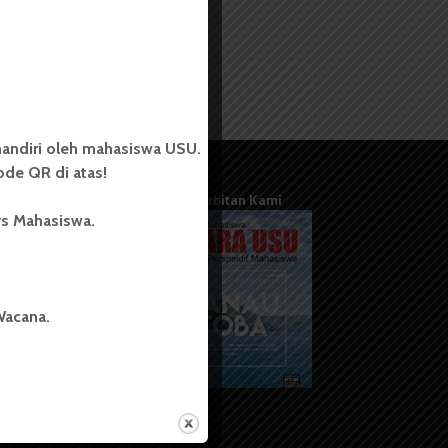
andiri oleh mahasiswa USU.
de QR di atas!
Terbitan Kami
rs Mahasiswa.
Wacana.