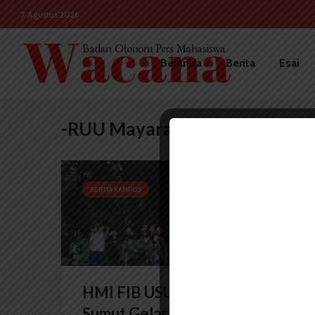
7 Agustus 2026
Beranda
Berita
Esai
-RUU Mayarakat Adat
BERITA KAMPUS
HMI FIB USU dan KontraS
Sumut Gelar Diskusi Soal...