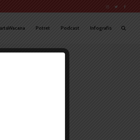
artaWacana
Potret
Podcast
Infografis