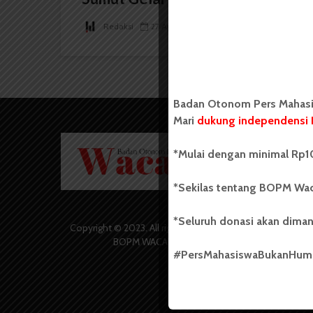
Redaksi
27 April 2025
2 menit waktu baca
Badan Otonom Pers Mahasis
Mari
dukung independensi 
Badan O
*Mulai dengan minimal Rp10
Wacana 
yang berd
secara m
*Sekilas tentang BOPM Wac
Universi
Sebelum
*Seluruh donasi akan diman
salah sa
Copyright © 2023. All rights reserved
(UKM) di
BOPM WACANA.
dengan 
#PersMahasiswaBukanHu
USU yang 