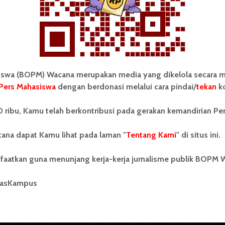
wa (BOPM) Wacana merupakan media yang dikelola secara m
Pers Mahasiswa
dengan berdonasi melalui cara pindai/
tekan
ko
tonom Pers Mahasiswa (BOPM)
Tentang Kami
 ribu, Kamu telah berkontribusi pada gerakan kemandirian Pe
merupakan pers mahasiswa
iri di luar kampus dan dikelola
Kontribusi
andiri oleh mahasiswa
ana dapat Kamu lihat pada laman "
Tentang Kami
" di situs ini.
tas Sumatera Utara (USU).
Info Iklan
nya BOPM Wacana merupakan
faatkan guna menunjang kerja-kerja jurnalisme publik BOPM 
tu Unit Kegiatan Mahasiswa
Pedoman Media Siber
 Universitas Sumatera Utara
nama Pers Mahasiswa SUARA
masKampus
Kode Etik Jurnalistik
berdiri pada 1 Juli 1995.
WartaWacana