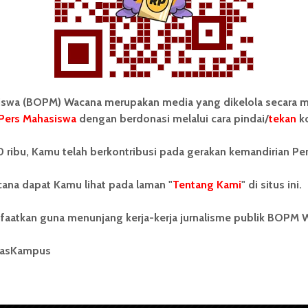
wa (BOPM) Wacana merupakan media yang dikelola secara m
Pers Mahasiswa
dengan berdonasi melalui cara pindai/
tekan
ko
tonom Pers Mahasiswa (BOPM)
Tentang Kami
 ribu, Kamu telah berkontribusi pada gerakan kemandirian Pe
merupakan pers mahasiswa
iri di luar kampus dan dikelola
Kontribusi
andiri oleh mahasiswa
ana dapat Kamu lihat pada laman "
Tentang Kami
" di situs ini.
tas Sumatera Utara (USU).
Info Iklan
nya BOPM Wacana merupakan
faatkan guna menunjang kerja-kerja jurnalisme publik BOPM 
tu Unit Kegiatan Mahasiswa
Pedoman Media Siber
 Universitas Sumatera Utara
nama Pers Mahasiswa SUARA
masKampus
Kode Etik Jurnalistik
berdiri pada 1 Juli 1995.
WartaWacana