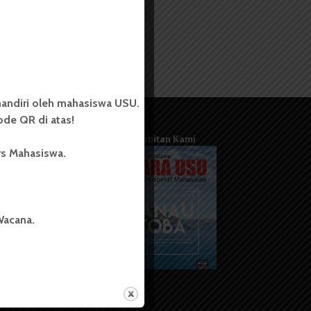
andiri oleh mahasiswa USU.
de QR di atas!
Terbitan Kami
rs Mahasiswa.
Wacana.