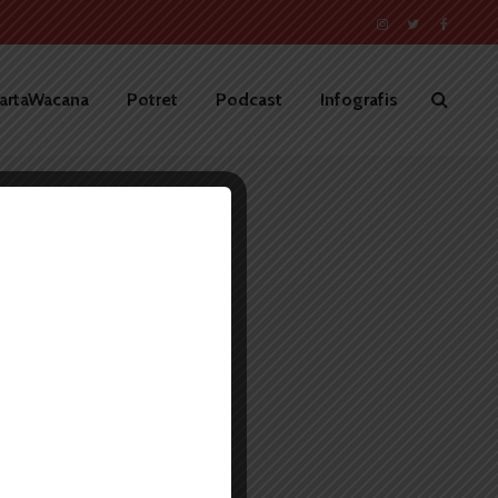
artaWacana
Potret
Podcast
Infografis