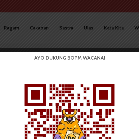
Ragam
Cakapan
Sastra
Ulas
Kata Kita
W
AYO DUKUNG BOPM WACANA!