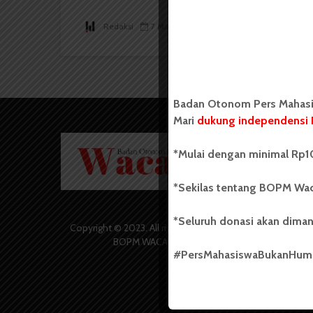
Redaksi
7 Maret 2016
2 menit waktu baca
Badan Otonom Pers Mahasis
Mari
dukung independensi 
Badan O
*Mulai dengan minimal Rp10
Wacana 
yang berd
secara m
*Sekilas tentang BOPM Wac
Universi
Sebelum
*Seluruh donasi akan diman
salah sa
Copyright © 2023. All rights reserved
(UKM) di
BOPM WACANA.
dengan 
#PersMahasiswaBukanHu
USU yang 