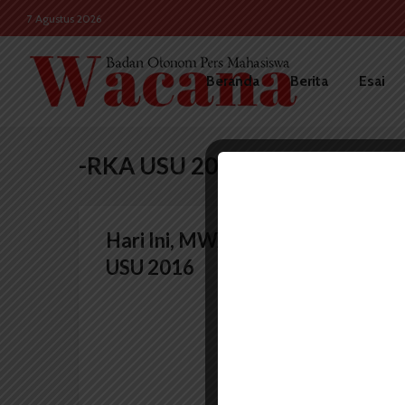
7 Agustus 2026
Beranda
Berita
Esai
-RKA USU 2016
Hari Ini, MWA Sahkan RKA
USU 2016