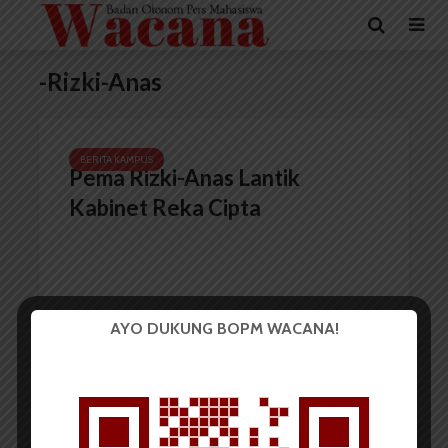
-Rizki-Anas
BERITA KAMPUS
Pema Rizki-Anas Lantik
Kabinet Reka Cipta
AYO DUKUNG BOPM WACANA!
Redaksi
7 Mei 2021
1 menit waktu baca