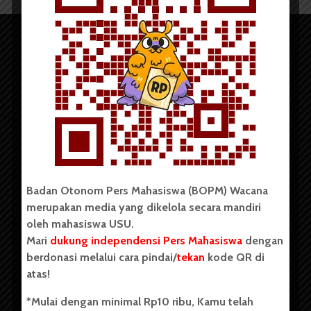
Copyright © 2023. All rights reserved BOPM WACANA.
Badan Otonom Pers Mahasiswa (BOPM) Wacana
merupakan media yang dikelola secara mandiri
Badan Otonom Pers Mahasiswa (BOPM) Wacana merupakan
oleh mahasiswa USU.
pers mahasiswa yang berdiri di luar kampus dan dikelola
Mari
dukung independensi Pers Mahasiswa
dengan
secara mandiri oleh mahasiswa Universitas Sumatera Utara
(USU). Sebelumnya BOPM Wacana merupakan salah satu
berdonasi melalui cara pindai/
tekan
kode QR di
Unit Kegiatan Mahasiswa (UKM) di Universitas Sumatera
atas!
Utara dengan nama Pers Mahasiswa SUARA USU yang
berdiri pada 1 Juli 1995.
*Mulai dengan minimal Rp10 ribu, Kamu telah