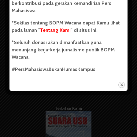
berkontribusi pada gerakan kemandirian Pers
Mahasiswa.
Tentang Kami
*Sekilas tentang BOPM Wacana dapat Kamu lihat
pada laman "
Tentang Kami
" di situs ini.
Kontribusi
*Seluruh donasi akan dimanfaatkan guna
Info Iklan
menunjang kerja-kerja jurnalisme publik BOPM
Pedoman Media Siber
Wacana.
Kode Etik Jurnalistik
#PersMahasiswaBukanHumasKampus
WartaWacana
Terbitan Kami