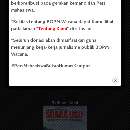
berkontribusi pada gerakan kemandirian Pers
Mahasiswa.
Tentang Kami
*Sekilas tentang BOPM Wacana dapat Kamu lihat
pada laman "
Tentang Kami
" di situs ini.
Kontribusi
*Seluruh donasi akan dimanfaatkan guna
Info Iklan
menunjang kerja-kerja jurnalisme publik BOPM
Pedoman Media Siber
Wacana.
Kode Etik Jurnalistik
#PersMahasiswaBukanHumasKampus
WartaWacana
Terbitan Kami