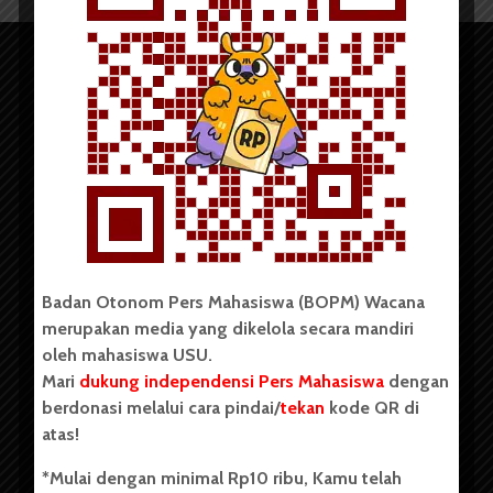
Copyright © 2023. All rights reserved BOPM WACANA.
Badan Otonom Pers Mahasiswa (BOPM) Wacana
merupakan media yang dikelola secara mandiri
Badan Otonom Pers Mahasiswa (BOPM) Wacana merupakan
oleh mahasiswa USU.
pers mahasiswa yang berdiri di luar kampus dan dikelola
Mari
dukung independensi Pers Mahasiswa
dengan
secara mandiri oleh mahasiswa Universitas Sumatera Utara
(USU). Sebelumnya BOPM Wacana merupakan salah satu
berdonasi melalui cara pindai/
tekan
kode QR di
Unit Kegiatan Mahasiswa (UKM) di Universitas Sumatera
atas!
Utara dengan nama Pers Mahasiswa SUARA USU yang
berdiri pada 1 Juli 1995.
*Mulai dengan minimal Rp10 ribu, Kamu telah