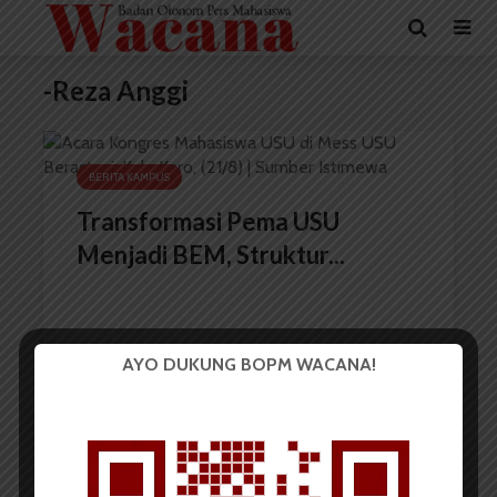
-Reza Anggi
BERITA KAMPUS
Transformasi Pema USU
Menjadi BEM, Struktur...
AYO DUKUNG BOPM WACANA!
Redaksi
3 Desember 2023
2 menit waktu baca