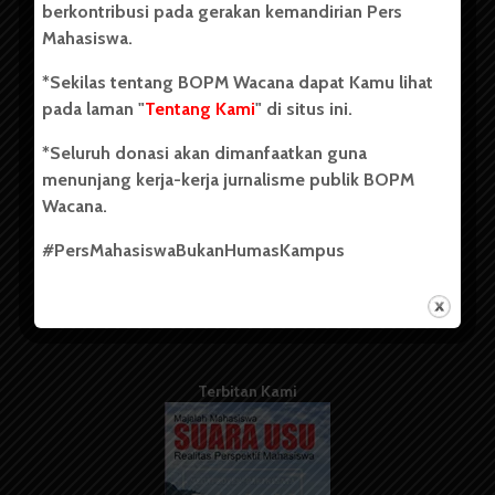
berkontribusi pada gerakan kemandirian Pers
Mahasiswa.
Tentang Kami
*Sekilas tentang BOPM Wacana dapat Kamu lihat
pada laman "
Tentang Kami
" di situs ini.
Kontribusi
*Seluruh donasi akan dimanfaatkan guna
Info Iklan
menunjang kerja-kerja jurnalisme publik BOPM
Pedoman Media Siber
Wacana.
Kode Etik Jurnalistik
#PersMahasiswaBukanHumasKampus
WartaWacana
Terbitan Kami