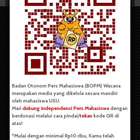
Copyright © 2023. All rights reserved BOPM WACANA.
Badan Otonom Pers Mahasiswa (BOPM) Wacana
merupakan media yang dikelola secara mandiri
Badan Otonom Pers Mahasiswa (BOPM) Wacana merupakan
oleh mahasiswa USU.
pers mahasiswa yang berdiri di luar kampus dan dikelola
Mari
dukung independensi Pers Mahasiswa
dengan
secara mandiri oleh mahasiswa Universitas Sumatera Utara
(USU). Sebelumnya BOPM Wacana merupakan salah satu
berdonasi melalui cara pindai/
tekan
kode QR di
Unit Kegiatan Mahasiswa (UKM) di Universitas Sumatera
atas!
Utara dengan nama Pers Mahasiswa SUARA USU yang
berdiri pada 1 Juli 1995.
*Mulai dengan minimal Rp10 ribu, Kamu telah