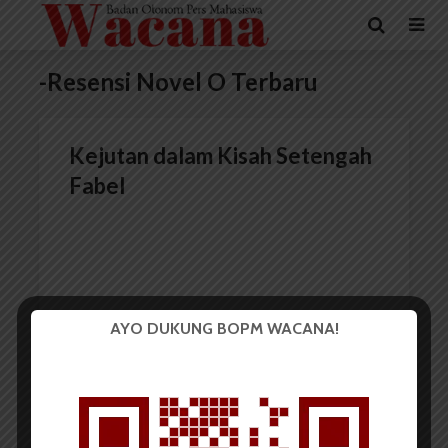
-Resensi Novel O Terbaru
Kejutan dalam Kisah Setengah
Fabel
AYO DUKUNG BOPM WACANA!
Redaksi
10 Januari 2017
4 menit waktu baca