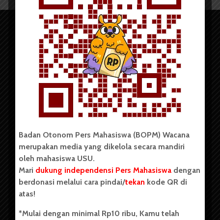
Copyright © 2023. All rights reserved BOPM WACANA.
Badan Otonom Pers Mahasiswa (BOPM) Wacana
merupakan media yang dikelola secara mandiri
Badan Otonom Pers Mahasiswa (BOPM) Wacana merupakan
oleh mahasiswa USU.
pers mahasiswa yang berdiri di luar kampus dan dikelola
Mari
dukung independensi Pers Mahasiswa
dengan
secara mandiri oleh mahasiswa Universitas Sumatera Utara
(USU). Sebelumnya BOPM Wacana merupakan salah satu
berdonasi melalui cara pindai/
tekan
kode QR di
Unit Kegiatan Mahasiswa (UKM) di Universitas Sumatera
atas!
Utara dengan nama Pers Mahasiswa SUARA USU yang
berdiri pada 1 Juli 1995.
*Mulai dengan minimal Rp10 ribu, Kamu telah