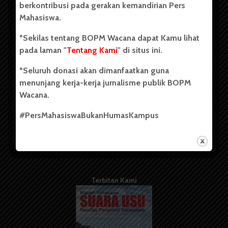
berkontribusi pada gerakan kemandirian Pers
Mahasiswa.
Tentang Kami
*Sekilas tentang BOPM Wacana dapat Kamu lihat
pada laman "
Tentang Kami
" di situs ini.
Kontribusi
*Seluruh donasi akan dimanfaatkan guna
Info Iklan
menunjang kerja-kerja jurnalisme publik BOPM
Pedoman Media Siber
Wacana.
Kode Etik Jurnalistik
#PersMahasiswaBukanHumasKampus
WartaWacana
Terbitan Kami