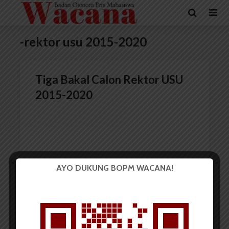
-rektor usu 2015-2020
Tiga Bakal Calon Rektor USU
2015-2020
AYO DUKUNG BOPM WACANA!
Redaksi
8 November 2014
5 menit waktu baca