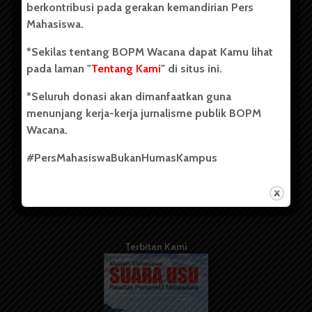
berkontribusi pada gerakan kemandirian Pers
Mahasiswa.
Tentang Kami
*Sekilas tentang BOPM Wacana dapat Kamu lihat
pada laman "
Tentang Kami
" di situs ini.
Kontribusi
*Seluruh donasi akan dimanfaatkan guna
Info Iklan
menunjang kerja-kerja jurnalisme publik BOPM
Pedoman Media Siber
Wacana.
Kode Etik Jurnalistik
#PersMahasiswaBukanHumasKampus
WartaWacana
Terbitan Kami