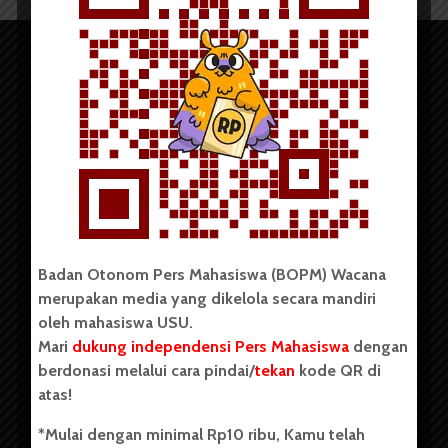
Copyright © 2023. All rights reserved BOPM WACANA.
Badan Otonom Pers Mahasiswa (BOPM) Wacana
merupakan media yang dikelola secara mandiri
Badan Otonom Pers Mahasiswa (BOPM) Wacana merupakan
oleh mahasiswa USU.
pers mahasiswa yang berdiri di luar kampus dan dikelola
Mari
dukung independensi Pers Mahasiswa
dengan
secara mandiri oleh mahasiswa Universitas Sumatera Utara
(USU). Sebelumnya BOPM Wacana merupakan salah satu
berdonasi melalui cara pindai/
tekan
kode QR di
Unit Kegiatan Mahasiswa (UKM) di Universitas Sumatera
atas!
Utara dengan nama Pers Mahasiswa SUARA USU yang
berdiri pada 1 Juli 1995.
*Mulai dengan minimal Rp10 ribu, Kamu telah